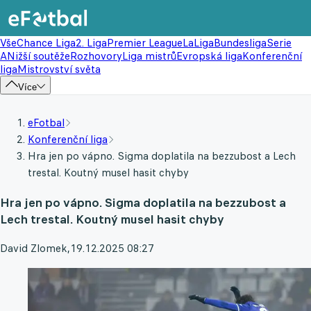
Vše
Chance Liga
2. Liga
Premier League
LaLiga
Bundesliga
Serie
A
Nižší soutěže
Rozhovory
Liga mistrů
Evropská liga
Konferenční
liga
Mistrovství světa
Více
eFotbal
Konferenční liga
Hra jen po vápno. Sigma doplatila na bezzubost a Lech
trestal. Koutný musel hasit chyby
Hra jen po vápno. Sigma doplatila na bezzubost a
Lech trestal. Koutný musel hasit chyby
David Zlomek
,
19.12.2025 08:27