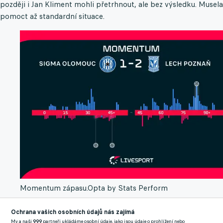
později i Jan Kliment mohli přetrhnout, ale bez výsledku. Musela
pomoct až standardní situace.
Momentum zápasu.
Opta by Stats Perform
Ochrana vašich osobních údajů nás zajímá
Koutný hasil Syllovy zkraty
My a naši
999
partneři ukládáme osobní údaje, jako jsou údaje o prohlížení nebo