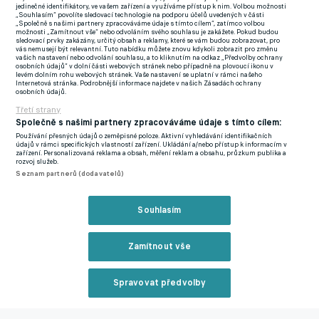
jedinečné identifikátory, ve vašem zařízení a využíváme přístup k nim. Volbou možnosti
Jestli si v dresu Olomouce někdo zaslouží pochvalu, je to
„Souhlasím“ povolíte sledovací technologie na podporu účelů uvedených v části
„Společně s našimi partnery zpracováváme údaje s tímto cílem“, zatímco volbou
brankář Jan Koutný. V prvním poločase vychytal v jasné šanci v
možnosti „Zamítnout vše“ nebo odvoláním svého souhlasu je zakážete. Pokud budou
sledovací prvky zakázány, určitý obsah a reklamy, které se vám budou zobrazovat, pro
situaci jeden na jednoho Taofeeka Ismaheela, načež přišel
vás nemusejí být relevantní. Tuto nabídku můžete znovu kdykoli zobrazit pro změnu
vašich nastavení nebo odvolání souhlasu, a to kliknutím na odkaz „Předvolby ochrany
klíčový moment, kdy zlikvidoval penaltu kopnutou Luisem
osobních údajů“ v dolní části webových stránek nebo případně na plovoucí ikonu v
levém dolním rohu webových stránek. Vaše nastavení se uplatní v rámci našeho
Palmou. Bohužel pro něj jeho spoluhráči byli příliš aktivní,
Internetová stránka. Podrobnější informace najdete v našich Zásadách ochrany
osobních údajů.
vběhli do vápna a pokutový kop se opakoval. Tam už sice
Třetí strany
Koutný směr střely netrefil, ve druhé půli byl ale opět postaven
Společně s našimi partnery zpracováváme údaje s tímto cílem:
před stejnou situaci a znovu uspěl, tentokrát proti Mikaelovi
Používání přesných údajů o zeměpisné poloze. Aktivní vyhledávání identifikačních
údajů v rámci specifických vlastností zařízení. Ukládání a/nebo přístup k informacím v
Ishakovi. V obou situacích přitom hasil požár po Abdoulayem
zařízení. Personalizovaná reklama a obsah, měření reklam a obsahu, průzkum publika a
rozvoj služeb.
Syllovi, který dvakrát zbytečně a nešikovně fauloval nohou.
Seznam partnerů (dodavatelů)
Skvělá přední trojka Lechu
Souhlasím
Zatímco ofenzivní složení Sigmy mělo problémy dostat se
Zamítnout vše
ideálně do zápasu, Lech díky svým útočným zbraním vyhrál.
Ishak dal dva góly, Ismaheel hrál skvělý zápas a Pablo
Spravovat předvolby
Rodriguez dobře rozdával míče pod hrotem. Všichni působili
Reklama
velmi lehce, rychle a obratně, což bylo v přímém kontrastu s