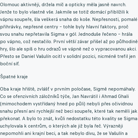
Olomouc aktivněji, držela míč a opticky měla jasně navrch.
Jenže to bylo vlastně vše. Jakmile se totiž domácí přiblížili k
vápnu soupeře, šla veškerá snaha do koše. Nepřesnosti, pomalé
přihrávky, nepřesné centry – tohle byly hlavní faktory, proč
svou snahu nepřetavila Sigma v gól. Jednoduše řečeno – hrála
po vápno, což nestačilo. První větší závar přišel až po půlhodině
hry, šlo ale spíš o hru odrazů ve vápně než o vypracovanou akci.
Přesto se Daniel Vašulín ocitl v solidní pozici, nicméně trefil jen
boční síť.
Špatné kraje
Oba kraje hřiště, zvlášť v prvním poločase, Sigmě nepomáhaly.
Co se ofenzivních záložníků týče, Jan Navrátil i Ahmad Ghali
(mimochodem vystřídaný hned po půli) nebyli přes očividnou
snahu přesní ani rychlejší než beci soupeře, které tak neměli jak
překonat. A bylo to znát, kvůli nedostatku této kvality se Sigma
uchylovala k centrům, o kterých ale již byla řeč. Výrazněji
nepomohli ani krajní beci, a tak nebylo divu, že se Vašulín a