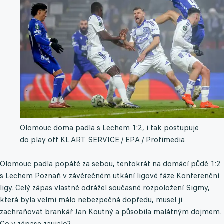
Olomouc doma padla s Lechem 1:2, i tak postupuje
do play off KL.
ART SERVICE / EPA / Profimedia
Olomouc padla popáté za sebou, tentokrát na domácí půdě 1:2
s Lechem Poznaň v závěrečném utkání ligové fáze Konferenční
ligy. Celý zápas vlastně odrážel současné rozpoložení Sigmy,
která byla velmi málo nebezpečná dopředu, musel ji
zachraňovat brankář Jan Koutný a působila malátným dojmem.
Co v zápase zaujalo?