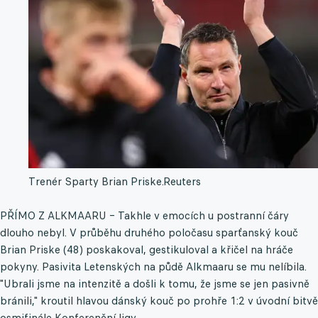
Trenér Sparty Brian Priske.
Reuters
PŘÍMO Z ALKMAARU – Takhle v emocích u postranní čáry
dlouho nebyl. V průběhu druhého poločasu sparťanský kouč
Brian Priske (48) poskakoval, gestikuloval a křičel na hráče
pokyny. Pasivita Letenských na půdě Alkmaaru se mu nelíbila.
"Ubrali jsme na intenzitě a došli k tomu, že jsme se jen pasivně
bránili," kroutil hlavou dánský kouč po prohře 1:2 v úvodní bitvě
osmifinále Konferenční ligy.