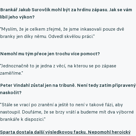
Brankář Jakub Surovčík mohl být za hrdinu zápasu. Jak se vám
líbil jeho výkon?
"Myslím, že je celkem zřejmé, že jsme inkasovali pouze dvě
branky jen díky němu. Odvedl skvělou práci."
Nemohl mu tým přece jen trochu více pomoct?
"Jednoznačně to je jedna z věcí, na kterou se po zápase
zaměříme."
Peter Vindahl zůstal jen na tribuně. Není tedy zatím připravený
naskočit?
"Stále se vrací po zranění a ještě to není v takové fázi, aby
nastoupil. Doufáme, že se brzy vrátí a budeme mít dva výborné
brankáře k dispozici."
Sparta dostala další výsledkovou facku. Nepomohl heroický