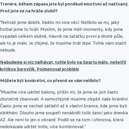
Trenére, během zápasu jste byl poněkud emotivní až naštvaný.
Proč jste se na hráče zlobil?
"Nehráli jsme dobře. Vadilo mi více věcí. Nelíbilo se mi, jaký
fotbal jsme tu hráli. Myslím, že jsme měli momenty, kdy jsme
vypadali celkem slušně, hlavně na začátku první a druhé půle,
ale to je málo. Je zřejmé, že musíme hrát lépe. Tohle nám stačit
nebude.
Nebudeme si nic nalhávat, tohle bylo na Spartu málo, nešetřil
kritikou Surovčík. Pojmenoval problém
Můžete být konkrétní, co přesně se vám nelíbilo?
"Musíme více udržet balony, přišlo mi, že jsme se jich často
zbytečně zbavovali. A samozřejmě musíme zlepšit naše bránění.
Často jsme se nechali zatlačit až k vlastní brance, kde jsme byli
obléháni. Dlouho jsme soupeři nenabídli tolik šancí jako dneska
AZ. Ale není to jen o obraně. Podílí se na tom i ofenziva, která
nedokázala udržet míče, více kombinovat."