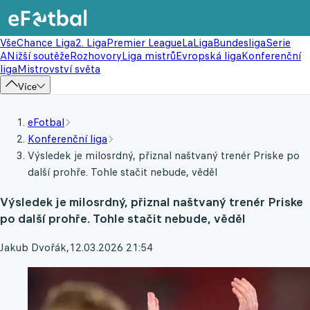
Vše
Chance Liga
2. Liga
Premier League
LaLiga
Bundesliga
Serie
A
Nižší soutěže
Rozhovory
Liga mistrů
Evropská liga
Konferenční
liga
Mistrovství světa
Více
eFotbal
Konferenční liga
Výsledek je milosrdný, přiznal naštvaný trenér Priske po
další prohře. Tohle stačit nebude, věděl
Výsledek je milosrdný, přiznal naštvaný trenér Priske
po další prohře. Tohle stačit nebude, věděl
Jakub Dvořák
,
12.03.2026 21:54