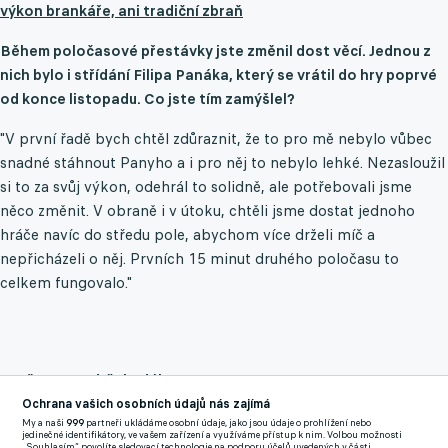
výkon brankáře, ani tradiční zbraň
Během poločasové přestávky jste změnil dost věcí. Jednou z
nich bylo i střídání Filipa Panáka, který se vrátil do hry poprvé
od konce listopadu. Co jste tím zamýšlel?
"V první řadě bych chtěl zdůraznit, že to pro mě nebylo vůbec
snadné stáhnout Panyho a i pro něj to nebylo lehké. Nezasloužil
si to za svůj výkon, odehrál to solidně, ale potřebovali jsme
něco změnit. V obraně i v útoku, chtěli jsme dostat jednoho
hráče navíc do středu pole, abychom více drželi míč a
nepřicházeli o něj. Prvních 15 minut druhého poločasu to
celkem fungovalo."
Proč to nevydrželo déle?
Ochrana vašich osobních údajů nás zajímá
"Z nějakého důvodů jsme ubrali na intenzitě. Nebyli jsme
My a naši
999
partneři ukládáme osobní údaje, jako jsou údaje o prohlížení nebo
jedinečné identifikátory, ve vašem zařízení a využíváme přístup k nim. Volbou možnosti
dostatečně dobří na míči a bylo to pro nás čím dál složitější a
„Souhlasím“ povolíte sledovací technologie na podporu účelů uvedených v části