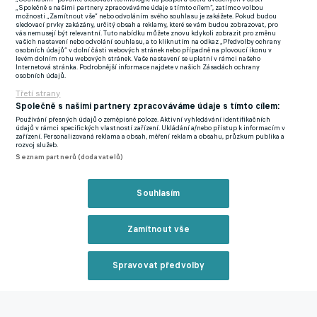
„Společně s našimi partnery zpracováváme údaje s tímto cílem“, zatímco volbou
de facto jsme se jen bránili."
možnosti „Zamítnout vše“ nebo odvoláním svého souhlasu je zakážete. Pokud budou
sledovací prvky zakázány, určitý obsah a reklamy, které se vám budou zobrazovat, pro
vás nemusejí být relevantní. Tuto nabídku můžete znovu kdykoli zobrazit pro změnu
Bylo to podle vás dobré řešení?
vašich nastavení nebo odvolání souhlasu, a to kliknutím na odkaz „Předvolby ochrany
osobních údajů“ v dolní části webových stránek nebo případně na plovoucí ikonu v
levém dolním rohu webových stránek. Vaše nastavení se uplatní v rámci našeho
Internetová stránka. Podrobnější informace najdete v našich Zásadách ochrany
"Jak jsem řekl, prvních 15 minut nám to fungovalo. Hráli jsme
osobních údajů.
celkem obstojný fotbal, vyrovnali jsme, ale pak jsme se začali
Třetí strany
znovu trápit. Promluvilo do toho více faktorů. Ševínský musel
Společně s našimi partnery zpracováváme údaje s tímto cílem:
dohrát se zraněním, Sonneho jsme posunuli na křídlo... Hodně
Používání přesných údajů o zeměpisné poloze. Aktivní vyhledávání identifikačních
údajů v rámci specifických vlastností zařízení. Ukládání a/nebo přístup k informacím v
jsme improvizovali, ale potřebujeme, aby si hráči dokázali
zařízení. Personalizovaná reklama a obsah, měření reklam a obsahu, průzkum publika a
rozvoj služeb.
zvyknout i na jiné role a dostali ze sebe to nejlepší. Chtěli jsme
Seznam partnerů (dodavatelů)
tu vyhrát a proto jsem zklamaný z průběhu zápasu i jeho
výsledku."
Souhlasím
Na druhou stranu není pro vás výsledek po průběhu zápasu
Zamítnout vše
ještě milosrdný?
"Určitě. Díky našemu brankáři jdeme do odvety s tím, že stále
Spravovat předvolby
máme šanci na postup. Víme, co umí provést evropské večery
Reklama
na Letné, takže musíme věřit, že prožjeme další kouzelnou noc
na našem stadionu. Myslím, že to bude jiný zápas. Především z