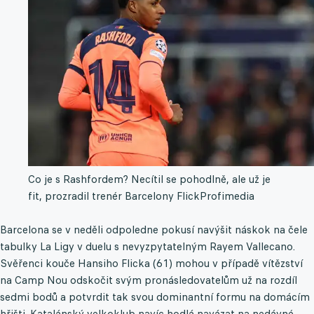
Co je s Rashfordem? Necítil se pohodlně, ale už je
fit, prozradil trenér Barcelony Flick
Profimedia
Barcelona se v neděli odpoledne pokusí navýšit náskok na čele
tabulky La Ligy v duelu s nevyzpytatelným Rayem Vallecano.
Svěřenci kouče Hansiho Flicka (61) mohou v případě vítězství
na Camp Nou odskočit svým pronásledovatelům už na rozdíl
sedmi bodů a potvrdit tak svou dominantní formu na domácím
hřišti. Katalánský velkoklub navíc hodlá navázat na nedávné