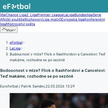
Vše
Chance Liga
2. Liga
Premier League
LaLiga
Bundesliga
Serie
A
Nižší soutěže
Rozhovory
Liga mistrů
Evropská liga
Konferenční
liga
Mistrovství světa
Více
eFotbal
LaLiga
Budoucnost v mlze? Flick o Rashfordovi a Cancelovi: Teď
makáme, rozhodne se po sezóně
Budoucnost v mlze? Flick o Rashfordovi a Cancelovi:
Teď makáme, rozhodne se po sezóně
Eurofotbal / Patrik Sandev
,
22.03.2026 13:29