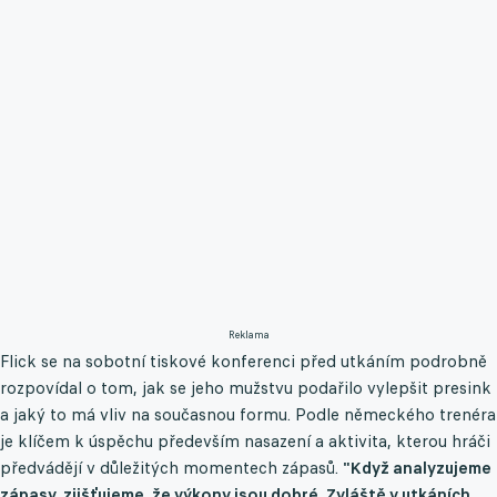
Reklama
Flick se na sobotní tiskové konferenci před utkáním podrobně
rozpovídal o tom, jak se jeho mužstvu podařilo vylepšit presink
a jaký to má vliv na současnou formu. Podle německého trenéra
je klíčem k úspěchu především nasazení a aktivita, kterou hráči
předvádějí v důležitých momentech zápasů.
"Když analyzujeme
zápasy, zjišťujeme, že výkony jsou dobré. Zvláště v utkáních