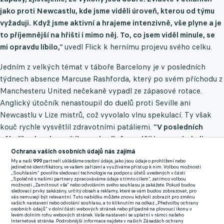
jako proti Newcastlu, kde jsme viděli úroveň, kterou od týmu
vyžaduji. Když jsme aktivní a hrajeme intenzivně, vše plyne a je
to příjemnější na hřišti i mimo něj. To, co jsem viděl minule, se
mi opravdu líbilo,"
uvedl Flick k hernímu projevu svého celku.
Jedním z velkých témat v táboře Barcelony je v posledních
týdnech absence Marcuse Rashforda, který po svém příchodu z
Manchesteru United nečekaně vypadl ze zápasové rotace.
Anglický útočník nenastoupil do duelů proti Seville ani
Newcastlu v Lize mistrů, což vyvolalo vlnu spekulací. Ty však
kouč rychle vysvětlil zdravotními patáliemi.
"V posledních
několika dnech se cítil nepohodlně a raději jsme s ním byli
opatrní. Teď už je stoprocentně v pořádku,"
vysvětlil
Ochrana vašich osobních údajů nás zajímá
barcelonský kouč příčinu Rashfordovy nedávné nečinnosti na
My a naši
999
partneři ukládáme osobní údaje, jako jsou údaje o prohlížení nebo
jedinečné identifikátory, ve vašem zařízení a využíváme přístup k nim. Volbou možnosti
hřišti.
„Souhlasím“ povolíte sledovací technologie na podporu účelů uvedených v části
„Společně s našimi partnery zpracováváme údaje s tímto cílem“, zatímco volbou
možnosti „Zamítnout vše“ nebo odvoláním svého souhlasu je zakážete. Pokud budou
sledovací prvky zakázány, určitý obsah a reklamy, které se vám budou zobrazovat, pro
vás nemusejí být relevantní. Tuto nabídku můžete znovu kdykoli zobrazit pro změnu
Kromě aktuálního zdravotního stavu se Flick musel vyjádřit také
vašich nastavení nebo odvolání souhlasu, a to kliknutím na odkaz „Předvolby ochrany
osobních údajů“ v dolní části webových stránek nebo případně na plovoucí ikonu v
k budoucnosti hráčů, kteří jsou v klubu na hostování, což se
levém dolním rohu webových stránek. Vaše nastavení se uplatní v rámci našeho
Internetová stránka. Podrobnější informace najdete v našich Zásadách ochrany