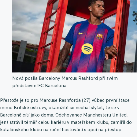
Nová posila Barcelony Marcus Rashford při svém
představení.
FC Barcelona
Přestože je to pro Marcuse Rashforda (27) vůbec první štace
mimo Britské ostrovy, okamžitě se nechal slyšet, že se v
Barceloně cítí jako doma. Odchovanec Manchesteru United,
jenž strávil téměř celou kariéru v mateřském klubu, zamířil do
katalánského klubu na roční hostování s opcí na přestup.