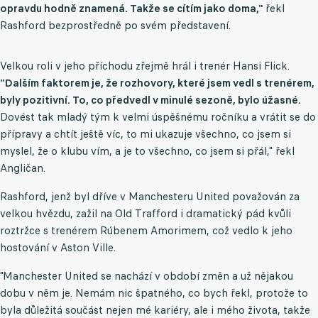
opravdu hodně znamená. Takže se cítím jako doma,"
řekl
Rashford bezprostředně po svém představení.
Velkou roli v jeho příchodu zřejmě hrál i trenér Hansi Flick.
"Dalším faktorem je, že rozhovory, které jsem vedl s trenérem,
byly pozitivní. To, co předvedl v minulé sezoně, bylo úžasné.
Dovést tak mladý tým k velmi úspěšnému ročníku a vrátit se do
přípravy a chtít ještě víc, to mi ukazuje všechno, co jsem si
myslel, že o klubu vím, a je to všechno, co jsem si přál," řekl
Angličan.
Rashford, jenž byl dříve v Manchesteru United považován za
velkou hvězdu, zažil na Old Trafford i dramatický pád kvůli
roztržce s trenérem Rúbenem Amorimem, což vedlo k jeho
hostování v Aston Ville.
"Manchester United se nachází v období změn a už nějakou
dobu v něm je. Nemám nic špatného, co bych řekl, protože to
byla důležitá součást nejen mé kariéry, ale i mého života, takže