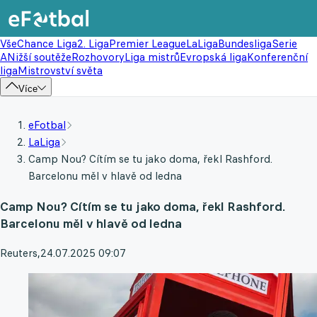
Vše
Chance Liga
2. Liga
Premier League
LaLiga
Bundesliga
Serie
A
Nižší soutěže
Rozhovory
Liga mistrů
Evropská liga
Konferenční
liga
Mistrovství světa
Více
eFotbal
LaLiga
Camp Nou? Cítím se tu jako doma, řekl Rashford.
Barcelonu měl v hlavě od ledna
Camp Nou? Cítím se tu jako doma, řekl Rashford.
Barcelonu měl v hlavě od ledna
Reuters
,
24.07.2025 09:07