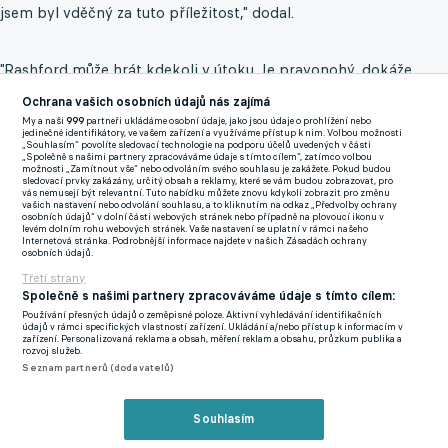
jsem byl vděčný za tuto příležitost," dodal.
"Rashford může hrát kdekoli v útoku. Je pravonohý, dokáže
obejít hráče a je vynikajícím zakončovatelem, což jsou
Ochrana vašich osobních údajů nás zajímá
přednosti, které nyní může ukázat v dresu Barcy," uvedl klub v
My a naši
999
partneři ukládáme osobní údaje, jako jsou údaje o prohlížení nebo
jedinečné identifikátory, ve vašem zařízení a využíváme přístup k nim. Volbou možnosti
prohlášení.
„Souhlasím“ povolíte sledovací technologie na podporu účelů uvedených v části
„Společně s našimi partnery zpracováváme údaje s tímto cílem“, zatímco volbou
možnosti „Zamítnout vše“ nebo odvoláním svého souhlasu je zakážete. Pokud budou
Anglický reprezentant za Manchester United odehrál 426
sledovací prvky zakázány, určitý obsah a reklamy, které se vám budou zobrazovat, pro
vás nemusejí být relevantní. Tuto nabídku můžete znovu kdykoli zobrazit pro změnu
zápasů a vstřelil v nich 138 gólů. S klubem zároveň vyhrál dva
vašich nastavení nebo odvolání souhlasu, a to kliknutím na odkaz „Předvolby ochrany
osobních údajů“ v dolní části webových stránek nebo případně na plovoucí ikonu v
FA Cupy, dva Ligové poháry a titul v Evropské lize. Za Albion už
levém dolním rohu webových stránek. Vaše nastavení se uplatní v rámci našeho
Internetová stránka. Podrobnější informace najdete v našich Zásadách ochrany
nastoupil do 62 utkání a připsal si 17 přesných zásahů.
osobních údajů.
Třetí strany
Společně s našimi partnery zpracováváme údaje s tímto cílem:
Používání přesných údajů o zeměpisné poloze. Aktivní vyhledávání identifikačních
údajů v rámci specifických vlastností zařízení. Ukládání a/nebo přístup k informacím v
zařízení. Personalizovaná reklama a obsah, měření reklam a obsahu, průzkum publika a
rozvoj služeb.
Seznam partnerů (dodavatelů)
Souhlasím