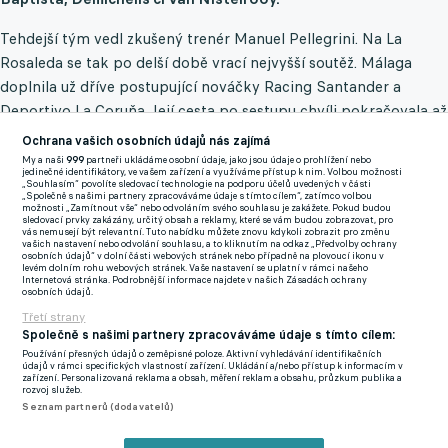
Tehdejší tým vedl zkušený trenér Manuel Pellegrini. Na La
Rosaleda se tak po delší době vrací nejvyšší soutěž. Málaga
doplnila už dříve postupující nováčky Racing Santander a
Deportivo La Coruňa. Její cesta po sestupu chvíli pokračovala až
ve třetí nejvyšší soutěži, kde tento tým působil v ročníku
Ochrana vašich osobních údajů nás zajímá
2023/24.
My a naši
999
partneři ukládáme osobní údaje, jako jsou údaje o prohlížení nebo
jedinečné identifikátory, ve vašem zařízení a využíváme přístup k nim. Volbou možnosti
„Souhlasím“ povolíte sledovací technologie na podporu účelů uvedených v části
„Společně s našimi partnery zpracováváme údaje s tímto cílem“, zatímco volbou
Real se ohradil proti spekulacím ohledně superhvězdy Bayernu.
možnosti „Zamítnout vše“ nebo odvoláním svého souhlasu je zakážete. Pokud budou
sledovací prvky zakázány, určitý obsah a reklamy, které se vám budou zobrazovat, pro
Všechno je to lež, zní z klubu
vás nemusejí být relevantní. Tuto nabídku můžete znovu kdykoli zobrazit pro změnu
vašich nastavení nebo odvolání souhlasu, a to kliknutím na odkaz „Předvolby ochrany
osobních údajů“ v dolní části webových stránek nebo případně na plovoucí ikonu v
levém dolním rohu webových stránek. Vaše nastavení se uplatní v rámci našeho
Internetová stránka. Podrobnější informace najdete v našich Zásadách ochrany
osobních údajů.
Třetí strany
Společně s našimi partnery zpracováváme údaje s tímto cílem:
Používání přesných údajů o zeměpisné poloze. Aktivní vyhledávání identifikačních
údajů v rámci specifických vlastností zařízení. Ukládání a/nebo přístup k informacím v
zařízení. Personalizovaná reklama a obsah, měření reklam a obsahu, průzkum publika a
rozvoj služeb.
Seznam partnerů (dodavatelů)