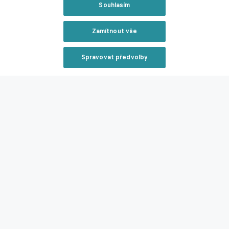
Souhlasím
Zamítnout vše
Spravovat předvolby
Reklama
Zavřít rekl
Statistiky utkání.
Livesport
Zmínky
LaLiga
LaLiga2
Malaga
Almería
Sergio Arribas
Chupe
David
Larrubia
Reklama
Související články