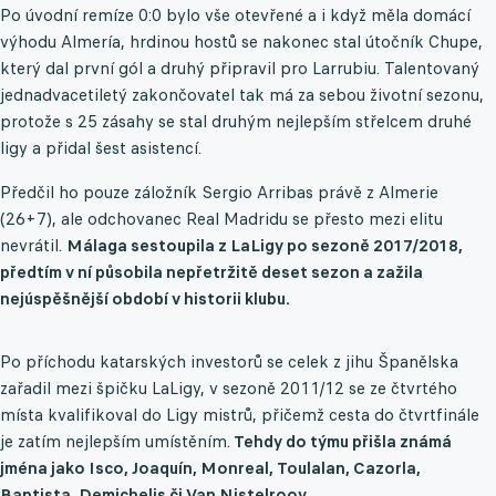
Po úvodní remíze 0:0 bylo vše otevřené a i když měla domácí
výhodu Almería, hrdinou hostů se nakonec stal útočník Chupe,
který dal první gól a druhý připravil pro Larrubiu. Talentovaný
jednadvacetiletý zakončovatel tak má za sebou životní sezonu,
protože s 25 zásahy se stal druhým nejlepším střelcem druhé
ligy a přidal šest asistencí.
Předčil ho pouze záložník Sergio Arribas právě z Almerie
(26+7), ale odchovanec Real Madridu se přesto mezi elitu
nevrátil.
Málaga sestoupila z LaLigy po sezoně 2017/2018,
předtím v ní působila nepřetržitě deset sezon a zažila
nejúspěšnější období v historii klubu.
Po příchodu katarských investorů se celek z jihu Španělska
zařadil mezi špičku LaLigy, v sezoně 2011/12 se ze čtvrtého
místa kvalifikoval do Ligy mistrů, přičemž cesta do čtvrtfinále
je zatím nejlepším umístěním.
Tehdy do týmu přišla známá
jména jako Isco, Joaquín, Monreal, Toulalan, Cazorla,
Baptista, Demichelis či Van Nistelrooy.