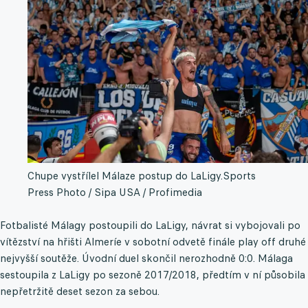
Chupe vystřílel Málaze postup do LaLigy.
Sports
Press Photo / Sipa USA / Profimedia
Fotbalisté Málagy postoupili do LaLigy, návrat si vybojovali po
vítězství na hřišti Almeríe v sobotní odvetě finále play off druhé
nejvyšší soutěže. Úvodní duel skončil nerozhodně 0:0. Málaga
sestoupila z LaLigy po sezoně 2017/2018, předtím v ní působila
nepřetržitě deset sezon za sebou.