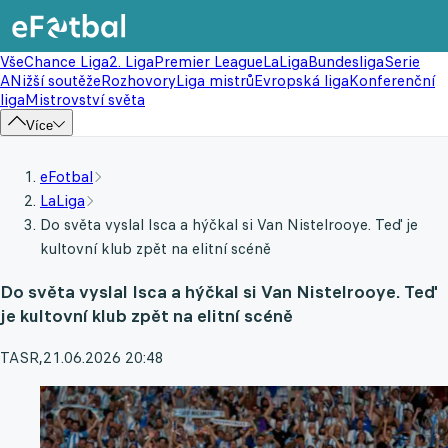
Vše
Chance Liga
2. Liga
Premier League
LaLiga
Bundesliga
Serie
A
Nižší soutěže
Rozhovory
Liga mistrů
Evropská liga
Konferenční
liga
Mistrovství světa
Více
eFotbal
LaLiga
Do světa vyslal Isca a hýčkal si Van Nistelrooye. Teď je
kultovní klub zpět na elitní scéně
Do světa vyslal Isca a hýčkal si Van Nistelrooye. Teď
je kultovní klub zpět na elitní scéně
TASR
,
21.06.2026 20:48