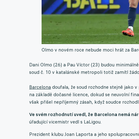
Olmo v novém roce nebude moci hrát za Bar
Dani Olmo (26) a Pau Víctor (23) budou minimáln
soud č. 10 v katalánské metropoli totiž zamítl žád
Barcelona
doufala, že soud rozhodne stejně jako v
na základě dočasné licence, dokud se neuvolní fina
však přišel nepříjemný zásah, když soudce rozhod
Ve svém rozhodnutí uvedl, že Barcelona nemá ná
úřadující vicemistr vedl s LaLigou.
Prezident klubu Joan Laporta a jeho spolupracovníci 