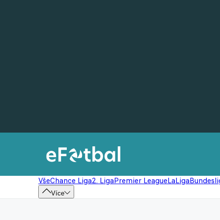
Vše
Chance Liga
2. Liga
Premier League
LaLiga
Bundesli
Více