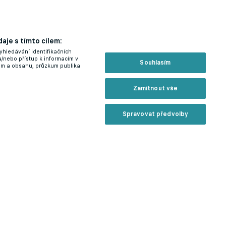
aje s tímto cílem:
yhledávání identifikačních
a/nebo přístup k informacím v
Souhlasím
lam a obsahu, průzkum publika
Zamítnout vše
Spravovat předvolby