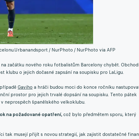
celonu.
Urbanandsport / NurPhoto / NurPhoto via AFP
ě na začátku nového roku fotbalistům Barcelony chybět. Obchod
ost klubu o jejich dočasné zapsání na soupisku pro LaLigu.
 případě
Gaviho
a hráči budou moci do konce ročníku nastupova
nční prostor pro jejich trvalé dopsání na soupisku. Tento pátek
l v neprospěch španělského velkoklubu.
rok na požadované opatření,
což bylo předmětem sporu, který
tak musejí přijít s novou strategií, jak zajistit dostatečné fina