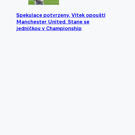
Spekulace potvrzeny, Vítek opouští
Manchester United. Stane se
jedničkou v Championship