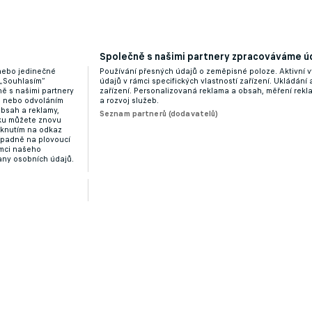
na marodce také záložník López
Společně s našimi partnery zpracováváme úd
 nebo jedinečné
Používání přesných údajů o zeměpisné poloze. Aktivní v
 „Souhlasím“
údajů v rámci specifických vlastností zařízení. Ukládání 
ě s našimi partnery
zařízení. Personalizovaná reklama a obsah, měření rek
“ nebo odvoláním
a rozvoj služeb.
obsah a reklamy,
Seznam partnerů (dodavatelů)
dku můžete znovu
liknutím na odkaz
ípadně na plovoucí
ámci našeho
any osobních údajů.
nečně vyhrál na hřišti Barcelony. Atlético je v čele