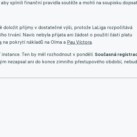
aby splnili finanční pravidla soutěže a mohli na soupisku dopsa
 doložit příjmy v dostatečné výši, protože LaLiga rozpočítává
ho trvání. Navíc nebyla přijata ani žádost o použití části platu
a
na pokrytí nákladů na Olma a
Pau Víctora
.
í instance. Ten by měl rozhodnout v pondělí.
Současná registra
tým nezapsal ani do konce zimního přestupového období, nebu