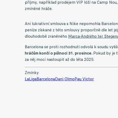
příjmy, například prodejem VIP lóží na Camp Nou, 
zmíněné hráče.
Ani lukrativní smlouva s Nike nepomohla Barceloně
peníze získané z této smlouvy proporčně dle let její
dlouhodobě zraněného
Marca-Andrého ter Stegen
Barcelona se proti rozhodnutí odvolá k soudu vyšš
hráčům končí o půlnoci 31. prosince.
Pokud by je 
za něj moci nastoupit až do léta 2025.
Zmínky
LaLiga
Barcelona
Dani Olmo
Pau Victor