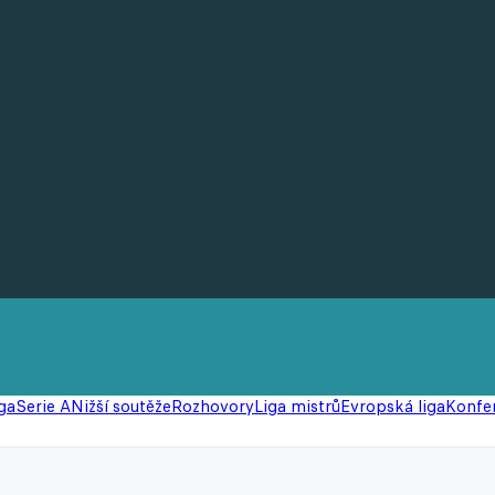
ga
Serie A
Nižší soutěže
Rozhovory
Liga mistrů
Evropská liga
Konfer