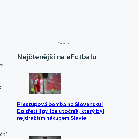
Reklama
Nejčtenější na eFotbalu
ní
t
Přestupová bomba na Slovensku!
Do třetí ligy jde útočník, který byl
nejdražším nákupem Slavie
nční