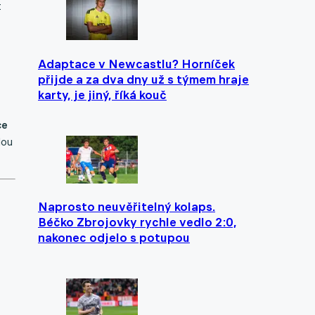
t
Adaptace v Newcastlu? Horníček
přijde a za dva dny už s týmem hraje
karty, je jiný, říká kouč
ce
dou
Naprosto neuvěřitelný kolaps.
Béčko Zbrojovky rychle vedlo 2:0,
nakonec odjelo s potupou