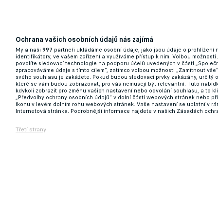
Barcelona počítá padlé. Po Olmovi přibyl 
18.09.2024 12:59
Ochrana vašich osobních údajů nás zajímá
My a naši
997
partneři ukládáme osobní údaje, jako jsou údaje o prohlížení
identifikátory, ve vašem zařízení a využíváme přístup k nim. Volbou možnosti
povolíte sledovací technologie na podporu účelů uvedených v části „Společn
zpracováváme údaje s tímto cílem“, zatímco volbou možnosti „Zamítnout vše
svého souhlasu je zakážete. Pokud budou sledovací prvky zakázány, určitý 
které se vám budou zobrazovat, pro vás nemusejí být relevantní. Tuto nabí
kdykoli zobrazit pro změnu vašich nastavení nebo odvolání souhlasu, a to k
„Předvolby ochrany osobních údajů“ v dolní části webových stránek nebo př
ikonu v levém dolním rohu webových stránek. Vaše nastavení se uplatní v r
Internetová stránka. Podrobnější informace najdete v našich Zásadách ochr
Třetí strany
Simeone se konečně dočkal, v 18. zápase ko
21.12.2024 22:19