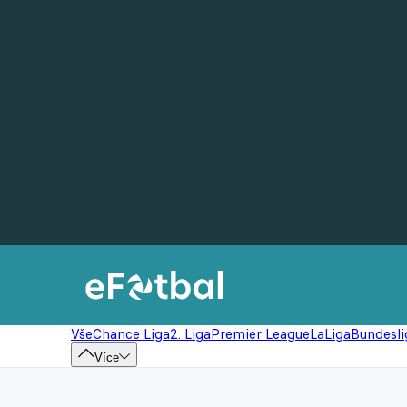
Vše
Chance Liga
2. Liga
Premier League
LaLiga
Bundesli
Více