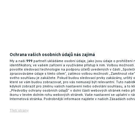
Ochrana vašich osobních údajů nás zajímá
Chceme být konkurenceschopní ve všech sou
My a naši
999
partneři ukládáme osobní údaje, jako jsou údaje o prohlížení
Kanea
identifikátory, ve vašem zařízení a využíváme přístup k nim. Volbou možnosti
povolíte sledovací technologie na podporu účelů uvedených v části „Společn
zpracováváme údaje s tímto cílem“, zatímco volbou možnosti „Zamítnout vše
24.09.2025 13:00
svého souhlasu je zakážete. Pokud budou sledovací prvky zakázány, určitý 
které se vám budou zobrazovat, pro vás nemusejí být relevantní. Tuto nabí
kdykoli zobrazit pro změnu vašich nastavení nebo odvolání souhlasu, a to k
„Předvolby ochrany osobních údajů“ v dolní části webových stránek nebo př
ikonu v levém dolním rohu webových stránek. Vaše nastavení se uplatní v r
Internetová stránka. Podrobnější informace najdete v našich Zásadách ochr
Třetí strany