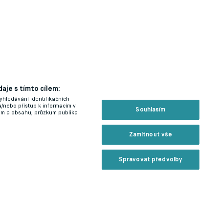
aje s tímto cílem:
u
yhledávání identifikačních
a/nebo přístup k informacím v
Souhlasím
lam a obsahu, průzkum publika
Zamítnout vše
Spravovat předvolby