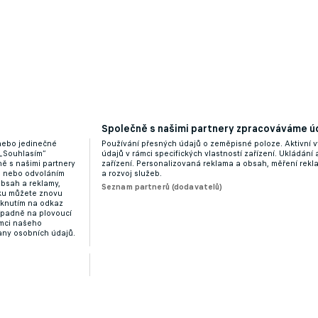
Společně s našimi partnery zpracováváme úd
těžích, burcuje Frank hráče Spurs. Mluvil i o návrat
 nebo jedinečné
Používání přesných údajů o zeměpisné poloze. Aktivní v
 „Souhlasím“
údajů v rámci specifických vlastností zařízení. Ukládání 
ě s našimi partnery
zařízení. Personalizovaná reklama a obsah, měření rek
“ nebo odvoláním
a rozvoj služeb.
obsah a reklamy,
Seznam partnerů (dodavatelů)
dku můžete znovu
liknutím na odkaz
ípadně na plovoucí
ámci našeho
any osobních údajů.