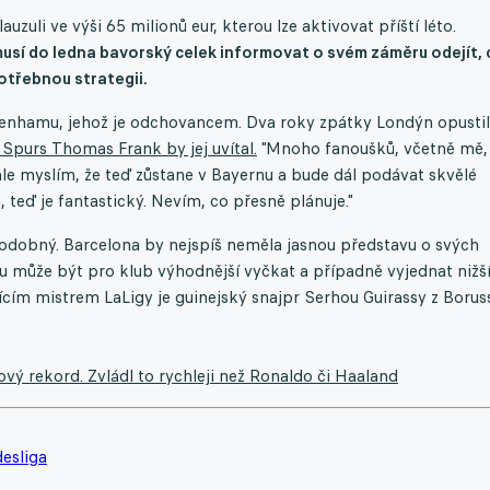
zuli ve výši 65 milionů eur, kterou lze aktivovat příští léto.
usí do ledna bavorský celek informovat o svém záměru odejít, 
otřebnou strategii.
tenhamu, jehož je odchovancem. Dva roky zpátky Londýn opustil
 Spurs Thomas Frank by jej uvítal.
"Mnoho fanoušků, včetně mě,
ale myslím, že teď zůstane v Bayernu a bude dál podávat skvělé
u, teď je fantastický. Nevím, co přesně plánuje."
odobný. Barcelona by nejspíš neměla jasnou představu o svých
 může být pro klub výhodnější vyčkat a případně vyjednat nižš
cím mistrem LaLigy je guinejský snajpr Serhou Guirassy z Borus
ý rekord. Zvládl to rychleji než Ronaldo či Haaland
esliga