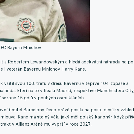
.
FC Bayern Mnichov
oučit s Robertem Lewandowským a hledá adekvátní náhradu na poz
e i veterán Bayernu Mnichov Harry Kane.
k vsítil svou 100. trefu v dresu Bayernu v teprve 104. zápase a
alanda, kteří na to v Realu Madrid, respektive Manchesteru City
ní sezoně 15 gólů v pouhých osmi kláních.
vní ředitel Barcelony Deco právě posilu na postu devítky vzhl
ouva. Kane má stejný věk, jaký měl polský kanonýr, když přiše
trakt v Allianz Aréně mu vyprší v roce 2027.