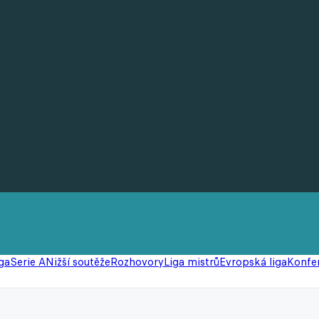
ga
Serie A
Nižší soutěže
Rozhovory
Liga mistrů
Evropská liga
Konfer