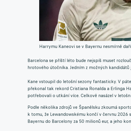
Harrymu Kaneovi se v Bayernu nesmírně daří
Barcelona se příští léto bude nejspíš muset rozl
hrotového útočníka. Jedním z možných kandidátů j
Kane vstoupil do letošní sezony fantasticky. V páte
překonal tak rekord Cristiana Ronalda a Erlinga Ha
potřebovali o utkání více. Celkově nasázel v letoš
Podle několika zdrojů ve Španělsku zkoumá sporto
k tomu, že Lewandowskému končí v červnu 2026 sml
Bayernu do Barcelony za 50 milionů eur, a jeho kon