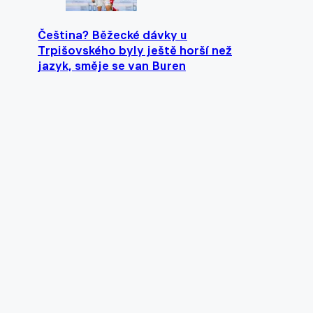
Čeština? Běžecké dávky u
Trpišovského byly ještě horší než
jazyk, směje se van Buren