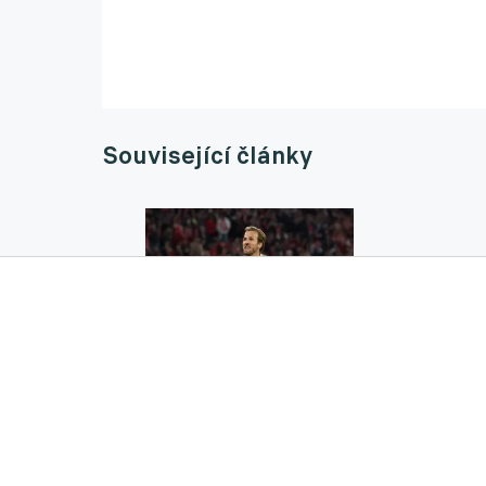
Související články
Kane v Bayernu překonal metu 100 branek a
Haaland
26.09.2025 20:47