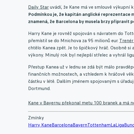
Daily Star
uvádí, že Kane má ve smlouvě výkupní klau
Podmínkou je, že kapitán anglické reprezentace m
znamená, že Barcelona by musela brzy připravit p
Harry Kane je rovněž spojován s návratem do Tot
přemístil se do Mnichova za 95 milionů eur.
Trenér
chtělo Kanea zpět. Je to špičkový hráč. Osobně si 
výkony. Minulý rok byl nejlepší střelec a vyhrál lig
Přestup Kanea už v lednu se zdá být málo pravděp
finančních možnostech, a vzhledem k hráčově věku
částku v létě. Dalším jménem spojovaným s úřadují
Dortmund.
Kane v Bayernu překonal metu 100 branek a má nov
Zmínky
Harry Kane
Barcelona
Bayern
Tottenham
LaLiga
Bund