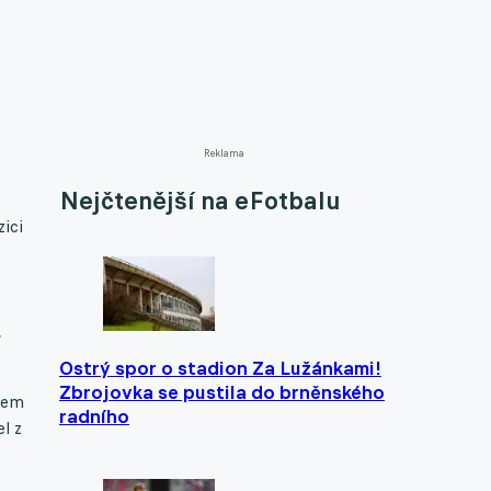
Reklama
Nejčtenější na eFotbalu
ici
,
Ostrý spor o stadion Za Lužánkami!
Zbrojovka se pustila do brněnského
edem
radního
l z