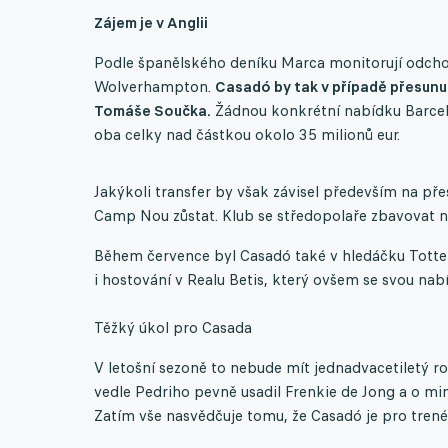
Zájem je v Anglii
Podle španělského deníku Marca monitorují odcho
Wolverhampton.
Casadó by tak v případě přesunu
Tomáše Součka.
Žádnou konkrétní nabídku Barcelo
oba celky nad částkou okolo 35 milionů eur.
Jakýkoli transfer by však závisel především na př
Camp Nou zůstat. Klub se středopolaře zbavovat nec
Během července byl Casadó také v hledáčku Totten
i hostování v Realu Betis, který ovšem se svou nab
Těžký úkol pro Casada
V letošní sezoně to nebude mít jednadvacetiletý r
vedle Pedriho pevně usadil Frenkie de Jong a o mi
Zatím vše nasvědčuje tomu, že Casadó je pro trené