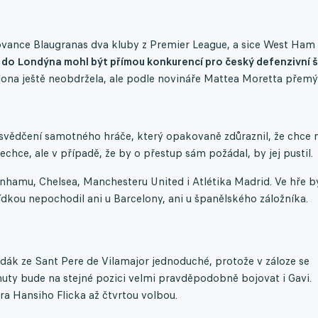
vance Blaugranas dva kluby z Premier League, a sice West Ham
 do Londýna mohl být přímou konkurencí pro český defenzivní š
na ještě neobdržela, ale podle novináře Mattea Moretta přemý
esvědčení samotného hráče, který opakovaně zdůraznil, že chce 
hce, ale v případě, že by o přestup sám požádal, by jej pustil.
hamu, Chelsea, Manchesteru United i Atlétika Madrid. Ve hře b
ídkou nepochodil ani u Barcelony, ani u španělského záložníka.
odák ze Sant Pere de Vilamajor jednoduché, protože v záloze se
nuty bude na stejné pozici velmi pravděpodobně bojovat i Gavi.
ra Hansiho Flicka až čtvrtou volbou.