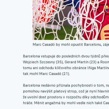
Marc Casadó by mohl opustit Barcelonu, zá
Barcelona vstupuje do posledních dvou týdnů přest
Wojciech Szczesny (35), Gerard Martín (23) a Roo
tomu ani odchodu klíčového obránce Iňiga Martínez
tak mohl Marc Casadó (21).
Barcelona nedávno přiznala pochybnosti o tom, n
pomohou navýšit platový strop, což je nyní hlavn
že uvolní dost prostoru v rozpočtu díky odchodům
hráče. Měnit angažmá by mohl vedle nich také Ca