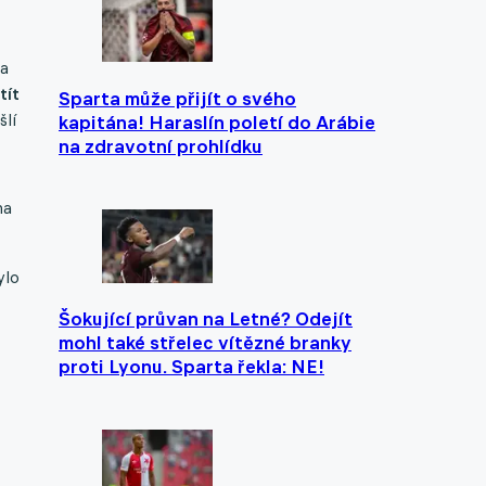
 a
tít
Sparta může přijít o svého
šlí
kapitána! Haraslín poletí do Arábie
na zdravotní prohlídku
na
ylo
Šokující průvan na Letné? Odejít
mohl také střelec vítězné branky
proti Lyonu. Sparta řekla: NE!