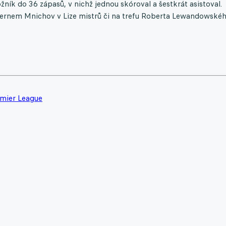
ník do 36 zápasů, v nichž jednou skóroval a šestkrát asistoval.
yernem Mnichov v Lize mistrů či na trefu Roberta Lewandowskéh
mier League