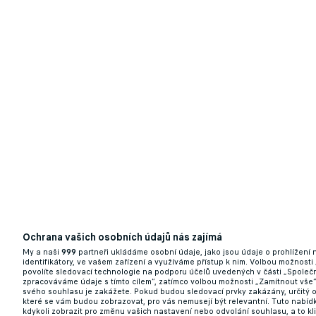
Tottenham řeší příchody dalších posil. Ope
19.08.2025 08:50
Ochrana vašich osobních údajů nás zajímá
My a naši
999
partneři ukládáme osobní údaje, jako jsou údaje o prohlížení
identifikátory, ve vašem zařízení a využíváme přístup k nim. Volbou možnosti
povolíte sledovací technologie na podporu účelů uvedených v části „Společn
Citizens úřadovali proti Wolves, nováček
zpracováváme údaje s tímto cílem“, zatímco volbou možnosti „Zamítnout vše
svého souhlasu je zakážete. Pokud budou sledovací prvky zakázány, určitý 
které se vám budou zobrazovat, pro vás nemusejí být relevantní. Tuto nabí
16.08.2025 18:46
kdykoli zobrazit pro změnu vašich nastavení nebo odvolání souhlasu, a to k