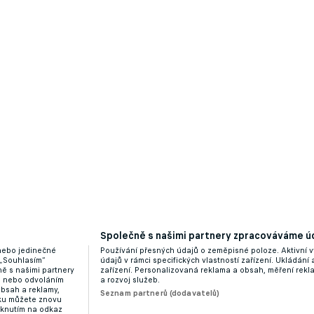
race Eze je blízko svému konci, Savinho má zůstat v C
Společně s našimi partnery zpracováváme úd
 nebo jedinečné
Používání přesných údajů o zeměpisné poloze. Aktivní v
 „Souhlasím“
údajů v rámci specifických vlastností zařízení. Ukládání 
ě s našimi partnery
zařízení. Personalizovaná reklama a obsah, měření rek
 Sunderland dokázal porazit West Ham
“ nebo odvoláním
a rozvoj služeb.
obsah a reklamy,
Seznam partnerů (dodavatelů)
dku můžete znovu
liknutím na odkaz