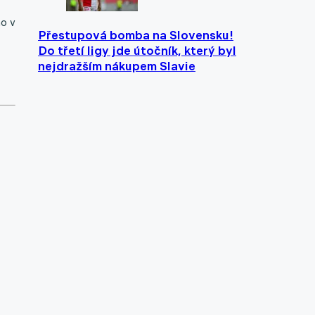
o v
Přestupová bomba na Slovensku!
Do třetí ligy jde útočník, který byl
nejdražším nákupem Slavie