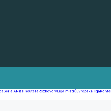
ga
Serie A
Nižší soutěže
Rozhovory
Liga mistrů
Evropská liga
Konfer