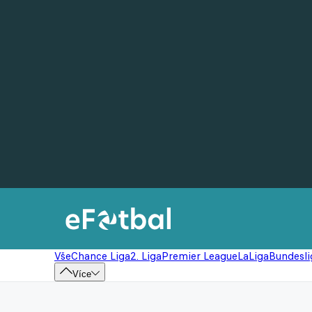
Vše
Chance Liga
2. Liga
Premier League
LaLiga
Bundesli
Více