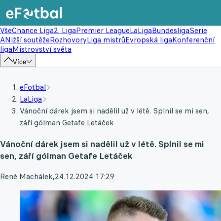
Vše
Chance Liga
2. Liga
Premier League
LaLiga
Bundesliga
Serie
A
Nižší soutěže
Rozhovory
Liga mistrů
Evropská liga
Konferenční
liga
Mistrovství světa
Více
eFotbal
LaLiga
Vánoční dárek jsem si nadělil už v létě. Splnil se mi sen,
září gólman Getafe Letáček
Vánoční dárek jsem si nadělil už v létě. Splnil se mi
sen, září gólman Getafe Letáček
René Machálek
,
24.12.2024 17:29