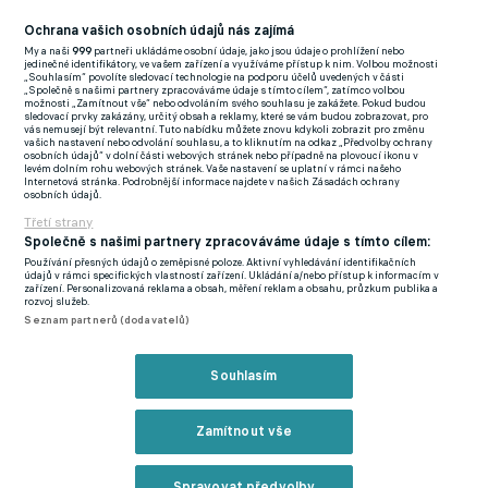
fakt jiný svět."
Ochrana vašich osobních údajů nás zajímá
Na trávník jste se také dostal, byť jen před výkopem…
My a naši
999
partneři ukládáme osobní údaje, jako jsou údaje o prohlížení nebo
jedinečné identifikátory, ve vašem zařízení a využíváme přístup k nim. Volbou možnosti
„Souhlasím“ povolíte sledovací technologie na podporu účelů uvedených v části
"Přesně tak, jste tam během rozcvičky, lidí už plní stadion, fakt
„Společně s našimi partnery zpracováváme údaje s tímto cílem“, zatímco volbou
možnosti „Zamítnout vše“ nebo odvoláním svého souhlasu je zakážete. Pokud budou
se člověk cítí skvěle, úplně ho to vystřelí výš."
sledovací prvky zakázány, určitý obsah a reklamy, které se vám budou zobrazovat, pro
vás nemusejí být relevantní. Tuto nabídku můžete znovu kdykoli zobrazit pro změnu
vašich nastavení nebo odvolání souhlasu, a to kliknutím na odkaz „Předvolby ochrany
osobních údajů“ v dolní části webových stránek nebo případně na plovoucí ikonu v
levém dolním rohu webových stránek. Vaše nastavení se uplatní v rámci našeho
Jenže startů bylo i tak málo. Nezalitoval jste někdy, že jste
Internetová stránka. Podrobnější informace najdete v našich Zásadách ochrany
osobních údajů.
odešel z Baníku? Tomu se podzim docela povedl a vyhrál třeba
Třetí strany
i na Spartě, což se nestává každý den..
Společně s našimi partnery zpracováváme údaje s tímto cílem:
Používání přesných údajů o zeměpisné poloze. Aktivní vyhledávání identifikačních
"Určitě si to nevyčítám, tenhle krok jsem chtěl udělat a jsem za
údajů v rámci specifických vlastností zařízení. Ukládání a/nebo přístup k informacím v
zařízení. Personalizovaná reklama a obsah, měření reklam a obsahu, průzkum publika a
to rád. Baník pochopitelně sledují, fandím mu a s kluky jsem v
rozvoj služeb.
Seznam partnerů (dodavatelů)
kontaktu. Podzim se jim docela povedl a já věřím, že sezonu
dotáhnou zase na místa pro pohárovou Evropu."
Souhlasím
Česká reprezentace má na místě gólmanů přetlak, přesto, ze
španělské ligy, pokud byste chytal, by asi cesta byla. O to větší
Zamítnout vše
důvod je dostat se do branky, že?
Spravovat předvolby