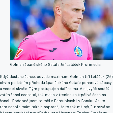
Gólman španělského Getafe Jiří Letáček.
Profimedia
Když dostane šance, odvede maximum. Gólman Jiří Letáček (25)
chytá po letním příchodu španělského Getafe pohárové zápasy
a vede si skvěle. Tým postupuje a daří se mu. V nejvyšší soutěži
zatím šanci nedostal, tak maká v tréninku a trpělivě čeká na
šanci. „Podobně jsem to měl v Pardubicích i v Baníku. Asi to
tam nahoře mám takhle napsané, že to tak má být,“ usmívá se
během povídání pro eFotbal.cz a Livesport Zprávy. Getafe za