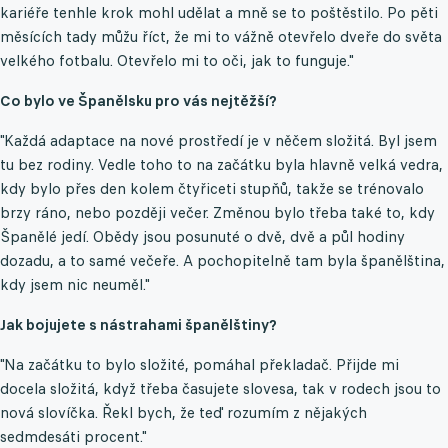
kariéře tenhle krok mohl udělat a mně se to poštěstilo. Po pěti
měsících tady můžu říct, že mi to vážně otevřelo dveře do světa
velkého fotbalu. Otevřelo mi to oči, jak to funguje."
Co bylo ve Španělsku pro vás nejtěžší?
"Každá adaptace na nové prostředí je v něčem složitá. Byl jsem
tu bez rodiny. Vedle toho to na začátku byla hlavně velká vedra,
kdy bylo přes den kolem čtyřiceti stupňů, takže se trénovalo
brzy ráno, nebo později večer. Změnou bylo třeba také to, kdy
Španělé jedí. Obědy jsou posunuté o dvě, dvě a půl hodiny
dozadu, a to samé večeře. A pochopitelně tam byla španělština,
kdy jsem nic neuměl."
Jak bojujete s nástrahami španělštiny?
"Na začátku to bylo složité, pomáhal překladač. Přijde mi
docela složitá, když třeba časujete slovesa, tak v rodech jsou to
nová slovíčka. Řekl bych, že teď rozumím z nějakých
sedmdesáti procent."