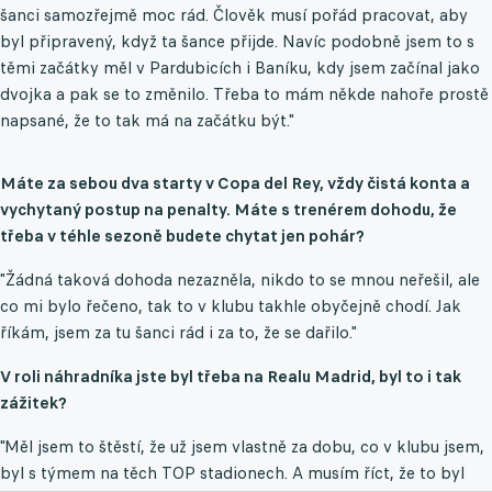
šanci samozřejmě moc rád. Člověk musí pořád pracovat, aby
byl připravený, když ta šance přijde. Navíc podobně jsem to s
těmi začátky měl v Pardubicích i Baníku, kdy jsem začínal jako
dvojka a pak se to změnilo. Třeba to mám někde nahoře prostě
napsané, že to tak má na začátku být."
Máte za sebou dva starty v Copa del Rey, vždy čistá konta a
vychytaný postup na penalty. Máte s trenérem dohodu, že
třeba v téhle sezoně budete chytat jen pohár?
"Žádná taková dohoda nezazněla, nikdo to se mnou neřešil, ale
co mi bylo řečeno, tak to v klubu takhle obyčejně chodí. Jak
říkám, jsem za tu šanci rád i za to, že se dařilo."
V roli náhradníka jste byl třeba na Realu Madrid, byl to i tak
zážitek?
"Měl jsem to štěstí, že už jsem vlastně za dobu, co v klubu jsem,
byl s týmem na těch TOP stadionech. A musím říct, že to byl