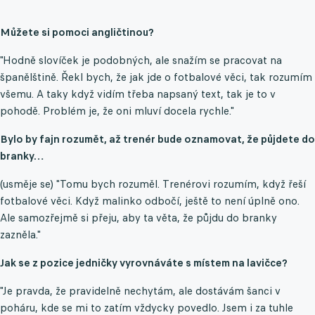
Můžete si pomoci angličtinou?
"Hodně slovíček je podobných, ale snažím se pracovat na
španělštině. Řekl bych, že jak jde o fotbalové věci, tak rozumím
všemu. A taky když vidím třeba napsaný text, tak je to v
pohodě. Problém je, že oni mluví docela rychle."
Bylo by fajn rozumět, až trenér bude oznamovat, že půjdete do
branky…
(usměje se) "Tomu bych rozuměl. Trenérovi rozumím, když řeší
fotbalové věci. Když malinko odbočí, ještě to není úplně ono.
Ale samozřejmě si přeju, aby ta věta, že půjdu do branky
zazněla."
Jak se z pozice jedničky vyrovnáváte s místem na lavičce?
"Je pravda, že pravidelně nechytám, ale dostávám šanci v
poháru, kde se mi to zatím vždycky povedlo. Jsem i za tuhle