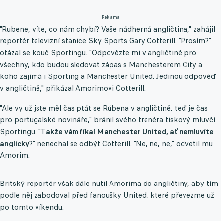
Reklama
"Rubene, víte, co nám chybí? Vaše nádherná angličtina," zahájil
reportér televizní stanice Sky Sports Gary Cotterill. "Prosím?"
otázal se kouč Sportingu. "Odpovězte mi v angličtině pro
všechny, kdo budou sledovat zápas s Manchesterem City a
koho zajímá i Sporting a Manchester United. Jedinou odpověď
v angličtině," přikázal Amorimovi Cotterill.
"Ale vy už jste měl čas ptát se Rúbena v angličtině, teď je čas
pro portugalské novináře," bránil svého trenéra tiskový mluvčí
Sportingu. "T
akže vám říkal Manchester United, ať nemluvíte
anglicky
?" nenechal se odbýt Cotterill. "Ne, ne, ne," odvetil mu
Amorim.
Britský reportér však dále nutil Amorima do angličtiny, aby tím
podle něj zabodoval před fanoušky United, které převezme už
po tomto víkendu.