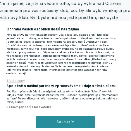
"Je mi jasné, že jste si vědom toho, co by výhra nad Citizens
znamenala pro váš současný klub, což by ale bylo vynikající pro
váš nový klub. Byl byste hrdinou ještě před tím, než byste
nasedl do letadla do Manchesteru. Napadlo vás to? Anglicky,
Ochrana vašich osobních údajů nás zajímá
prosím."
My a naši
997
partneři ukládáme osobní údaje, jako jsou údaje o prohlížení nebo
jedinečné identifikátory, ve vašem zařízení a využíváme přístup k nim. Volbou možnosti
„Souhlasím“ povolíte sledovací technologie na podporu účelů uvedených v části
"
Hm, omlouvám se, já teď nedokážu mluvit anglicky
," přiznal
„Společně s našimi partnery zpracováváme údaje s tímto cílem“, zatímco volbou
možnosti „Zamítnout vše“ nebo odvoláním svého souhlasu je zakážete. Pokud budou
Amorim anglicky. "A proč?" tázal se Cotterill. "
Omlouvám se.
sledovací prvky zakázány, určitý obsah a reklamy, které se vám budou zobrazovat, pro
vás nemusejí být relevantní. Tuto nabídku můžete znovu kdykoli zobrazit pro změnu
Budou mi chybět
," narážel kouč Sportingu opět v angličtině na
vašich nastavení nebo odvolání souhlasu, a to kliknutím na odkaz „Předvolby ochrany
osobních údajů“ v dolní části webových stránek nebo případně na plovoucí ikonu v
portugalské novináře. "
Proto chci mluvit v portugalštině
,"
levém dolním rohu webových stránek. Vaše nastavení se uplatní v rámci našeho
Internetová stránka. Podrobnější informace najdete v našich Zásadách ochrany
neztrácel glanc ani úsměv na tváři Amorim.
osobních údajů.
Třetí strany
Společně s našimi partnery zpracováváme údaje s tímto cílem:
Pak se do něj ale Cotterill pustil znovu. "
Ale vždyť vy jste mluvil
Používání přesných údajů o zeměpisné poloze. Aktivní vyhledávání identifikačních
už 25 minut portugalsky. Chceme 10 sekund v angličtině,
"
údajů v rámci specifických vlastností zařízení. Ukládání a/nebo přístup k informacím v
zařízení. Personalizovaná reklama a obsah, měření reklam a obsahu, průzkum publika a
nabádal Amorima, i když ten mu už minutu solidní angličtinou
rozvoj služeb.
Seznam partnerů (dodavatelů)
odpovídal.
To už si ale nenechal líbit mluvčí Sportingu a britského
Souhlasím
reportéra zpražil. "Budeme pokračovat v portugalštině, slyšet