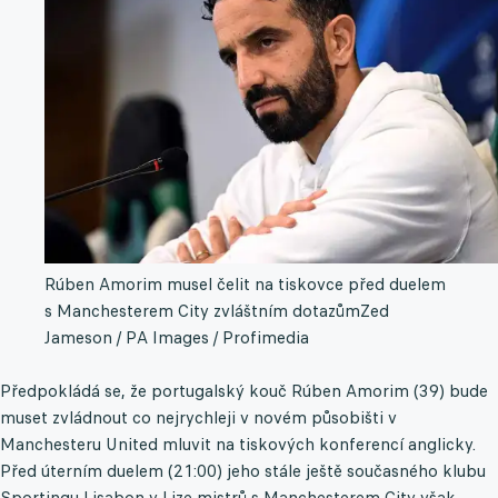
Rúben Amorim musel čelit na tiskovce před duelem
s Manchesterem City zvláštním dotazům
Zed
Jameson / PA Images / Profimedia
Předpokládá se, že portugalský kouč Rúben Amorim (39) bude
muset zvládnout co nejrychleji v novém působišti v
Manchesteru United mluvit na tiskových konferencí anglicky.
Před úterním duelem (21:00) jeho stále ještě současného klubu
Sportingu Lisabon v Lize mistrů s Manchesterem City však