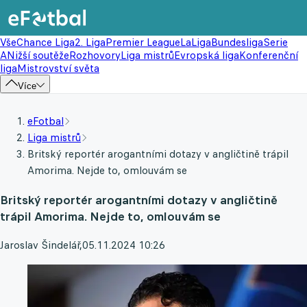
Vše
Chance Liga
2. Liga
Premier League
LaLiga
Bundesliga
Serie
A
Nižší soutěže
Rozhovory
Liga mistrů
Evropská liga
Konferenční
liga
Mistrovství světa
Více
eFotbal
Liga mistrů
Britský reportér arogantními dotazy v angličtině trápil
Amorima. Nejde to, omlouvám se
Britský reportér arogantními dotazy v angličtině
trápil Amorima. Nejde to, omlouvám se
Jaroslav Šindelář
,
05.11.2024 10:26