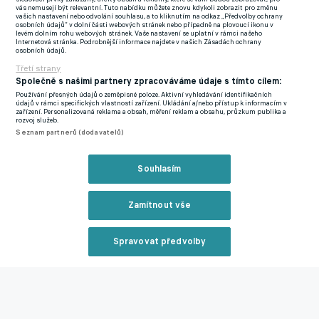
"Představoval jsem si to (boj o čtyři trofeje)," prohlásil Dani
vás nemusejí být relevantní. Tuto nabídku můžete znovu kdykoli zobrazit pro změnu
vašich nastavení nebo odvolání souhlasu, a to kliknutím na odkaz „Předvolby ochrany
Olmo.
"Chci vyhrát všechno. V Barceloně máme tým na to,
osobních údajů“ v dolní části webových stránek nebo případně na plovoucí ikonu v
levém dolním rohu webových stránek. Vaše nastavení se uplatní v rámci našeho
abychom v této fázi sezony byli ve hře o všechny trofeje, o
Internetová stránka. Podrobnější informace najdete v našich Zásadách ochrany
osobních údajů.
které se ještě hraje...
Víme, co chceme dokázat, a jsme tomu
Třetí strany
oddaní tím, jak hrajeme. Máme energii a motivaci a půjdeme si
Společně s našimi partnery zpracováváme údaje s tímto cílem:
za tím," dodal.
Používání přesných údajů o zeměpisné poloze. Aktivní vyhledávání identifikačních
údajů v rámci specifických vlastností zařízení. Ukládání a/nebo přístup k informacím v
zařízení. Personalizovaná reklama a obsah, měření reklam a obsahu, průzkum publika a
Minulý týden v dresu Barcelony zářil především Lamine Yamal a
rozvoj služeb.
Seznam partnerů (dodavatelů)
Olmo je přesvědčený, že podobný obrázek se dá očekávat také
v odvetě a to včetně jeho zdvojování.
"To jen znamená, že
Souhlasím
budeme mít jednoho hráče volného. Lamine ukázal, že dokáže
hrát proti jednomu, dvěma i třem obráncům.
V takovém případě
Zamítnout vše
mu pomůžeme. Naše představy se nemění, pokud bude mít na
sobě dva nebo tři stopery, znamená to, že pro nás budou volní
další hráči," uzavřel Olmo.
Spravovat předvolby
Reklama
Vítěz úterního utkání se utká ve finále Ligy mistrů, které se
uskuteční koncem tohoto měsíce v Mnichově proti Arsenalu
nebo Paris Saint-Germain.