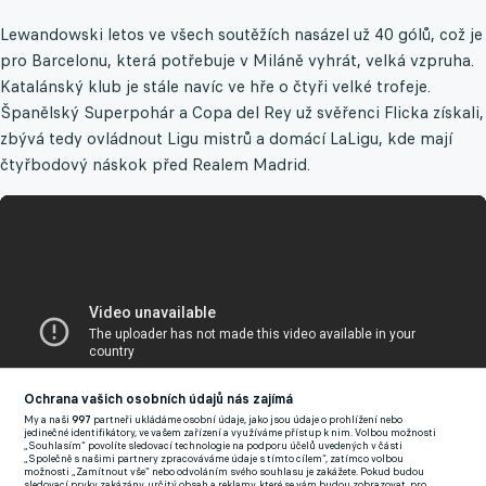
Lewandowski letos ve všech soutěžích nasázel už 40 gólů, což je
pro Barcelonu, která potřebuje v Miláně vyhrát, velká vzpruha.
Katalánský klub je stále navíc ve hře o čtyři velké trofeje.
Španělský Superpohár a Copa del Rey už svěřenci Flicka získali,
zbývá tedy ovládnout Ligu mistrů a domácí LaLigu, kde mají
čtyřbodový náskok před Realem Madrid.
Ochrana vašich osobních údajů nás zajímá
My a naši
997
partneři ukládáme osobní údaje, jako jsou údaje o prohlížení nebo
jedinečné identifikátory, ve vašem zařízení a využíváme přístup k nim. Volbou možnosti
„Souhlasím“ povolíte sledovací technologie na podporu účelů uvedených v části
„Společně s našimi partnery zpracováváme údaje s tímto cílem“, zatímco volbou
možnosti „Zamítnout vše“ nebo odvoláním svého souhlasu je zakážete. Pokud budou
sledovací prvky zakázány, určitý obsah a reklamy, které se vám budou zobrazovat, pro