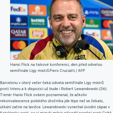
Hansi Flick na tiskové konferenci, den před odvetou
semifinále Ligy mistrů.
Piero Cruciatti / AFP
Barcelonu v úterý večer čeká odveta semifinále Ligy mistrů
proti Interu a k dispozici už bude i Robert Lewandowski (36).
Trenér Hansi Flick ovšem poznamenal, že ačkoliv
rekonvalescence polského útočníka jde lépe než se čekalo,
utkání začne na lavičce. Lewandowski vynechal úvodní zápas v
Katalánsku poté, co si minulý měsíc přivodil zranění proti Celtě