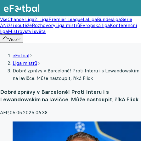
Vše
Chance Liga
2. Liga
Premier League
LaLiga
Bundesliga
Serie
A
Nižší soutěže
Rozhovory
Liga mistrů
Evropská liga
Konferenční
liga
Mistrovství světa
Více
eFotbal
Liga mistrů
Dobré zprávy v Barceloně! Proti Interu i s Lewandowskim
na lavičce. Může nastoupit, říká Flick
Dobré zprávy v Barceloně! Proti Interu i s
Lewandowskim na lavičce. Může nastoupit, říká Flick
AFP
,
06.05.2025 06:38