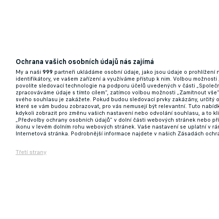
Ochrana vašich osobních údajů nás zajímá
My a naši
999
partneři ukládáme osobní údaje, jako jsou údaje o prohlížení
identifikátory, ve vašem zařízení a využíváme přístup k nim. Volbou možnosti
povolíte sledovací technologie na podporu účelů uvedených v části „Společn
V Itálii spekulují o tom, že se Klopp měl 
zpracováváme údaje s tímto cílem“, zatímco volbou možnosti „Zamítnout vše
svého souhlasu je zakážete. Pokud budou sledovací prvky zakázány, určitý 
které se vám budou zobrazovat, pro vás nemusejí být relevantní. Tuto nabí
20.05.2025 16:04
kdykoli zobrazit pro změnu vašich nastavení nebo odvolání souhlasu, a to k
„Předvolby ochrany osobních údajů“ v dolní části webových stránek nebo př
ikonu v levém dolním rohu webových stránek. Vaše nastavení se uplatní v r
Internetová stránka. Podrobnější informace najdete v našich Zásadách ochr
Třetí strany
Barcelona se po dvou letech vrátí na dom