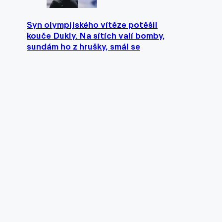
Syn olympijského vítěze potěšil
kouče Dukly. Na sítích valí bomby,
sundám ho z hrušky, smál se