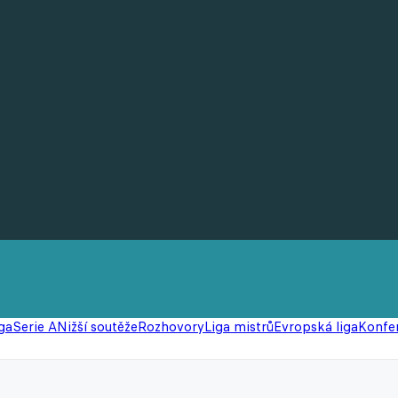
ga
Serie A
Nižší soutěže
Rozhovory
Liga mistrů
Evropská liga
Konfer