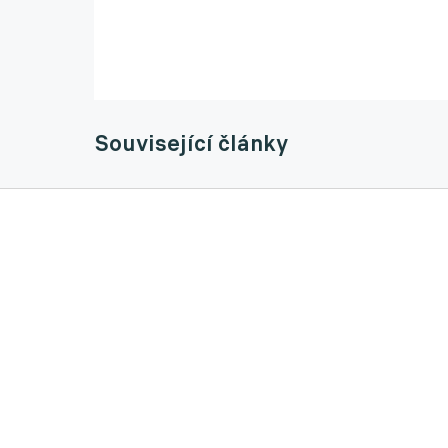
Související články
Zájemci, ze kterých se podlamují kolena. 
vybírat
20.05.2025 17:13