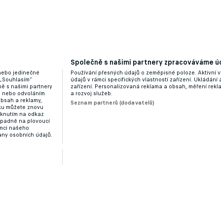
Společně s našimi partnery zpracováváme úd
 nebo jedinečné
Používání přesných údajů o zeměpisné poloze. Aktivní v
 „Souhlasím“
údajů v rámci specifických vlastností zařízení. Ukládání 
ě s našimi partnery
zařízení. Personalizovaná reklama a obsah, měření rek
domluvit s Římany. Agent trenéra však dohodu popírá
“ nebo odvoláním
a rozvoj služeb.
obsah a reklamy,
Seznam partnerů (dodavatelů)
dku můžete znovu
liknutím na odkaz
ípadně na plovoucí
ámci našeho
any osobních údajů.
ů. Renovace Camp Nou stála skoro 1,5 miliardy