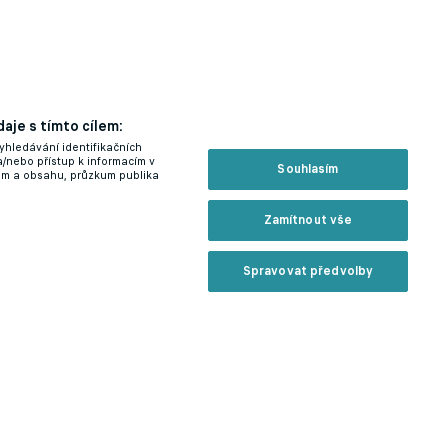
aje s tímto cílem:
yhledávání identifikačních
a/nebo přístup k informacím v
Souhlasím
lam a obsahu, průzkum publika
Zamítnout vše
Spravovat předvolby