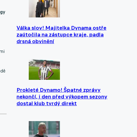
igy
Válka slov! Majitelka Dynama ostře
zaútočila na zástupce kraje, padla
drsná obvinění
emi
edě
Prokleté Dynamo! Špatné zprávy
nekončí, i den před výkopem sezony
dostal klub tvrdý direkt