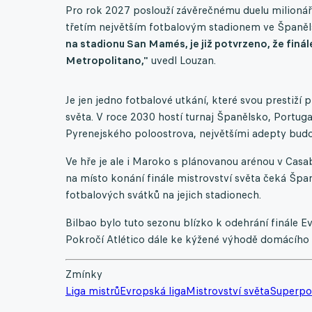
Pro rok 2027 poslouží závěrečnému duelu milionářsk
třetím největším fotbalovým stadionem ve Španěl
na stadionu San Mamés, je již potvrzeno, že finál
Metropolitano,"
uvedl Louzan.
Je jen jedno fotbalové utkání, které svou prestiží p
světa. V roce 2030 hostí turnaj Španělsko, Portug
Pyrenejského poloostrova, největšími adepty bu
Ve hře je ale i Maroko s plánovanou arénou v Casa
na místo konání finále mistrovství světa čeká Špan
fotbalových svátků na jejich stadionech.
Bilbao bylo tuto sezonu blízko k odehrání finále 
Pokročí Atlético dále ke kýžené výhodě domácího p
Zmínky
Liga mistrů
Evropská liga
Mistrovství světa
Superpo