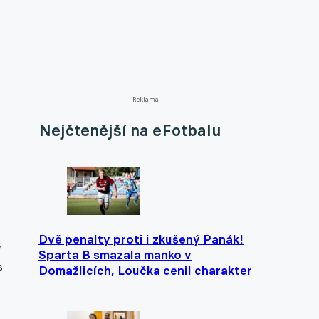
Reklama
Nejčtenější na eFotbalu
Dvě penalty proti i zkušený Panák!
V
Sparta B smazala manko v
s
Domažlicích, Loučka cenil charakter