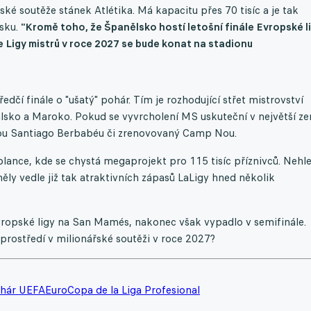
é soutěže stánek Atlétika. Má kapacitu přes 70 tisíc a je tak
sku.
"Kromě toho, že Španělsko hostí letošní finále Evropské l
e Ligy mistrů v roce 2027 se bude konat na stadionu
ředčí finále o "ušatý" pohár. Tím je rozhodující střet mistrovství
alsko a Maroko. Pokud se vyvrcholení MS uskuteční v největší z
dou Santiago Berbabéu či zrenovovaný Camp Nou.
blance, kde se chystá megaprojekt pro 115 tisíc příznivců. Nehl
ěly vedle již tak atraktivních zápasů LaLigy hned několik
Evropské ligy na San Mamés, nakonec však vypadlo v semifinále.
rostředí v milionářské soutěži v roce 2027?
hár UEFA
Euro
Copa de la Liga Profesional