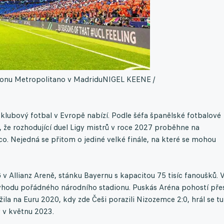
dionu Metropolitano v Madridu
NIGEL KEENE /
é klubový fotbal v Evropě nabízí. Podle šéfa španělské fotbalové
, že rozhodující duel Ligy mistrů v roce 2027 proběhne na
co. Nejedná se přitom o jediné velké finále, na které se mohou
G v Allianz Areně, stánku Bayernu s kapacitou 75 tisíc fanoušků. 
výhodu pořádného národního stadionu. Puskás Aréna pohostí pře
žila na Euru 2020, kdy zde Češi porazili Nizozemce 2:0, hrál se tu
 v květnu 2023.