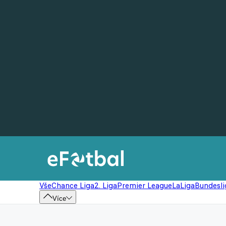
Vše
Chance Liga
2. Liga
Premier League
LaLiga
Bundesli
Více