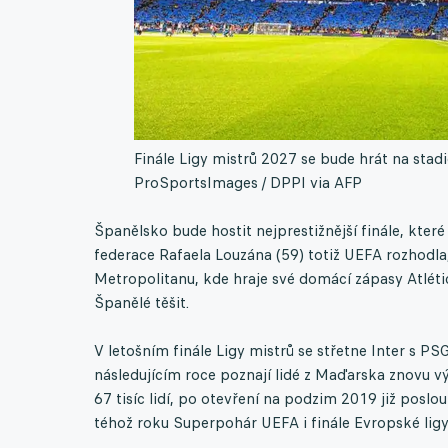
Finále Ligy mistrů 2027 se bude hrát na sta
ProSportsImages / DPPI via AFP
Španělsko bude hostit nejprestižnější finále, kter
federace Rafaela Louzána (59) totiž UEFA rozhodla
Metropolitanu, kde hraje své domácí zápasy Atléti
Španělé těšit.
V letošním finále Ligy mistrů se střetne Inter s PS
následujícím roce poznají lidé z Maďarska znovu 
67 tisíc lidí, po otevření na podzim 2019 již poslou
téhož roku Superpohár UEFA i finále Evropské ligy