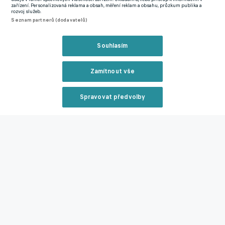
zařízení. Personalizovaná reklama a obsah, měření reklam a obsahu, průzkum publika a
rozvoj služeb.
Zmínky
Seznam partnerů (dodavatelů)
Liga mistrů
Ruben Dias
Erling Haaland
Rodri
Manchester
City
Bodo/Glimt
Souhlasím
Související články
Zamítnout vše
Spravovat předvolby
Reklama
Slavia dala slavné Barceloně v Lize mistrů dvě branky,
Zavřít rekl
s gigantem ale v promrzlém Edenu padla
21.01.2026 22:03