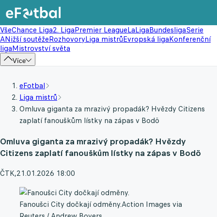
Vše
Chance Liga
2. Liga
Premier League
LaLiga
Bundesliga
Serie
A
Nižší soutěže
Rozhovory
Liga mistrů
Evropská liga
Konferenční
liga
Mistrovství světa
Více
eFotbal
Liga mistrů
Omluva giganta za mrazivý propadák? Hvězdy Citizens
zaplatí fanouškům lístky na zápas v Bodö
Omluva giganta za mrazivý propadák? Hvězdy
Citizens zaplatí fanouškům lístky na zápas v Bodö
ČTK
,
21.01.2026 18:00
Fanoušci City dočkají odměny.
Action Images via
Reuters / Andrew Boyers