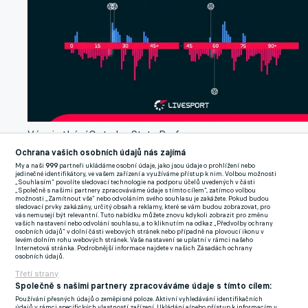
Vývoj utkání.
Opta by Stats Perform
Ochrana vašich osobních údajů nás zajímá
Zástupci oficiálního fanklubu gesto ocenili. "Do Bodö se nedá
My a naši
999
partneři ukládáme osobní údaje, jako jsou údaje o prohlížení nebo
jedinečné identifikátory, ve vašem zařízení a využíváme přístup k nim. Volbou možnosti
snadno dostat a mrazivá teplota z toho udělala pro naše
„Souhlasím“ povolíte sledovací technologie na podporu účelů uvedených v části
„Společně s našimi partnery zpracováváme údaje s tímto cílem“, zatímco volbou
fanoušky náročný večer v mnoha ohledech. Naši fanoušci ale
možnosti „Zamítnout vše“ nebo odvoláním svého souhlasu je zakážete. Pokud budou
sledovací prvky zakázány, určitý obsah a reklamy, které se vám budou zobrazovat, pro
mají s hráči mimořádný vztah a tohle gesto je toho další
vás nemusejí být relevantní. Tuto nabídku můžete znovu kdykoli zobrazit pro změnu
vašich nastavení nebo odvolání souhlasu, a to kliknutím na odkaz „Předvolby ochrany
připomínkou – pro nás to hodně znamená," uvedl zástupce
osobních údajů“ v dolní části webových stránek nebo případně na plovoucí ikonu v
levém dolním rohu webových stránek. Vaše nastavení se uplatní v rámci našeho
fanklubu.
Internetová stránka. Podrobnější informace najdete v našich Zásadách ochrany
osobních údajů.
Třetí strany
Nečekaná prohra City. Výsledky v tomto roce nejsou dobré,
Společně s našimi partnery zpracováváme údaje s tímto cílem:
Bodö mělo svou chvíli, uznal Guardiola
Používání přesných údajů o zeměpisné poloze. Aktivní vyhledávání identifikačních
údajů v rámci specifických vlastností zařízení. Ukládání a/nebo přístup k informacím v