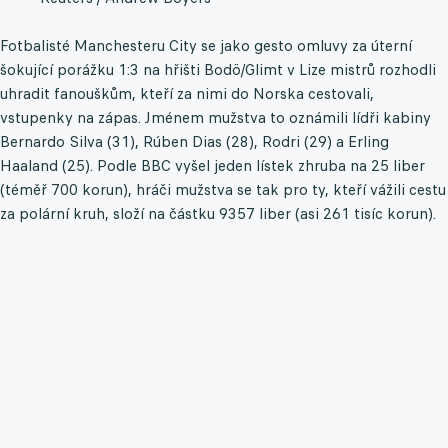
Fotbalisté Manchesteru City se jako gesto omluvy za úterní
šokující porážku 1:3 na hřišti Bodö/Glimt v Lize mistrů rozhodli
uhradit fanouškům, kteří za nimi do Norska cestovali,
vstupenky na zápas. Jménem mužstva to oznámili lídři kabiny
Bernardo Silva (31), Rúben Dias (28), Rodri (29) a Erling
Haaland (25). Podle BBC vyšel jeden lístek zhruba na 25 liber
(téměř 700 korun), hráči mužstva se tak pro ty, kteří vážili cestu
za polární kruh, složí na částku 9357 liber (asi 261 tisíc korun).