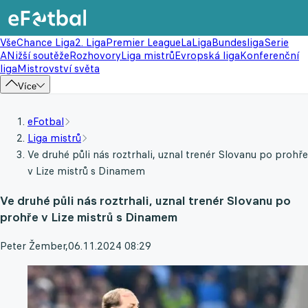
Vše
Chance Liga
2. Liga
Premier League
LaLiga
Bundesliga
Serie
A
Nižší soutěže
Rozhovory
Liga mistrů
Evropská liga
Konferenční
liga
Mistrovství světa
Více
eFotbal
Liga mistrů
Ve druhé půli nás roztrhali, uznal trenér Slovanu po prohře
v Lize mistrů s Dinamem
Ve druhé půli nás roztrhali, uznal trenér Slovanu po
prohře v Lize mistrů s Dinamem
Peter Žember
,
06.11.2024 08:29