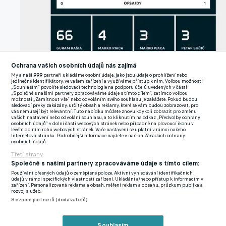
Ochrana vašich osobních údajů nás zajímá
My a naši
999
partneři ukládáme osobní údaje, jako jsou údaje o prohlížení nebo
jedinečné identifikátory, ve vašem zařízení a využíváme přístup k nim. Volbou možnosti
Nejzajímavější statistiky.
Opta by StatsPerform
„Souhlasím“ povolíte sledovací technologie na podporu účelů uvedených v části
„Společně s našimi partnery zpracováváme údaje s tímto cílem“, zatímco volbou
možnosti „Zamítnout vše“ nebo odvoláním svého souhlasu je zakážete. Pokud budou
sledovací prvky zakázány, určitý obsah a reklamy, které se vám budou zobrazovat, pro
Pro jeho svěřence to byl čtvrtý test v milionářské Lize mistrů.
vás nemusejí být relevantní. Tuto nabídku můžete znovu kdykoli zobrazit pro změnu
vašich nastavení nebo odvolání souhlasu, a to kliknutím na odkaz „Předvolby ochrany
Na domácím trávníku se dočkali první trefy, ale na bod stále
osobních údajů“ v dolní části webových stránek nebo případně na plovoucí ikonu v
levém dolním rohu webových stránek. Vaše nastavení se uplatní v rámci našeho
čekají. Kromě Girony inkasovali od ostatních tří celků
Internetová stránka. Podrobnější informace najdete v našich Zásadách ochrany
osobních údajů.
minimálně tři a více gólů.
"Vyčítat mohu pouze individuální
Třetí strany
chyby ve středu pole, kdy jsme soupeři darovali míč. Hrajeme
Společně s našimi partnery zpracováváme údaje s tímto cílem:
to, co máme hrát. Je to nejkvalitnější soutěž. Fotbal tady je
Používání přesných údajů o zeměpisné poloze. Aktivní vyhledávání identifikačních
pak o kvalitě a zatím jí měl vždycky víc soupeř. Všichni jsme
údajů v rámci specifických vlastností zařízení. Ukládání a/nebo přístup k informacím v
zařízení. Personalizovaná reklama a obsah, měření reklam a obsahu, průzkum publika a
omylní, tato úroveň je svým způsobem také o limitu,"
dodal
rozvoj služeb.
Seznam partnerů (dodavatelů)
zkušený kouč.
Souhlasím