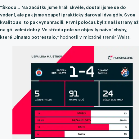
"Škoda... Na začátku jsme hráli skvěle, dostali jsme se do
vedení, ale pak jsme soupeři prakticky darovali dva góly. Svou
kvalitou si to pak vynahradili. První poločas byl z naší strany až
na gól velmi dobrý. Ve středu pole se objevily naivní chyby,
které Dinamo potrestalo,"
hodnotil v mixzóně trenér Weiss.