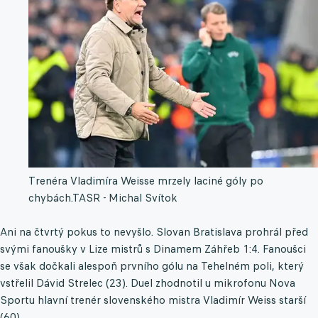
Trenéra Vladimíra Weisse mrzely laciné góly po
chybách.
TASR - Michal Svítok
Ani na čtvrtý pokus to nevyšlo. Slovan Bratislava prohrál před
svými fanoušky v Lize mistrů s Dinamem Záhřeb 1:4. Fanoušci
se však dočkali alespoň prvního gólu na Tehelném poli, který
vstřelil Dávid Strelec (23). Duel zhodnotil u mikrofonu Nova
Sportu hlavní trenér slovenského mistra Vladimír Weiss starší
(60).