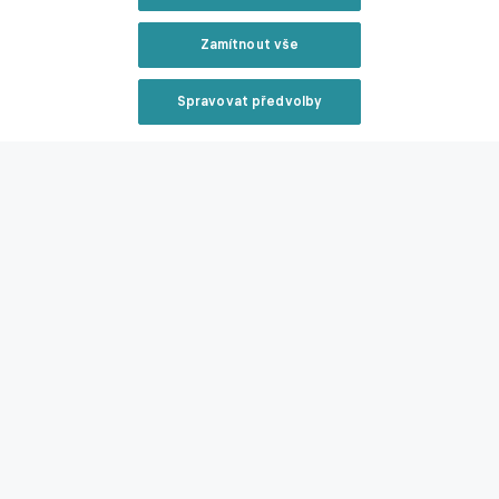
za sebou nechal i Lewandowského
Zamítnout vše
Zmínky
Spravovat předvolby
Pavel Šulc
Lyon
Ligue 1
Reklama
Související články
Zavřít rekl
Šulc králem Evropy! Český záložník vévodí unikátní
statistice, za sebou nechal i Lewandowského
Reklama
23.04.2026 11:09