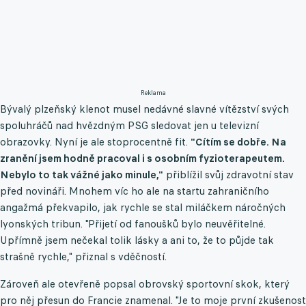
Reklama
Bývalý plzeňský klenot musel nedávné slavné vítězství svých
spoluhráčů nad hvězdným PSG sledovat jen u televizní
obrazovky. Nyní je ale stoprocentně fit.
"Cítím se dobře. Na
zranění jsem hodně pracoval i s osobním fyzioterapeutem.
Nebylo to tak vážné jako minule,"
přiblížil svůj zdravotní stav
před novináři. Mnohem víc ho ale na startu zahraničního
angažmá překvapilo, jak rychle se stal miláčkem náročných
lyonských tribun. "Přijetí od fanoušků bylo neuvěřitelné.
Upřímně jsem nečekal tolik lásky a ani to, že to půjde tak
strašně rychle," přiznal s vděčností.
Zároveň ale otevřeně popsal obrovský sportovní skok, který
pro něj přesun do Francie znamenal. "Je to moje první zkušenost