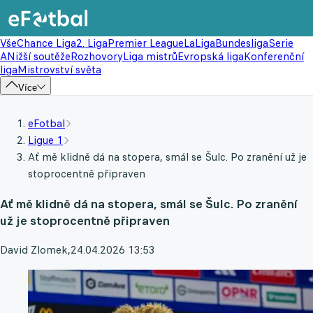
Vše
Chance Liga
2. Liga
Premier League
LaLiga
Bundesliga
Serie
A
Nižší soutěže
Rozhovory
Liga mistrů
Evropská liga
Konferenční
liga
Mistrovství světa
Více
eFotbal
Ligue 1
Ať mě klidně dá na stopera, smál se Šulc. Po zranění už je
stoprocentně připraven
Ať mě klidně dá na stopera, smál se Šulc. Po zranění
už je stoprocentně připraven
David Zlomek
,
24.04.2026 13:53