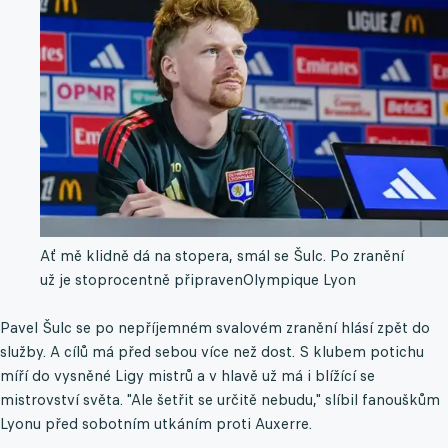
Ať mě klidně dá na stopera, smál se Šulc. Po zranění
už je stoprocentně připraven
Olympique Lyon
Pavel Šulc se po nepříjemném svalovém zranění hlásí zpět do
služby. A cílů má před sebou více než dost. S klubem potichu
míří do vysněné Ligy mistrů a v hlavě už má i blížící se
mistrovství světa. "Ale šetřit se určitě nebudu," slíbil fanouškům
Lyonu před sobotním utkáním proti Auxerre.