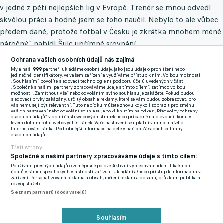
v jedné z pěti nejlepších lig v Evropě. Trenér se mnou odvedl
skvělou práci a hodně jsem se toho naučil. Nebylo to ale vůbec
předem dané, protože fotbal v Česku je zkrátka mnohem méně
náročný," nabídl Šulc upřímné srovnání.
Ochrana vašich osobních údajů nás zajímá
My a naši
999
partneři ukládáme osobní údaje, jako jsou údaje o prohlížení nebo
Ve Štruncových sadech byl zvyklý operovat jako podhrotový
jedinečné identifikátory, ve vašem zařízení a využíváme přístup k nim. Volbou možnosti
„Souhlasím“ povolíte sledovací technologie na podporu účelů uvedených v části
útočník nebo klasická osmička, ve Francii z něj trenér udělal
„Společně s našimi partnery zpracováváme údaje s tímto cílem“, zatímco volbou
možnosti „Zamítnout vše“ nebo odvoláním svého souhlasu je zakážete. Pokud budou
takzvanou falešnou devítku. Šulcovi je to ale naprosto jedno.
sledovací prvky zakázány, určitý obsah a reklamy, které se vám budou zobrazovat, pro
vás nemusejí být relevantní. Tuto nabídku můžete znovu kdykoli zobrazit pro změnu
"Vždycky udělám maximum, i když mě postaví na stopera,"
vašich nastavení nebo odvolání souhlasu, a to kliknutím na odkaz „Předvolby ochrany
osobních údajů“ v dolní části webových stránek nebo případně na plovoucí ikonu v
usmíval se.
levém dolním rohu webových stránek. Vaše nastavení se uplatní v rámci našeho
Internetová stránka. Podrobnější informace najdete v našich Zásadách ochrany
osobních údajů.
I přes blížící se světový šampionát ale rázně odmítá, že by v
Třetí strany
závěru napínavé klubové sezony hrál takzvaně na půl plynu a
Společně s našimi partnery zpracováváme údaje s tímto cílem:
bál se o zdraví.
"Účastnit se takové akce je pro mou zemi
Používání přesných údajů o zeměpisné poloze. Aktivní vyhledávání identifikačních
údajů v rámci specifických vlastností zařízení. Ukládání a/nebo přístup k informacím v
výjimečné a já tam samozřejmě chci hrát. Ale to rozhodně
zařízení. Personalizovaná reklama a obsah, měření reklam a obsahu, průzkum publika a
rozvoj služeb.
neznamená, že bych se teď v dresu Lyonu jakkoliv šetřil,"
Seznam partnerů (dodavatelů)
poslal na závěr jasný vzkaz fanouškům.
Souhlasím
Šulc králem Evropy! Český záložník vévodí unikátní statistice,