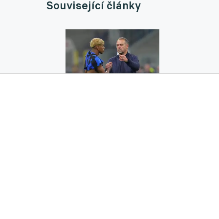
Související články
Flicka naštval hvězdný sudí. Každé rozhodn
kouč
07.05.2025 12:10