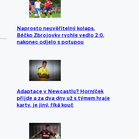
Naprosto neuvěřitelný kolaps.
Béčko Zbrojovky rychle vedlo 2:0,
nakonec odjelo s potupou
Adaptace v Newcastlu? Horníček
přijde a za dva dny už s týmem hraje
karty, je jiný, říká kouč