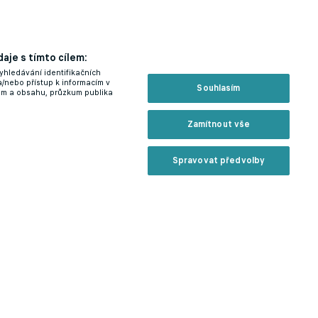
aje s tímto cílem:
yhledávání identifikačních
a/nebo přístup k informacím v
Souhlasím
lam a obsahu, průzkum publika
Zamítnout vše
Spravovat předvolby