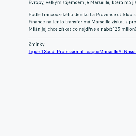
Evropy, velkým zájemcem je Marseille, která má již 
Podle francouzského deníku La Provence už klub s 
Finance na tento transfer má Marseille získat z pro
Milán jej chce získat co nejdříve a nabízí 25 milion
Zmínky
Ligue 1
Saudi Professional League
Marseille
Al Nassr