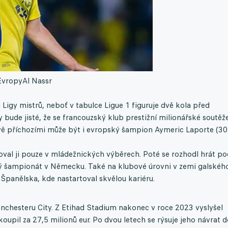
Evropy
Al Nassr
 Ligy mistrů, neboť v tabulce Ligue 1 figuruje dvě kola před
ude jisté, že se francouzský klub prestižní milionářské soutěž
vě příchozími může být i evropský šampion Aymeric Laporte (30)
toval ji pouze v mládežnických výběrech. Poté se rozhodl hrát po
ký šampionát v Německu. Také na klubové úrovni v zemi galskéh
Španělska, kde nastartoval skvělou kariéru.
anchesteru City. Z Etihad Stadium nakonec v roce 2023 vyslyšel
oupil za 27,5 milionů eur. Po dvou letech se rýsuje jeho návrat 