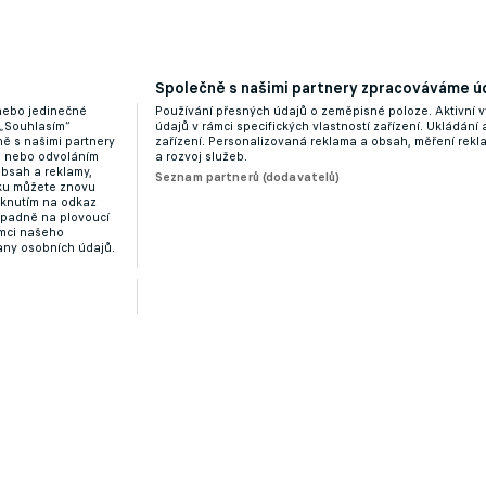
chtějí v týmu. Šíří negativní atmosféru, tvrdí
Společně s našimi partnery zpracováváme úd
 nebo jedinečné
Používání přesných údajů o zeměpisné poloze. Aktivní v
 „Souhlasím“
údajů v rámci specifických vlastností zařízení. Ukládání 
ě s našimi partnery
zařízení. Personalizovaná reklama a obsah, měření rek
“ nebo odvoláním
a rozvoj služeb.
obsah a reklamy,
Seznam partnerů (dodavatelů)
dku můžete znovu
liknutím na odkaz
ípadně na plovoucí
ámci našeho
any osobních údajů.
Křičel jsem, až se mi zatočila hlava, přiznal hrdina