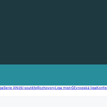
ga
Serie A
Nižší soutěže
Rozhovory
Liga mistrů
Evropská liga
Konfer