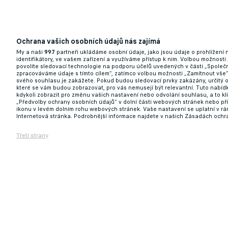
Čvančara v problémech! Zkušení hráči ho ne
Ochrana vašich osobních údajů nás zajímá
07.05.2025 10:47
My a naši
997
partneři ukládáme osobní údaje, jako jsou údaje o prohlížení
identifikátory, ve vašem zařízení a využíváme přístup k nim. Volbou možnosti
povolíte sledovací technologie na podporu účelů uvedených v části „Společn
zpracováváme údaje s tímto cílem“, zatímco volbou možnosti „Zamítnout vše
svého souhlasu je zakážete. Pokud budou sledovací prvky zakázány, určitý 
které se vám budou zobrazovat, pro vás nemusejí být relevantní. Tuto nabí
kdykoli zobrazit pro změnu vašich nastavení nebo odvolání souhlasu, a to k
„Předvolby ochrany osobních údajů“ v dolní části webových stránek nebo př
ikonu v levém dolním rohu webových stránek. Vaše nastavení se uplatní v r
Internetová stránka. Podrobnější informace najdete v našich Zásadách ochr
Třetí strany
Při oslavě postupového gólu málem omdlel! 
Interu
07.05.2025 10:21