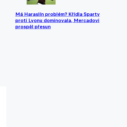
Má Haraslín problém? Křídla Sparty
proti Lyonu dominovala, Mercadovi
prospěl přesun