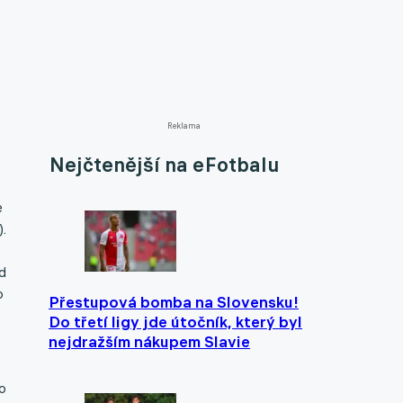
Reklama
Nejčtenější na eFotbalu
e
.
d
o
Přestupová bomba na Slovensku!
Do třetí ligy jde útočník, který byl
nejdražším nákupem Slavie
do