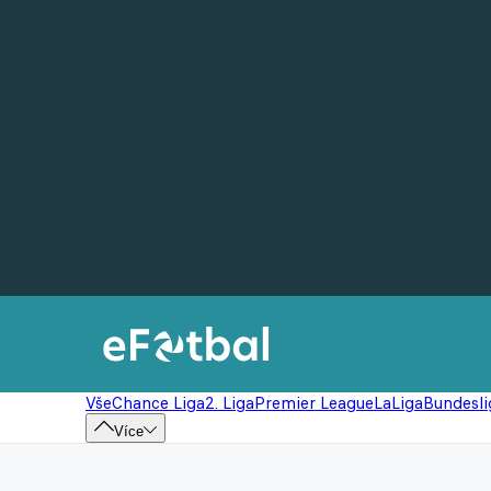
Vše
Chance Liga
2. Liga
Premier League
LaLiga
Bundesli
Více