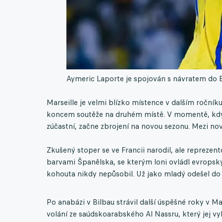
Aymeric Laporte je spojován s návratem do 
Marseille je velmi blízko místence v dalším ročníku
koncem soutěže na druhém místě. V momentě, kdy b
zúčastní, začne zbrojení na novou sezonu. Mezi no
Zkušený stoper se ve Francii narodil, ale reprezen
barvami Španělska, se kterým loni ovládl evrops
kohouta nikdy nepůsobil. Už jako mladý odešel do 
Po anabázi v Bilbau strávil další úspěšné roky v M
volání ze saúdskoarabského Al Nassru, který jej vyk