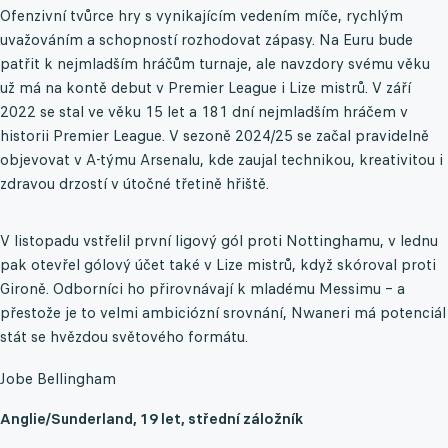
Ofenzivní tvůrce hry s vynikajícím vedením míče, rychlým
uvažováním a schopností rozhodovat zápasy. Na Euru bude
patřit k nejmladším hráčům turnaje, ale navzdory svému věku
už má na kontě debut v Premier League i Lize mistrů. V září
2022 se stal ve věku 15 let a 181 dní nejmladším hráčem v
historii Premier League. V sezoně 2024/25 se začal pravidelně
objevovat v A-týmu Arsenalu, kde zaujal technikou, kreativitou i
zdravou drzostí v útočné třetině hřiště.
V listopadu vstřelil první ligový gól proti Nottinghamu, v lednu
pak otevřel gólový účet také v Lize mistrů, když skóroval proti
Gironě. Odborníci ho přirovnávají k mladému Messimu – a
přestože je to velmi ambiciózní srovnání, Nwaneri má potenciál
stát se hvězdou světového formátu.
Jobe Bellingham
Anglie/Sunderland, 19 let, střední záložník