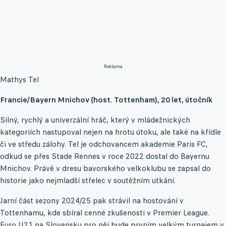
Reklama
Mathys Tel
Francie/Bayern Mnichov (host. Tottenham), 20 let, útočník
Silný, rychlý a univerzální hráč, který v mládežnických
kategoriích nastupoval nejen na hrotu útoku, ale také na křídle
či ve středu zálohy. Tel je odchovancem akademie Paris FC,
odkud se přes Stade Rennes v roce 2022 dostal do Bayernu
Mnichov. Právě v dresu bavorského velkoklubu se zapsal do
historie jako nejmladší střelec v soutěžním utkání.
Jarní část sezony 2024/25 pak strávil na hostování v
Tottenhamu, kde sbíral cenné zkušenosti v Premier League.
Euro U21 na Slovensku pro něj bude prvním velkým turnajem v