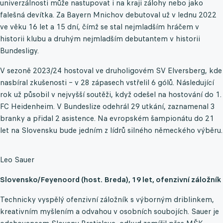
univerzálnosti může nastupovat i na kraji zálohy nebo jako
falešná devítka. Za Bayern Mnichov debutoval už v lednu 2022
ve věku 16 let a 15 dní, čímž se stal nejmladším hráčem v
historii klubu a druhým nejmladším debutantem v historii
Bundesligy.
V sezoně 2023/24 hostoval ve druholigovém SV Elversberg, kde
nasbíral zkušenosti – v 28 zápasech vstřelil 6 gólů. Následující
rok už působil v nejvyšší soutěži, když odešel na hostování do 1.
FC Heidenheim. V Bundeslize odehrál 29 utkání, zaznamenal 3
branky a přidal 2 asistence. Na evropském šampionátu do 21
let na Slovensku bude jedním z lídrů silného německého výběru.
Leo Sauer
Slovensko/Feyenoord (host. Breda), 19 let, ofenzivní záložník
Technicky vyspělý ofenzivní záložník s výborným driblinkem,
kreativním myšlením a odvahou v osobních soubojích. Sauer je