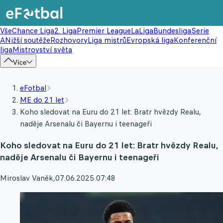
Vše
Chance Liga
2. Liga
Premier League
LaLiga
Bundesliga
Serie
A
Nižší soutěže
Rozhovory
Liga mistrů
Evropská liga
Konferenční
liga
Mistrovství světa
Více
eFotbal
ME do 21 let
Koho sledovat na Euru do 21 let: Bratr hvězdy Realu,
naděje Arsenalu či Bayernu i teenageři
Koho sledovat na Euru do 21 let: Bratr hvězdy Realu,
naděje Arsenalu či Bayernu i teenageři
Miroslav Vaněk
,
07.06.2025 07:48