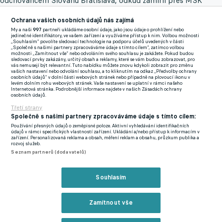
odchovancem Slovanu Bratislava, odkud zamířil přes MŠK
Žilina v roce 2022 do Feyenoordu. V nizozemské Eredivisii
Ochrana vašich osobních údajů nás zajímá
debutoval už jako sedmnáctiletý, což podtrhuje jeho výjimečný
My a naši
997
partneři ukládáme osobní údaje, jako jsou údaje o prohlížení nebo
talent. V sezoně uplynulé sezoně hostoval v NAC Breda, kde
jedinečné identifikátory, ve vašem zařízení a využíváme přístup k nim. Volbou možnosti
„Souhlasím“ povolíte sledovací technologie na podporu účelů uvedených v části
patřil k nejlepším hráčům týmu – odehrál 31 ligových utkání,
„Společně s našimi partnery zpracováváme údaje s tímto cílem“, zatímco volbou
možnosti „Zamítnout vše“ nebo odvoláním svého souhlasu je zakážete. Pokud budou
vstřelil 7 branek a přidal 2 asistence.
sledovací prvky zakázány, určitý obsah a reklamy, které se vám budou zobrazovat, pro
vás nemusejí být relevantní. Tuto nabídku můžete znovu kdykoli zobrazit pro změnu
vašich nastavení nebo odvolání souhlasu, a to kliknutím na odkaz „Předvolby ochrany
osobních údajů“ v dolní části webových stránek nebo případně na plovoucí ikonu v
levém dolním rohu webových stránek. Vaše nastavení se uplatní v rámci našeho
Na reprezentační scéně debutoval v březnu 2024 proti Norsku
Internetová stránka. Podrobnější informace najdete v našich Zásadách ochrany
osobních údajů.
a stal se nejmladším hráčem v historii slovenské seniorské
Třetí strany
reprezentace. O tři měsíce později se dostal i do nominace na
Společně s našimi partnery zpracováváme údaje s tímto cílem:
EURO 2024 v Německu. Na domácím šampionátu hráčů do 21
Používání přesných údajů o zeměpisné poloze. Aktivní vyhledávání identifikačních
údajů v rámci specifických vlastností zařízení. Ukládání a/nebo přístup k informacím v
let by měl být jednou z hlavních tváří slovenského týmu.
zařízení. Personalizovaná reklama a obsah, měření reklam a obsahu, průzkum publika a
rozvoj služeb.
Seznam partnerů (dodavatelů)
Program Eura do 21 let
Souhlasím
Zmínky
ME do 21 let
Premier League
Bundesliga
Geovany Quenda
Mathys
Zamítnout vše
Tel
Nick Woltemade
Jobe Bellingham
Ethan Nwaneri
Leo
Sauer
Pablo Torre
Paul