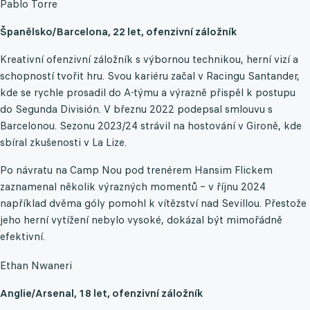
Pablo Torre
Španělsko/Barcelona, 22 let, ofenzivní záložník
Kreativní ofenzivní záložník s výbornou technikou, herní vizí a
schopností tvořit hru. Svou kariéru začal v Racingu Santander,
kde se rychle prosadil do A-týmu a výrazně přispěl k postupu
do Segunda División. V březnu 2022 podepsal smlouvu s
Barcelonou. Sezonu 2023/24 strávil na hostování v Gironě, kde
sbíral zkušenosti v La Lize.
Po návratu na Camp Nou pod trenérem Hansim Flickem
zaznamenal několik výrazných momentů – v říjnu 2024
například dvěma góly pomohl k vítězství nad Sevillou. Přestože
jeho herní vytížení nebylo vysoké, dokázal být mimořádně
efektivní.
Ethan Nwaneri
Anglie/Arsenal, 18 let, ofenzivní záložník