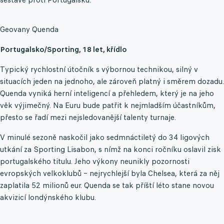
Geovany Quenda
Portugalsko/Sporting, 18 let, křídlo
Typický rychlostní útočník s výbornou technikou, silný v
situacích jeden na jednoho, ale zároveň platný i směrem dozadu.
Quenda vyniká herní inteligencí a přehledem, který je na jeho
věk výjimečný. Na Euru bude patřit k nejmladším účastníkům,
přesto se řadí mezi nejsledovanější talenty turnaje.
V minulé sezoně naskočil jako sedmnáctiletý do 34 ligových
utkání za Sporting Lisabon, s nímž na konci ročníku oslavil zisk
portugalského titulu. Jeho výkony neunikly pozornosti
evropských velkoklubů – nejrychlejší byla Chelsea, která za něj
zaplatila 52 milionů eur. Quenda se tak příští léto stane novou
akvizicí londýnského klubu.