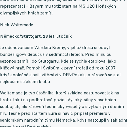
reprezentaci – Bayern mu totiž start na MS U20 i loňských
olympijských hrách zamítl.
Nick Woltemade
Německo/Stuttgart, 23 let, útočník
Je odchovancem Werderu Brémy, v jehož dresu si odbyl
bundesligový debut už v sedmnácti letech. Před minulou
sezonou zamířil do Stuttgartu, kde se rychle etabloval jako
klíčový hráč. Pomohl Švábům k první trofeji od roku 2007,
když společně slavili vítězství v DFB-Pokalu, a zároveň se stal
nejlepším střelcem klubu.
Woltemade je typ útočníka, který zvládne nastupovat jak na
hrotu, tak i na podhrotové pozici. Vysoký, silný v osobních
soubojích, ale zároveň technicky vyspělý a s výborným čtením
hry. Těsně před startem Eura si navíc připsal premiéru v
seniorském národním týmu Německa, když nastoupil v základní
sestavě proti Portugalsku.