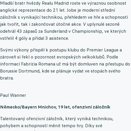
Mladší bratr hvězdy Realu Madrid roste ve výraznou osobnost
anglické reprezentace do 21 let. Jobe je moderní střední
záložník s vynikající technikou, přehledem ve hře a schopností
jak tvořit, tak i zakončovat útočné akce. V uplynulé sezoně
odehrál 43 zápasů za Sunderland v Championship, ve kterých
vstřelil 4 góly a přidal 3 asistence.
Svými výkony přispěl k postupu klubu do Premier League a
zároveň si řekl o pozornost evropských velkoklubů. Podle
informací Fabrizia Romana už má být domluven na přestupu do
Borussie Dortmund, kde se plánuje vydat ve stopách svého
bratra.
Paul Wanner
Německo/Bayern Mnichov, 19 let, ofenzivní záložník
Talentovaný ofenzivní záložník, který vyniká technikou,
pohybem a schopností měnit tempo hry. Díky své