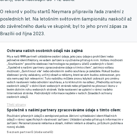
O rekord v počtu startů Neymara připravila řada zranění z
posledních let. Na letošním světovém šampionátu naskočil až
do závěrečného duelu ve skupině; byl to jeho první zápas za
Brazílii od října 2023.
Útočník Santosu, jehož je odchovancem, zažil největší
Ochrana vašich osobních údajů nás zajímá
My a naši
999
partneři ukládáme osobní údaje, jako jsou údaje o prohlížení nebo
reprezentační úspěch na domácích olympijských hrách v Riu de
jedinečné identifikátory, ve vašem zařízení a využíváme přístup k nim. Volbou možnosti
„Souhlasím“ povolíte sledovací technologie na podporu účelů uvedených v části
Janeiro v roce 2016, kde s výběrem do 23 let slavil zlato. O čtyři
„Společně s našimi partnery zpracováváme údaje s tímto cílem“, zatímco volbou
možnosti „Zamítnout vše“ nebo odvoláním svého souhlasu je zakážete. Pokud budou
roky předtím v Londýně vybojoval s "Kanárky" stříbro.
sledovací prvky zakázány, určitý obsah a reklamy, které se vám budou zobrazovat, pro
vás nemusejí být relevantní. Tuto nabídku můžete znovu kdykoli zobrazit pro změnu
vašich nastavení nebo odvolání souhlasu, a to kliknutím na odkaz „Předvolby ochrany
Na MS se představil čtyřikrát, s Brazílií obsadil nejlépe čtvrté
osobních údajů“ v dolní části webových stránek nebo případně na plovoucí ikonu v
levém dolním rohu webových stránek. Vaše nastavení se uplatní v rámci našeho
místo v roce 2014. Domácí turnaj ale pro něj tehdy kvůli zranění
Internetová stránka. Podrobnější informace najdete v našich Zásadách ochrany
osobních údajů.
skončil už ve čtvrtfinále, chyběl tak u semifinálového debaklu
Třetí strany
1:7 s pozdějšími šampiony Němci i prohry 0:3 o třetí místo s
Společně s našimi partnery zpracováváme údaje s tímto cílem:
Nizozemci. Na dalších dvou šampionátech s Neymarem
Používání přesných údajů o zeměpisné poloze. Aktivní vyhledávání identifikačních
údajů v rámci specifických vlastností zařízení. Ukládání a/nebo přístup k informacím v
skončila historicky nejúspěšnější země ve čtvrtfinále, na tom
zařízení. Personalizovaná reklama a obsah, měření reklam a obsahu, průzkum publika a
rozvoj služeb.
současném pak v osmifinále.
Seznam partnerů (dodavatelů)