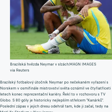
Brazilská hvězda Neymar v slzách.
MAGN IMAGES
via Reuters
Brazilský fotbalový útočník Neymar po nečekaném vyřazení s
Norskem v osmifinále mistrovství světa oznámil ve čtyřiatřiceti
letech konec reprezentační kariéry. Řekl to v rozhovoru s TV
Globo. S 80 góly je historicky nejlepším střelcem "Kanárků".
Poslední zápas v jejich dresu odehrál tam, kde ji začal, tedy na