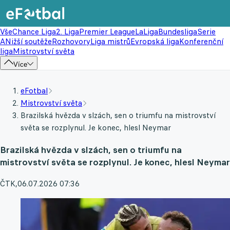
Vše
Chance Liga
2. Liga
Premier League
LaLiga
Bundesliga
Serie
A
Nižší soutěže
Rozhovory
Liga mistrů
Evropská liga
Konferenční
liga
Mistrovství světa
Více
eFotbal
Mistrovství světa
Brazilská hvězda v slzách, sen o triumfu na mistrovství
světa se rozplynul. Je konec, hlesl Neymar
Brazilská hvězda v slzách, sen o triumfu na
mistrovství světa se rozplynul. Je konec, hlesl Neymar
ČTK
,
06.07.2026 07:36