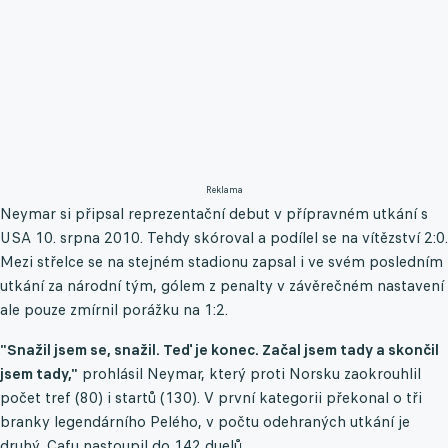
Reklama
Neymar si připsal reprezentační debut v přípravném utkání s
USA 10. srpna 2010. Tehdy skóroval a podílel se na vítězství 2:0.
Mezi střelce se na stejném stadionu zapsal i ve svém posledním
utkání za národní tým, gólem z penalty v závěrečném nastavení
ale pouze zmírnil porážku na 1:2.
"Snažil jsem se, snažil. Teď je konec. Začal jsem tady a skončil
jsem tady,"
prohlásil Neymar, který proti Norsku zaokrouhlil
počet tref (80) i startů (130). V první kategorii překonal o tři
branky legendárního Pelého, v počtu odehraných utkání je
druhý, Cafu nastoupil do 142 duelů.