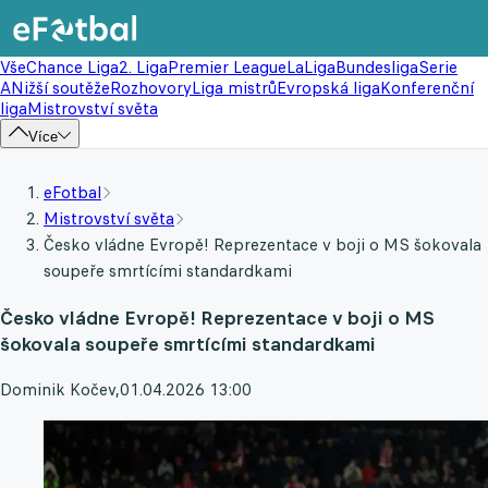
Vše
Chance Liga
2. Liga
Premier League
LaLiga
Bundesliga
Serie
A
Nižší soutěže
Rozhovory
Liga mistrů
Evropská liga
Konferenční
liga
Mistrovství světa
Více
eFotbal
Mistrovství světa
Česko vládne Evropě! Reprezentace v boji o MS šokovala
soupeře smrtícími standardkami
Česko vládne Evropě! Reprezentace v boji o MS
šokovala soupeře smrtícími standardkami
Dominik Kočev
,
01.04.2026 13:00