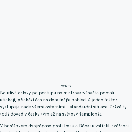
Reklama
Bouřlivé oslavy po postupu na mistrovství světa pomalu
utichají, přichází čas na detailnější pohled. A jeden faktor
vystupuje nade všemi ostatními – standardní situace. Právě ty
totiž dovedly český tým až na světový šampionát.
V barážovém dvojzápase proti Irsku a Dánsku vstřelili svěřenci