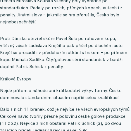
trenéra Miroslava Koubka všechny góly výhradně po
standardkách. Padaly po rozích, přímých kopech, autech i z
penalty. Jinými slovy – jakmile se hra přerušila, Česko bylo
nejnebezpečnější.
Proti Dánsku otevřel skóre Pavel Šulc po rohovém kopu,
vítězný zásah Ladislava Krejčího pak přišel po dlouhém autu.
Krejčí se prosadil i v předchozím utkání s Irskem – po přímém
kopu Michala Sadílka. Čtyřgólovou sérii standardek v baráži
doplnil Patrik Schick z penalty.
Králové Evropy
Nejde přitom o náhodu ani krátkodobý výkyv formy. Česko
dominovalo standardním situacím napříč celou kvalifikací.
Dalo z nich 11 branek, což je nejvíce ze všech evropských týmů.
Celkově navíc tvořily přesně polovinu české gólové produkce
(11 z 22). Nejvíce z nich obstaral Patrik Schick (3), po dvou
zásazích přidali Ladislav Krejčí a Pavel Šulc.