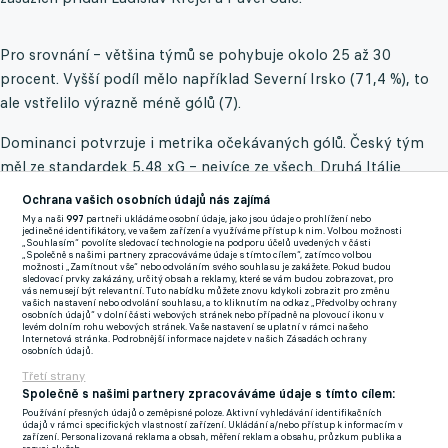
Pro srovnání – většina týmů se pohybuje okolo 25 až 30
procent. Vyšší podíl mělo například Severní Irsko (71,4 %), to
ale vstřelilo výrazně méně gólů (7).
Dominanci potvrzuje i metrika očekávaných gólů. Český tým
měl ze standardek 5,48 xG – nejvíce ze všech. Druhá Itálie
zaostala se 4,86 xG.
Ochrana vašich osobních údajů nás zajímá
My a naši
997
partneři ukládáme osobní údaje, jako jsou údaje o prohlížení nebo
Důvod je zřejmý. Český tým má mimořádně silný profil hráčů do
jedinečné identifikátory, ve vašem zařízení a využíváme přístup k nim. Volbou možnosti
„Souhlasím“ povolíte sledovací technologie na podporu účelů uvedených v části
vápna – od Schicka přes Tomáše Součka až po Krejčího. Právě
„Společně s našimi partnery zpracováváme údaje s tímto cílem“, zatímco volbou
možnosti „Zamítnout vše“ nebo odvoláním svého souhlasu je zakážete. Pokud budou
tito hráči dlouhodobě patří k nejnebezpečnějším ve vzduchu a v
sledovací prvky zakázány, určitý obsah a reklamy, které se vám budou zobrazovat, pro
vás nemusejí být relevantní. Tuto nabídku můžete znovu kdykoli zobrazit pro změnu
kombinaci s kvalitní exekucí centrů vytvářejí smrtící mix.
vašich nastavení nebo odvolání souhlasu, a to kliknutím na odkaz „Předvolby ochrany
osobních údajů“ v dolní části webových stránek nebo případně na plovoucí ikonu v
levém dolním rohu webových stránek. Vaše nastavení se uplatní v rámci našeho
Internetová stránka. Podrobnější informace najdete v našich Zásadách ochrany
V baráži to bylo vidět naplno. Češi si navíc aktivně chodili pro
osobních údajů.
standardky – proti Dánsku zahrávali sedm rohů oproti čtyřem
Třetí strany
soupeře a často si vynucovali tlak právě s cílem dostat míč na
Společně s našimi partnery zpracováváme údaje s tímto cílem:
kopačku exekutorů. "Standardky v dnešním fotbale hrají
Používání přesných údajů o zeměpisné poloze. Aktivní vyhledávání identifikačních
údajů v rámci specifických vlastností zařízení. Ukládání a/nebo přístup k informacím v
obrovskou roli. Jsou to momenty, které mění celé momentum
zařízení. Personalizovaná reklama a obsah, měření reklam a obsahu, průzkum publika a