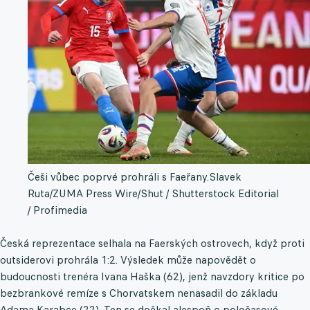
Češi vůbec poprvé prohráli s Faeřany.
Slavek
Ruta/ZUMA Press Wire/Shut / Shutterstock Editorial
/ Profimedia
Česká reprezentace selhala na Faerských ostrovech, když proti
outsiderovi prohrála 1:2. Výsledek může napovědět o
budoucnosti trenéra Ivana Haška (62), jenž navzdory kritice po
bezbrankové remíze s Chorvatskem nenasadil do základu
Adama Karabce (22). Ten se dočkal alespoň o poločasové