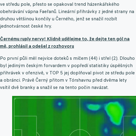
ve středu pole, přesto se opakoval trend házenkářského
obehrávání vápna Faeřanů. Lineární přihrávky z jedné strany na
druhou většinou končily u Černého, jenž se snažil rozbít
jednotvárnost české hry.
Černému ruply nervy! Klidně udělejme to, že dejte ten gól na
mě, prohlásil a odešel z rozhovoru
Po první půli měl nejvíce doteků s míčem (44) i střel (2). Dlouho
byl jediným českým forvardem v popředí statistiky úspěšných
přihrávek v ofenzivě, v TOP 5 jej doplňoval pivot ze středu pole
a obránci. Právě Černý přitom v Tórshavnu před dvěma lety
vsítil dvě branky a snažil se na tento počin navázat.