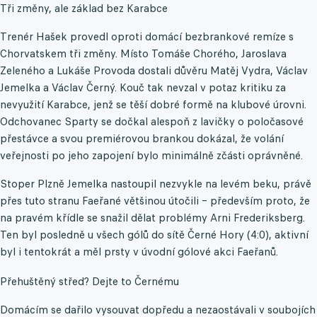
Tři změny, ale základ bez Karabce
Trenér Hašek provedl oproti domácí bezbrankové remíze s
Chorvatskem tři změny. Místo Tomáše Chorého, Jaroslava
Zeleného a Lukáše Provoda dostali důvěru Matěj Vydra, Václav
Jemelka a Václav Černý. Kouč tak nevzal v potaz kritiku za
nevyužití Karabce, jenž se těší dobré formě na klubové úrovni.
Odchovanec Sparty se dočkal alespoň z lavičky o poločasové
přestávce a svou premiérovou brankou dokázal, že volání
veřejnosti po jeho zapojení bylo minimálně zčásti oprávněné.
Stoper Plzně Jemelka nastoupil nezvykle na levém beku, právě
přes tuto stranu Faeřané většinou útočili – především proto, že
na pravém křídle se snažil dělat problémy Arni Frederiksberg.
Ten byl posledně u všech gólů do sítě Černé Hory (4:0), aktivní
byl i tentokrát a měl prsty v úvodní gólové akci Faeřanů.
Přehuštěný střed? Dejte to Černému
Domácím se dařilo vysouvat dopředu a nezaostávali v soubojích