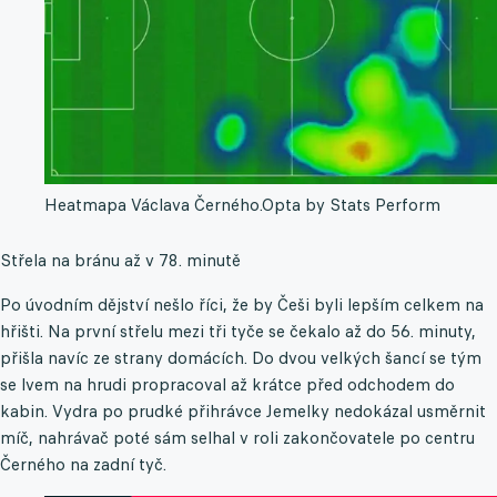
Heatmapa Václava Černého.
Opta by Stats Perform
Střela na bránu až v 78. minutě
Po úvodním dějství nešlo říci, že by Češi byli lepším celkem na
hřišti. Na první střelu mezi tři tyče se čekalo až do 56. minuty,
přišla navíc ze strany domácích. Do dvou velkých šancí se tým
se lvem na hrudi propracoval až krátce před odchodem do
kabin. Vydra po prudké přihrávce Jemelky nedokázal usměrnit
míč, nahrávač poté sám selhal v roli zakončovatele po centru
Černého na zadní tyč.