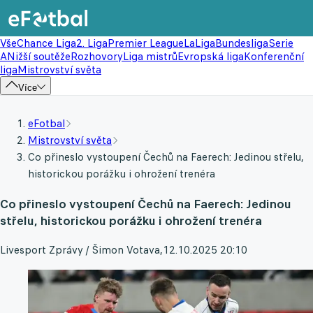
Vše
Chance Liga
2. Liga
Premier League
LaLiga
Bundesliga
Serie
A
Nižší soutěže
Rozhovory
Liga mistrů
Evropská liga
Konferenční
liga
Mistrovství světa
Více
eFotbal
Mistrovství světa
Co přineslo vystoupení Čechů na Faerech: Jedinou střelu,
historickou porážku i ohrožení trenéra
Co přineslo vystoupení Čechů na Faerech: Jedinou
střelu, historickou porážku i ohrožení trenéra
Livesport Zprávy / Šimon Votava
,
12.10.2025 20:10