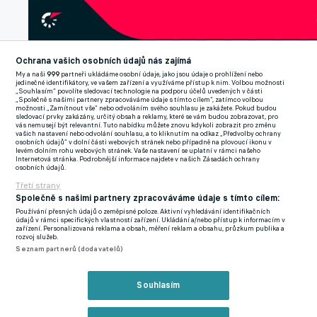
Ochrana vašich osobních údajů nás zajímá
My a naši
999
partneři ukládáme osobní údaje, jako jsou údaje o prohlížení nebo
jedinečné identifikátory, ve vašem zařízení a využíváme přístup k nim. Volbou možnosti
„Souhlasím“ povolíte sledovací technologie na podporu účelů uvedených v části
„Společně s našimi partnery zpracováváme údaje s tímto cílem“, zatímco volbou
možnosti „Zamítnout vše“ nebo odvoláním svého souhlasu je zakážete. Pokud budou
sledovací prvky zakázány, určitý obsah a reklamy, které se vám budou zobrazovat, pro
vás nemusejí být relevantní. Tuto nabídku můžete znovu kdykoli zobrazit pro změnu
vašich nastavení nebo odvolání souhlasu, a to kliknutím na odkaz „Předvolby ochrany
osobních údajů“ v dolní části webových stránek nebo případně na plovoucí ikonu v
levém dolním rohu webových stránek. Vaše nastavení se uplatní v rámci našeho
Internetová stránka. Podrobnější informace najdete v našich Zásadách ochrany
Zavřít rekl
osobních údajů.
Třetí strany
Společně s našimi partnery zpracováváme údaje s tímto cílem:
Používání přesných údajů o zeměpisné poloze. Aktivní vyhledávání identifikačních
údajů v rámci specifických vlastností zařízení. Ukládání a/nebo přístup k informacím v
zařízení. Personalizovaná reklama a obsah, měření reklam a obsahu, průzkum publika a
rozvoj služeb.
Seznam partnerů (dodavatelů)
Souhlasím
Reklama