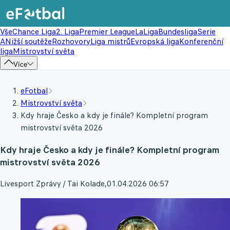
Vše
Chance Liga
2. Liga
Premier League
LaLiga
Bundesliga
Serie
A
Nižší soutěže
Rozhovory
Liga mistrů
Evropská liga
Konferenční
liga
Mistrovství světa
Více
eFotbal
Mistrovství světa
Kdy hraje Česko a kdy je finále? Kompletní program
mistrovství světa 2026
Kdy hraje Česko a kdy je finále? Kompletní program
mistrovství světa 2026
Livesport Zprávy / Tai Kolade
,
01.04.2026 06:57