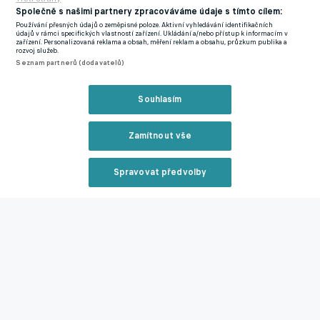
Společně s našimi partnery zpracováváme údaje s tímto cílem:
Skupina B:
Kanada – Katar (00:00, Vancouver, Kanada)
Používání přesných údajů o zeměpisné poloze. Aktivní vyhledávání identifikačních
údajů v rámci specifických vlastností zařízení. Ukládání a/nebo přístup k informacím v
zařízení. Personalizovaná reklama a obsah, měření reklam a obsahu, průzkum publika a
Skupina A:
Mexiko – Jižní Korea (03:00, Guadalajara, Mexiko)
rozvoj služeb.
Seznam partnerů (dodavatelů)
Skupina D:
USA – Austrálie (21:00, Seattle, USA)
Souhlasím
Sobota 20. června
Zamítnout vše
Skupina C:
Skotsko – Maroko (00:00, Foxborough – Boston,
USA)
Spravovat předvolby
Skupina C:
Brazílie – Haiti (03:00, Philadelphia, USA)
Reklama
Skupina D:
Turecko – Paraguay (06:00, Santa Clara – San
Francisco, USA)
Skupina F:
Nizozemsko – Švédsko (19:00, Houston, USA)
Zavřít rekl
Skupina E:
Německo – Pobřeží slonoviny (22:00, Toronto,
Kanada)