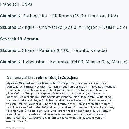
Francisco, USA)
Skupina K:
Portugalsko – DR Kongo (19:00, Houston, USA)
Skupina L:
Anglie – Chorvatsko (22:00, Arlington – Dallas, USA)
Čtvrtek 18. června
Skupina L:
Ghana – Panama (01:00, Toronto, Kanada)
Skupina K:
Uzbekistán – Kolumbie (04:00, Mexico City, Mexiko)
2. kolo skupinové fáze (18.–24. června)
Ochrana vašich osobních údajů nás zajímá
My a naši
999
partneři ukládáme osobní údaje, jako jsou údaje o prohlížení nebo
Čtvrtek 18. června
jedinečné identifikátory, ve vašem zařízení a využíváme přístup k nim. Volbou možnosti
„Souhlasím“ povolíte sledovací technologie na podporu účelů uvedených v části
„Společně s našimi partnery zpracováváme údaje s tímto cílem“, zatímco volbou
Skupina A:
Česko – Jihoafrická republika (18:00, Atlanta, USA)
možnosti „Zamítnout vše“ nebo odvoláním svého souhlasu je zakážete. Pokud budou
sledovací prvky zakázány, určitý obsah a reklamy, které se vám budou zobrazovat, pro
vás nemusejí být relevantní. Tuto nabídku můžete znovu kdykoli zobrazit pro změnu
vašich nastavení nebo odvolání souhlasu, a to kliknutím na odkaz „Předvolby ochrany
Skupina B:
Švýcarsko – Bosna a Hercegovina (21:00, Los
osobních údajů“ v dolní části webových stránek nebo případně na plovoucí ikonu v
levém dolním rohu webových stránek. Vaše nastavení se uplatní v rámci našeho
Angeles, USA)
Internetová stránka. Podrobnější informace najdete v našich Zásadách ochrany
osobních údajů.
Pátek 19. června
Třetí strany