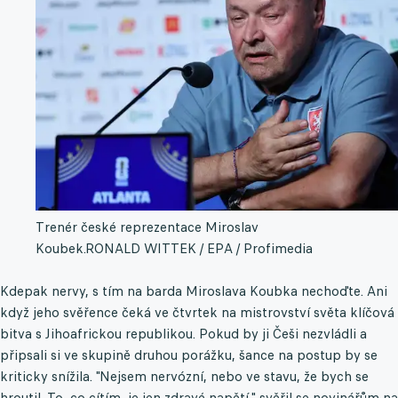
Trenér české reprezentace Miroslav
Koubek.
RONALD WITTEK / EPA / Profimedia
Kdepak nervy, s tím na barda Miroslava Koubka nechoďte. Ani
když jeho svěřence čeká ve čtvrtek na mistrovství světa klíčová
bitva s Jihoafrickou republikou. Pokud by ji Češi nezvládli a
připsali si ve skupině druhou porážku, šance na postup by se
kriticky snížila. "Nejsem nervózní, nebo ve stavu, že bych se
hroutil. To, co cítím, je jen zdravé napětí," svěřil se novinářům na