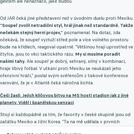
gestem ale nenaznačil, jaké budou.
Od JAR čeká jiné představení než v úvodním duelu proti Mexiku.
"Soupeř zvolil netradiční styl, hrál jinak než standardně. Takže
nečekám stejný herní projev,"
poznamenal. Na dotaz, zda
očekává, že soupeř vyztuží střed pole a více volného prostoru
bude na křídlech, reagoval opatrně. "Většinou hrají uprostřed ve
čtyřce, jsou to věci taktického rázu.
My si musíme poradit
našimi tahy.
Ale soupeř je dobrý, sehraný, silný v kombinaci,
hraje líbivý fotbal. V utkání proti Mexiku se neukázali jeho
ofenzivní hráči," poslal svým svěřencům z tiskové konference
varování, že je v Atlantě čeká náročná šichta.
Češi žasli. Jejich klíčovou bitvu na MS hostí stadion jak z jiné
planety. Viděl i španělskou senzaci
Stojí si každopádně za tím, že favority v české skupině jsou od
začátku Mexiko a Jižní Korea. "Ta na mě udělala v prvních
zápasech lepší dojem. Teď budou hrát ty týmy spolu a ukáže se,