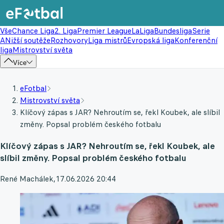
Vše
Chance Liga
2. Liga
Premier League
LaLiga
Bundesliga
Serie
A
Nižší soutěže
Rozhovory
Liga mistrů
Evropská liga
Konferenční
liga
Mistrovství světa
Více
eFotbal
Mistrovství světa
Klíčový zápas s JAR? Nehroutím se, řekl Koubek, ale slíbil
změny. Popsal problém českého fotbalu
Klíčový zápas s JAR? Nehroutím se, řekl Koubek, ale
slíbil změny. Popsal problém českého fotbalu
René Machálek
,
17.06.2026 20:44