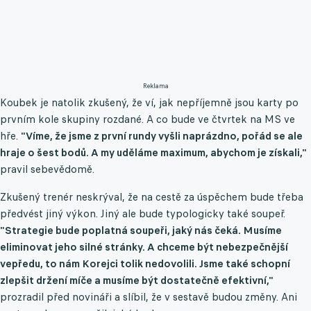
Reklama
Koubek je natolik zkušený, že ví, jak nepříjemně jsou karty po
prvním kole skupiny rozdané. A co bude ve čtvrtek na MS ve
hře.
"Víme, že jsme z první rundy vyšli naprázdno, pořád se ale
hraje o šest bodů. A my uděláme maximum, abychom je získali,"
pravil sebevědomě.
Zkušený trenér neskrýval, že na cestě za úspěchem bude třeba
předvést jiný výkon. Jiný ale bude typologicky také soupeř.
"Strategie bude poplatná soupeři, jaký nás čeká. Musíme
eliminovat jeho silné stránky. A chceme být nebezpečnější
vepředu, to nám Korejci tolik nedovolili. Jsme také schopní
zlepšit držení míče a musíme být dostatečně efektivní,"
prozradil před novináři a slíbil, že v sestavě budou změny. Ani