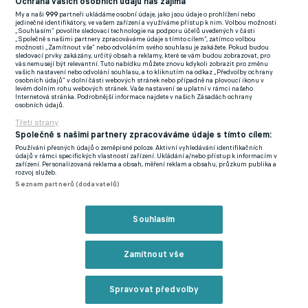
Ochrana vašich osobních údajů nás zajímá
kdo bude tahat za lepší konec provazu," dodal Koubek.
My a naši
999
partneři ukládáme osobní údaje, jako jsou údaje o prohlížení nebo
jedinečné identifikátory, ve vašem zařízení a využíváme přístup k nim. Volbou možnosti
Že bude mít zápas výkop v pravé poledne, v tom nevidí
„Souhlasím“ povolíte sledovací technologie na podporu účelů uvedených v části
„Společně s našimi partnery zpracováváme údaje s tímto cílem“, zatímco volbou
problém.
"Česká liga se taky hraje od jedné odpoledne, neměli
možnosti „Zamítnout vše“ nebo odvoláním svého souhlasu je zakážete. Pokud budou
sledovací prvky zakázány, určitý obsah a reklamy, které se vám budou zobrazovat, pro
bychom být rozhození. I tréninky kolem poledne končíme, v
vás nemusejí být relevantní. Tuto nabídku můžete znovu kdykoli zobrazit pro změnu
vašich nastavení nebo odvolání souhlasu, a to kliknutím na odkaz „Předvolby ochrany
tom čase se na hřišti pohybujeme,"
konstatoval s tím, že
osobních údajů“ v dolní části webových stránek nebo případně na plovoucí ikonu v
levém dolním rohu webových stránek. Vaše nastavení se uplatní v rámci našeho
pochopitelně bude lepší, že se zápas hraje v americké Atlantě a
Internetová stránka. Podrobnější informace najdete v našich Zásadách ochrany
osobních údajů.
ne v Mexiku ve vyšší nadmořské výšce.
"Jsme v nížině, ale český
Třetí strany
fotbal má dobře trénované hráče. V tomto směru jsme to
Společně s našimi partnery zpracováváme údaje s tímto cílem:
zvládli i ve vyšší nadmořské výšce, i když je pravda, že Jižní
Používání přesných údajů o zeměpisné poloze. Aktivní vyhledávání identifikačních
údajů v rámci specifických vlastností zařízení. Ukládání a/nebo přístup k informacím v
Korea působila dynamičtěji, ale to nebylo nadmořskou
zařízení. Personalizovaná reklama a obsah, měření reklam a obsahu, průzkum publika a
rozvoj služeb.
výškou."
Seznam partnerů (dodavatelů)
Koubek před klíčovou bitvou zdůraznil, že před výkopem hodně
Souhlasím
mluví s lídry týmu. "Apeluji na ně, aby do týmu přenášeli
motivační informace před zápasem, role lídrů je daná, máme
Zamítnout vše
jasnou hierarchii," doplnil s tím, že první zápasy mistrovství
světa ukazují, že rozšíření počtu účastníků šampionátu bylo
Spravovat předvolby
zajímavým tahem.