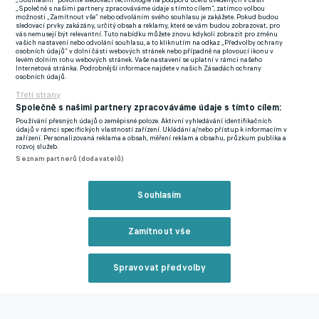
„Souhlasím“ povolíte sledovací technologie na podporu účelů uvedených v části
„Společně s našimi partnery zpracováváme údaje s tímto cílem“, zatímco volbou
srazem, protože jsem tu byl dřív. Vím, že tady bude. Uvidíme,
možnosti „Zamítnout vše“ nebo odvoláním svého souhlasu je zakážete. Pokud budou
sledovací prvky zakázány, určitý obsah a reklamy, které se vám budou zobrazovat, pro
komu bude fandit (smích)."
vás nemusejí být relevantní. Tuto nabídku můžete znovu kdykoli zobrazit pro změnu
vašich nastavení nebo odvolání souhlasu, a to kliknutím na odkaz „Předvolby ochrany
osobních údajů“ v dolní části webových stránek nebo případně na plovoucí ikonu v
levém dolním rohu webových stránek. Vaše nastavení se uplatní v rámci našeho
Vy jste dánskou mentalitu poznal ve Spartě, dokážete to nějak
Internetová stránka. Podrobnější informace najdete v našich Zásadách ochrany
osobních údajů.
porovnat s tou českou?
Třetí strany
"Nějaké pilíře dánského mužstva nebo celkovou charakteristiku
Společně s našimi partnery zpracováváme údaje s tímto cílem:
Používání přesných údajů o zeměpisné poloze. Aktivní vyhledávání identifikačních
jsme si řekli, informace jsme od realizačního týmu dostali.
údajů v rámci specifických vlastností zařízení. Ukládání a/nebo přístup k informacím v
zařízení. Personalizovaná reklama a obsah, měření reklam a obsahu, průzkum publika a
Nechci se ale pouštět do porovnávání. Myslím si, že kulturu
rozvoj služeb.
nejlépe poznáte, když v ní žijete, což není můj případ."
Seznam partnerů (dodavatelů)
Souhlasím
Co říkáte na eventuální skupinu na MS s Mexikem, Jihoafrickou
republikou a Jižní Koreou?
Zamítnout vše
"Pro nás je to velká příležitost. Jsme rádi, že jsme udělali ten
první krok a porazili Irsko. Zatím ale nad možnou skupinou
Spravovat předvolby
nepřemýšlíme, jelikož ještě musíme přejít přes Dánsko. Bavit se
Reklama
o tom můžeme teprve potom."