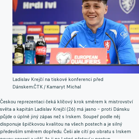
Ladislav Krejčí na tiskové konferenci před
Dánskem.
ČTK / Kamaryt Michal
Českou reprezentaci čeká klíčový krok směrem k mistrovství
světa a kapitán Ladislav Krejčí (26) má jasno – proti Dánsku
půjde o úplně jiný zápas než s Irskem. Soupeř podle něj
disponuje špičkovou kvalitou na všech postech a je silný
především směrem dopředu. Češi ale cítí po obratu s Irskem
novou energii a věří, že ji na Letné přetaví v postup.