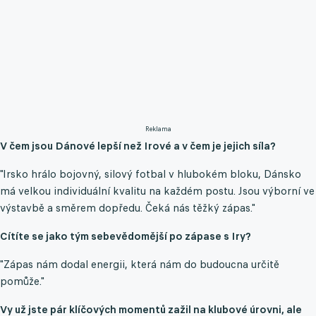
Reklama
V čem jsou Dánové lepší než Irové a v čem je jejich síla?
"Irsko hrálo bojovný, silový fotbal v hlubokém bloku, Dánsko
má velkou individuální kvalitu na každém postu. Jsou výborní ve
výstavbě a směrem dopředu. Čeká nás těžký zápas."
Cítíte se jako tým sebevědomější po zápase s Iry?
"Zápas nám dodal energii, která nám do budoucna určitě
pomůže."
Vy už jste pár klíčových momentů zažil na klubové úrovni, ale