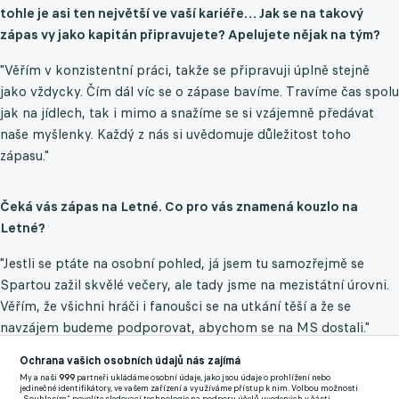
tohle je asi ten největší ve vaší kariéře… Jak se na takový
zápas vy jako kapitán připravujete? Apelujete nějak na tým?
"Věřím v konzistentní práci, takže se připravuji úplně stejně
jako vždycky. Čím dál víc se o zápase bavíme. Travíme čas spolu
jak na jídlech, tak i mimo a snažíme se si vzájemně předávat
naše myšlenky. Každý z nás si uvědomuje důležitost toho
zápasu."
Čeká vás zápas na Letné. Co pro vás znamená kouzlo na
Letné?
"Jestli se ptáte na osobní pohled, já jsem tu samozřejmě se
Spartou zažil skvělé večery, ale tady jsme na mezistátní úrovni.
Věřím, že všichni hráči i fanoušci se na utkání těší a že se
navzájem budeme podporovat, abychom se na MS dostali."
Ochrana vašich osobních údajů nás zajímá
Měl jste čas si napsat nebo zavolat s trenérem Priskem?
My a naši
999
partneři ukládáme osobní údaje, jako jsou údaje o prohlížení nebo
jedinečné identifikátory, ve vašem zařízení a využíváme přístup k nim. Volbou možnosti
"S trenérem Priskem jsem měl tu možnost pobavit se před