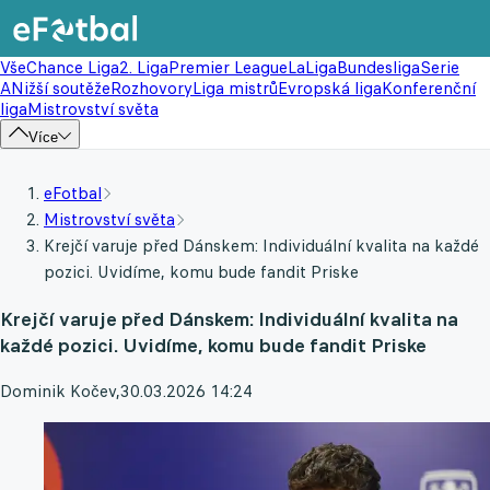
Vše
Chance Liga
2. Liga
Premier League
LaLiga
Bundesliga
Serie
A
Nižší soutěže
Rozhovory
Liga mistrů
Evropská liga
Konferenční
liga
Mistrovství světa
Více
eFotbal
Mistrovství světa
Krejčí varuje před Dánskem: Individuální kvalita na každé
pozici. Uvidíme, komu bude fandit Priske
Krejčí varuje před Dánskem: Individuální kvalita na
každé pozici. Uvidíme, komu bude fandit Priske
Dominik Kočev
,
30.03.2026 14:24