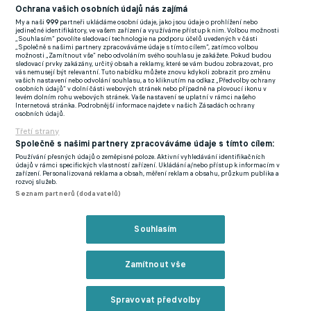
kterým ve všech třech sezonách opanoval německou ligu. Jeho
Ochrana vašich osobních údajů nás zajímá
návrat do BVB už tolik úspěšný nebyl, nicméně i tak Hummels
My a naši
999
partneři ukládáme osobní údaje, jako jsou údaje o prohlížení nebo
jedinečné identifikátory, ve vašem zařízení a využíváme přístup k nim. Volbou možnosti
rozšířil svou sbírku trofejí o pohár i superpohár, navíc si znovu
„Souhlasím“ povolíte sledovací technologie na podporu účelů uvedených v části
„Společně s našimi partnery zpracováváme údaje s tímto cílem“, zatímco volbou
zahrál finále milionářské soutěže.
možnosti „Zamítnout vše“ nebo odvoláním svého souhlasu je zakážete. Pokud budou
sledovací prvky zakázány, určitý obsah a reklamy, které se vám budou zobrazovat, pro
vás nemusejí být relevantní. Tuto nabídku můžete znovu kdykoli zobrazit pro změnu
Po loňském konci smlouvy v Borussii se poprvé vydal na
vašich nastavení nebo odvolání souhlasu, a to kliknutím na odkaz „Předvolby ochrany
osobních údajů“ v dolní části webových stránek nebo případně na plovoucí ikonu v
zahraniční angažmá, v Římě se ovšem velkými oslavami
levém dolním rohu webových stránek. Vaše nastavení se uplatní v rámci našeho
Internetová stránka. Podrobnější informace najdete v našich Zásadách ochrany
nerozloučí. Vlci i vinou jeho vyloučení v úvodu zápasu v Bilbau
osobních údajů.
(1:3) vypadli z Evropské ligy, nepokračují ani v italském poháru
Třetí strany
Společně s našimi partnery zpracováváme údaje s tímto cílem:
a v Serii A bojují o to, aby se vůbec dostali do mezinárodních
Používání přesných údajů o zeměpisné poloze. Aktivní vyhledávání identifikačních
soutěží.
údajů v rámci specifických vlastností zařízení. Ukládání a/nebo přístup k informacím v
zařízení. Personalizovaná reklama a obsah, měření reklam a obsahu, průzkum publika a
rozvoj služeb.
Tabulka Serie A
Seznam partnerů (dodavatelů)
Zmínky
Souhlasím
Mistrovství světa
Bundesliga
Serie A
Liga mistrů
Mats
Hummels
Dortmund
Bayern
AS Řím
Zamítnout vše
Spravovat předvolby
Související články