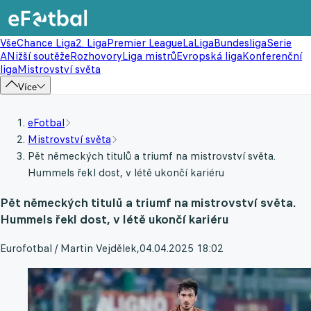
Vše
Chance Liga
2. Liga
Premier League
LaLiga
Bundesliga
Serie
A
Nižší soutěže
Rozhovory
Liga mistrů
Evropská liga
Konferenční
liga
Mistrovství světa
Více
eFotbal
Mistrovství světa
Pět německých titulů a triumf na mistrovství světa.
Hummels řekl dost, v létě ukončí kariéru
Pět německých titulů a triumf na mistrovství světa.
Hummels řekl dost, v létě ukončí kariéru
Eurofotbal / Martin Vejdělek
,
04.04.2025 18:02