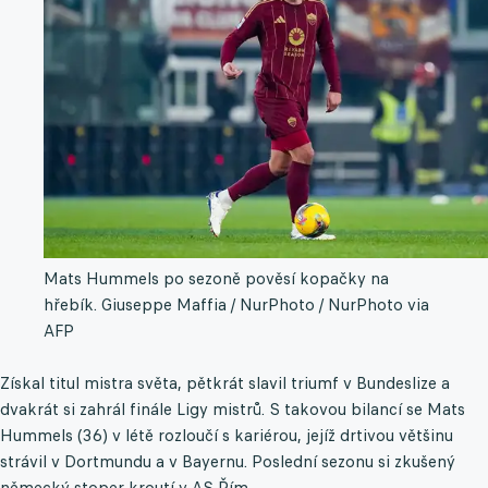
Mats Hummels po sezoně pověsí kopačky na
hřebík.
Giuseppe Maffia / NurPhoto / NurPhoto via
AFP
Získal titul mistra světa, pětkrát slavil triumf v Bundeslize a
dvakrát si zahrál finále Ligy mistrů. S takovou bilancí se Mats
Hummels (36) v létě rozloučí s kariérou, jejíž drtivou většinu
strávil v Dortmundu a v Bayernu. Poslední sezonu si zkušený
německý stoper kroutí v AS Řím.