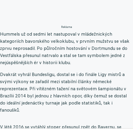
Reklama
Hummels už od sedmi let nastupoval v mládežnických
kategoriích bavorského velkoklubu, v prvním mužstvu se však
zprvu neprosadil. Po půlročním hostování v Dortmundu se do
Vestfálska přesunul natrvalo a stal se tam symbolem jedné z
nejúspěšnějších ér v historii klubu.
Dvakrát vyhrál Bundesligu, dostal se i do finále Ligy mistrů a
svými výkony se zařadil mezi stabilní články německé
reprezentace. Při vítězném tažení na světovém šampionátu v
Brazílii 2014 byl jednou z hlavních opor, díky čemuž se dostal
do ideální jedenáctky turnaje jak podle statistiků, tak i
fanoušků.
V létě 2016 se vytáhlý stoper přesunul zpět do Bayernu, se