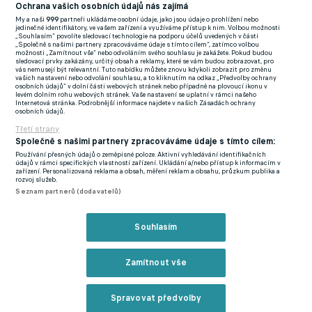
Český tým mimořádná bezpečnostní opatření chápe.
"Člověk
Ochrana vašich osobních údajů nás zajímá
takové věci jinak nezažije, asi právě jen na mundialu.
My a naši
999
partneři ukládáme osobní údaje, jako jsou údaje o prohlížení nebo
jedinečné identifikátory, ve vašem zařízení a využíváme přístup k nim. Volbou možnosti
Samozřejmě to chápu, zajištění bezpečnosti je na těchto
„Souhlasím“ povolíte sledovací technologie na podporu účelů uvedených v části
„Společně s našimi partnery zpracováváme údaje s tímto cílem“, zatímco volbou
akcích velké téma, v Americe se to bere s velkou vážností.
možnosti „Zamítnout vše“ nebo odvoláním svého souhlasu je zakážete. Pokud budou
sledovací prvky zakázány, určitý obsah a reklamy, které se vám budou zobrazovat, pro
Jsme 24 hodin denně pod kontrolou. Lidé z ochranky jsou
vás nemusejí být relevantní. Tuto nabídku můžete znovu kdykoli zobrazit pro změnu
vašich nastavení nebo odvolání souhlasu, a to kliknutím na odkaz „Předvolby ochrany
všude na hotelu, cítíme se bezpečně,"
uvedl Sadílek.
"Jsem
osobních údajů“ v dolní části webových stránek nebo případně na plovoucí ikonu v
levém dolním rohu webových stránek. Vaše nastavení se uplatní v rámci našeho
překvapený, že je to až takhle robustní, masivní. Ale nejsme
Internetová stránka. Podrobnější informace najdete v našich Zásadách ochrany
osobních údajů.
proti, v pořádku,"
podotkl na tiskové konferenci trenér Koubek.
Třetí strany
Společně s našimi partnery zpracováváme údaje s tímto cílem:
Kvůli jedovatým hadům museli změnit režim. Švýcaři zažívají na
Používání přesných údajů o zeměpisné poloze. Aktivní vyhledávání identifikačních
MS kuriózní situaci
údajů v rámci specifických vlastností zařízení. Ukládání a/nebo přístup k informacím v
zařízení. Personalizovaná reklama a obsah, měření reklam a obsahu, průzkum publika a
rozvoj služeb.
Zřejmě nejrizikovější bude pobyt v Mexiku, kde český celek
Seznam partnerů (dodavatelů)
odehraje dva ze tří zápasů ve skupině. V Guadalajaře v pátek ve
4:00 SELČ vstoupí do turnaje zápasem s Koreou, v Mexiku City
Souhlasím
se pak na závěr základní fáze utká s domácím výběrem.
Zamítnout vše
Celý tým prošel bezpečnostním školením.
"Říkali, že v Dallasu
třeba nemáme nastupovat do výtahu sami, když v něm někdo
Spravovat předvolby
bude. Abychom byli minimálně ve dvou. V Mexiku abychom prý