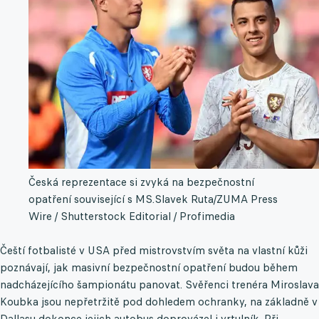
Česká reprezentace si zvyká na bezpečnostní
opatření související s MS.
Slavek Ruta/ZUMA Press
Wire / Shutterstock Editorial / Profimedia
Čeští fotbalisté v USA před mistrovstvím světa na vlastní kůži
poznávají, jak masivní bezpečnostní opatření budou během
nadcházejícího šampionátu panovat. Svěřenci trenéra Miroslava
Koubka jsou nepřetržitě pod dohledem ochranky, na základně v
Dallasu dokonce jejich autobus doprovázel i vrtulník. Při