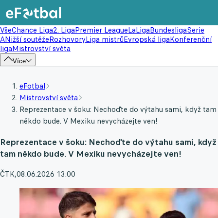
Vše
Chance Liga
2. Liga
Premier League
LaLiga
Bundesliga
Serie
A
Nižší soutěže
Rozhovory
Liga mistrů
Evropská liga
Konferenční
liga
Mistrovství světa
Více
eFotbal
Mistrovství světa
Reprezentace v šoku: Nechoďte do výtahu sami, když tam
někdo bude. V Mexiku nevycházejte ven!
Reprezentace v šoku: Nechoďte do výtahu sami, když
tam někdo bude. V Mexiku nevycházejte ven!
ČTK
,
08.06.2026 13:00