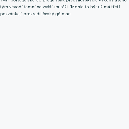
tým vévodí tamní nejvyšší soutěži. "Mohla to být už má třetí
pozvánka,“ prozradil český gólman.