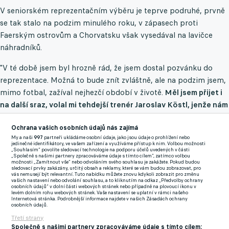
V seniorském reprezentačním výběru je teprve podruhé, prvně
se tak stalo na podzim minulého roku, v zápasech proti
Faerským ostrovům a Chorvatsku však vysedával na lavičce
náhradníků.
"V té době jsem byl hrozně rád, že jsem dostal pozvánku do
reprezentace. Možná to bude znít zvláštně, ale na podzim jsem,
mimo fotbal, zažíval nejhezčí období v životě.
Měl jsem přijet i
na další sraz, volal mi tehdejší trenér Jaroslav Köstl, jenže nám
se v tu dobu zrovna měla narodit holčička. Proto jsem pak
Ochrana vašich osobních údajů nás zajímá
chyběl,“
přiznal brankář působící v portugalské nejvyšší soutěži.
My a naši
997
partneři ukládáme osobní údaje, jako jsou údaje o prohlížení nebo
jedinečné identifikátory, ve vašem zařízení a využíváme přístup k nim. Volbou možnosti
Krejčí byl od první chvíle jasným kandidátem, přiznal Koubek:
„Souhlasím“ povolíte sledovací technologie na podporu účelů uvedených v části
„Společně s našimi partnery zpracováváme údaje s tímto cílem“, zatímco volbou
Iry vnímá jako největší zápas kariéry
možnosti „Zamítnout vše“ nebo odvoláním svého souhlasu je zakážete. Pokud budou
sledovací prvky zakázány, určitý obsah a reklamy, které se vám budou zobrazovat, pro
vás nemusejí být relevantní. Tuto nabídku můžete znovu kdykoli zobrazit pro změnu
vašich nastavení nebo odvolání souhlasu, a to kliknutím na odkaz „Předvolby ochrany
S příchodem nového trenéra se nabízela otázka, zda nynější
osobních údajů“ v dolní části webových stránek nebo případně na plovoucí ikonu v
levém dolním rohu webových stránek. Vaše nastavení se uplatní v rámci našeho
kouč nevsadí na jiné tváře. Díky dobrým výkonům na klubové
Internetová stránka. Podrobnější informace najdete v našich Zásadách ochrany
osobních údajů.
úrovni se tak nestalo.
"Říkal jsem si, že musím být vidět, být
Třetí strany
dobrý, abych dostal znovu šanci. Povedlo se. Naštěstí, jsem za
Společně s našimi partnery zpracováváme údaje s tímto cílem: