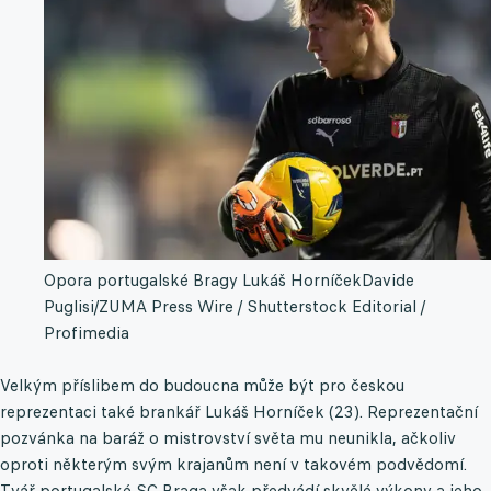
Opora portugalské Bragy Lukáš Horníček
Davide
Puglisi/ZUMA Press Wire / Shutterstock Editorial /
Profimedia
Velkým příslibem do budoucna může být pro českou
reprezentaci také brankář Lukáš Horníček (23). Reprezentační
pozvánka na baráž o mistrovství světa mu neunikla, ačkoliv
oproti některým svým krajanům není v takovém podvědomí.
Tvář portugalské SC Braga však předvádí skvělé výkony a jeho