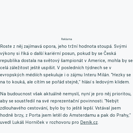
Reklama
Roste z něj zajímavá opora, jeho tržní hodnota stoupá. Svými
výkony si říká o další kariérní posun, pokud by se Česká
republika dostala na světový šampionát v Americe, mohla by se
celá záležitost ještě uspíšit. V posledních týdnech se v
evropských médiích spekuluje i o zájmu Interu Milán. "Hezky se
na to kouká, ale cítím se pořád stejně,“ hlásí s ledovým klidem.
Na budoucnost však aktuálně nemyslí, nyní je pro něj prioritou,
aby se soustředil na své reprezentační povinnosti. "Nebýt
zdlouhavého cestování, bylo by to ještě lepší. Vstával jsem
hodně brzy, z Porta jsem letěl do Amsterdamu a pak do Prahy,“
uvedl Lukáš Horníček v rozhovoru pro
Deník.cz
.