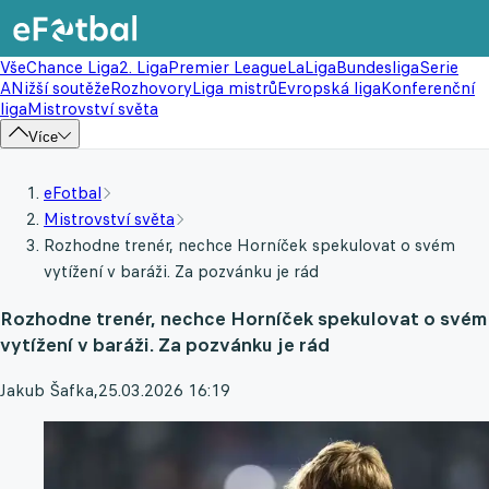
Vše
Chance Liga
2. Liga
Premier League
LaLiga
Bundesliga
Serie
A
Nižší soutěže
Rozhovory
Liga mistrů
Evropská liga
Konferenční
liga
Mistrovství světa
Více
eFotbal
Mistrovství světa
Rozhodne trenér, nechce Horníček spekulovat o svém
vytížení v baráži. Za pozvánku je rád
Rozhodne trenér, nechce Horníček spekulovat o svém
vytížení v baráži. Za pozvánku je rád
Jakub Šafka
,
25.03.2026 16:19