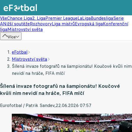
Vše
Chance Liga
2. Liga
Premier League
LaLiga
Bundesliga
Serie
A
Nižší soutěže
Rozhovory
Liga mistrů
Evropská liga
Konferenční
liga
Mistrovství světa
Více
eFotbal
Mistrovství světa
Šílená invaze fotografů na šampionátu! Koučové kvůli nim
nevidí na hráče, FIFA mlčí
Šílená invaze fotografů na šampionátu! Koučové
kvůli nim nevidí na hráče, FIFA mlčí
Eurofotbal / Patrik Sandev
,
22.06.2026 07:57