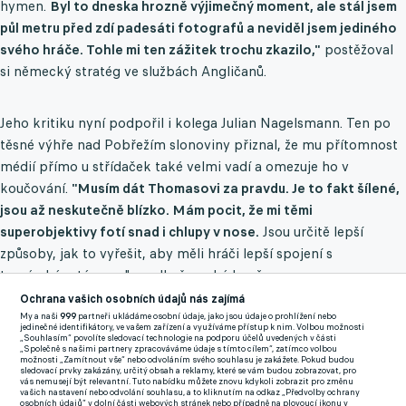
hymen.
Byl to dneska hrozně výjimečný moment, ale stál jsem
půl metru před zdí padesáti fotografů a neviděl jsem jediného
svého hráče. Tohle mi ten zážitek trochu zkazilo,"
postěžoval
si německý stratég ve službách Angličanů.
Jeho kritiku nyní podpořil i kolega Julian Nagelsmann. Ten po
těsné výhře nad Pobřežím slonoviny přiznal, že mu přítomnost
médií přímo u střídaček také velmi vadí a omezuje ho v
koučování.
"Musím dát Thomasovi za pravdu. Je to fakt šílené,
jsou až neskutečně blízko. Mám pocit, že mi těmi
superobjektivy fotí snad i chlupy v nose.
Jsou určitě lepší
způsoby, jak to vyřešit, aby měli hráči lepší spojení s
trenérským týmem," uvedl německý kouč.
Ochrana vašich osobních údajů nás zajímá
FIFA sice po úvodní stížnosti reagovala informací, že by
My a naši
999
partneři ukládáme osobní údaje, jako jsou údaje o prohlížení nebo
jedinečné identifikátory, ve vašem zařízení a využíváme přístup k nim. Volbou možnosti
fotografové měli být přesunuti blíže ke středové čáře, aby
„Souhlasím“ povolíte sledovací technologie na podporu účelů uvedených v části
„Společně s našimi partnery zpracováváme údaje s tímto cílem“, zatímco volbou
trenérům uvolnili výhled, ale sliby zatím evidentně zůstaly jen na
možnosti „Zamítnout vše“ nebo odvoláním svého souhlasu je zakážete. Pokud budou
sledovací prvky zakázány, určitý obsah a reklamy, které se vám budou zobrazovat, pro
papíře. V sobotu v Torontu, kde Nagelsmannův tým odehrál své
vás nemusejí být relevantní. Tuto nabídku můžete znovu kdykoli zobrazit pro změnu
vašich nastavení nebo odvolání souhlasu, a to kliknutím na odkaz „Předvolby ochrany
druhé utkání, zkrátka zůstalo vše při starém.
osobních údajů“ v dolní části webových stránek nebo případně na plovoucí ikonu v