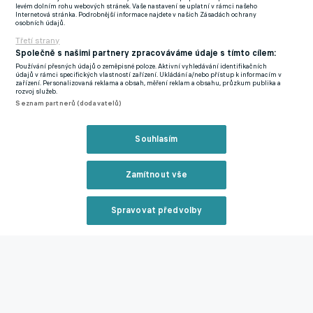
levém dolním rohu webových stránek. Vaše nastavení se uplatní v rámci našeho
Internetová stránka. Podrobnější informace najdete v našich Zásadách ochrany
osobních údajů.
Komplikace s organizací mediálních skupin se v dějišti
Třetí strany
šampionátu netýkaly pouze Tuchela a Nagelsmanna. S
Společně s našimi partnery zpracováváme údaje s tímto cílem:
narušováním osobního prostoru ze strany televizních štábů se
Používání přesných údajů o zeměpisné poloze. Aktivní vyhledávání identifikačních
údajů v rámci specifických vlastností zařízení. Ukládání a/nebo přístup k informacím v
musel těsně před startem utkání s Jihoafrickou republikou
zařízení. Personalizovaná reklama a obsah, měření reklam a obsahu, průzkum publika a
rozvoj služeb.
potýkat také český trenér Miroslav Koubek.
Seznam partnerů (dodavatelů)
Jeden z přítomných kameramanů se totiž pokoušel snímat jeho
Souhlasím
bezprostřední emoce a výrazy tváře z takové blízkosti, že
zkušený kouč musel rázně, ale profesionálně zasáhnout, aby
Zamítnout vše
ochránil soukromí na vlastní střídačce.
Advocaat po historickém bodu Curacaa: Bojovali jako lvi, lidé na
Spravovat předvolby
ostrově si úspěch zaslouží!
Reklama
Zmínky
Mistrovství světa
Thomas Tuchel
Julian Nagelsmann
Miroslav
Koubek
Zavřít rekl