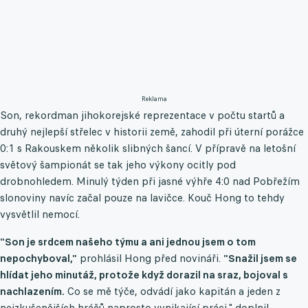
Reklama
Son, rekordman jihokorejské reprezentace v počtu startů a
druhý nejlepší střelec v historii země, zahodil při úterní porážce
0:1 s Rakouskem několik slibných šancí. V přípravě na letošní
světový šampionát se tak jeho výkony ocitly pod
drobnohledem. Minulý týden při jasné výhře 4:0 nad Pobřežím
slonoviny navíc začal pouze na lavičce. Kouč Hong to tehdy
vysvětlil nemocí.
"Son je srdcem našeho týmu a ani jednou jsem o tom
nepochyboval,"
prohlásil Hong před novináři.
"Snažil jsem se
hlídat jeho minutáž, protože když dorazil na sraz, bojoval s
nachlazením.
Co se mě týče, odvádí jako kapitán a jeden z
nejzkušenějších hráčů naprosto vynikající práci," doplnil.