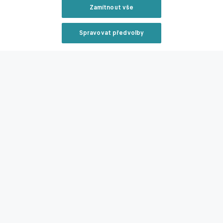
Zamítnout vše
Zmínky
Spravovat předvolby
Mistrovství světa
Heung-Min Son
Myung-Bo Hong
Jižní Korea
Los
Angeles FC
Reklama
Související články
Zavřít rekl
Od Panenky po Sadílka. Češi jsou v penaltách
specialisté, ještě nikdy v nich neprohráli
Reklama
02.04.2026 17:20