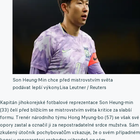
Son Heung-Min chce před mistrovstvím světa
podávat lepší výkony.
Lisa Leutner / Reuters
Kapitán jihokorejské fotbalové reprezentace Son Heung-min
(33) čelí před blížícím se mistrovstvím světa kritice za slabší
formu. Trenér národního týmu Hong Myung-bo (57) se však své
opory zastal a označil ji za nepostradatelné srdce mužstva. Sám
zkušený útočník pochybovačům vzkazuje, že o svém případném
konci v reprezentaci rozhodne výhradně on sám.