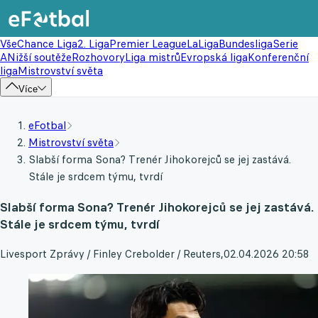
Vše
Chance Liga
2. Liga
Premier League
LaLiga
Bundesliga
Serie
A
Nižší soutěže
Rozhovory
Liga mistrů
Evropská liga
Konferenční
liga
Mistrovství světa
Více
eFotbal
Mistrovství světa
Slabší forma Sona? Trenér Jihokorejců se jej zastává.
Stále je srdcem týmu, tvrdí
Slabší forma Sona? Trenér Jihokorejců se jej zastává.
Stále je srdcem týmu, tvrdí
Livesport Zprávy / Finley Crebolder / Reuters
,
02.04.2026 20:58