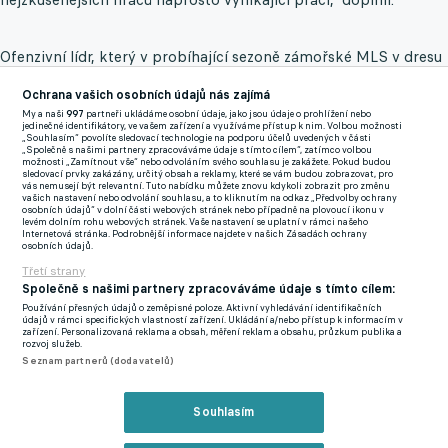
Ofenzivní lídr, který v probíhající sezoně zámořské MLS v dresu
Los Angeles FC na přesný zásah stále čeká, se ohradil proti
Ochrana vašich osobních údajů nás zajímá
narážkám na pokles formy.
"Až nastane čas, abych národní
My a naši
997
partneři ukládáme osobní údaje, jako jsou údaje o prohlížení nebo
tým opustil, udělám to sám od sebe. Pokud už nebudu schopen
jedinečné identifikátory, ve vašem zařízení a využíváme přístup k nim. Volbou možnosti
„Souhlasím“ povolíte sledovací technologie na podporu účelů uvedených v části
hrát na vysoké úrovni, pak bych v reprezentaci být neměl,"
řekl.
„Společně s našimi partnery zpracováváme údaje s tímto cílem“, zatímco volbou
možnosti „Zamítnout vše“ nebo odvoláním svého souhlasu je zakážete. Pokud budou
sledovací prvky zakázány, určitý obsah a reklamy, které se vám budou zobrazovat, pro
vás nemusejí být relevantní. Tuto nabídku můžete znovu kdykoli zobrazit pro změnu
"Nyní se musím vrátit do klubu a pokusit se podávat lepší
vašich nastavení nebo odvolání souhlasu, a to kliknutím na odkaz „Předvolby ochrany
osobních údajů“ v dolní části webových stránek nebo případně na plovoucí ikonu v
výkony.
Je zklamáním, že se mluví o mém úpadku pokaždé,
levém dolním rohu webových stránek. Vaše nastavení se uplatní v rámci našeho
Internetová stránka. Podrobnější informace najdete v našich Zásadách ochrany
když mám zrovna střelecký půst. Vím, že jsou na mě kladena
osobních údajů.
velká očekávání, protože jsem v uplynulých letech dal spoustu
Třetí strany
gólů. Vždycky dělám maximum a fyzicky se cítím dobře," dodal.
Společně s našimi partnery zpracováváme údaje s tímto cílem:
Používání přesných údajů o zeměpisné poloze. Aktivní vyhledávání identifikačních
údajů v rámci specifických vlastností zařízení. Ukládání a/nebo přístup k informacím v
Jižní Korea se na mistrovství světa, které se koná od 11. června
zařízení. Personalizovaná reklama a obsah, měření reklam a obsahu, průzkum publika a
rozvoj služeb.
do 19. července, utká ve skupině A s jedním z pořadatelů
Seznam partnerů (dodavatelů)
Mexikem, Jihoafrickou republikou a Českem.
Souhlasím
Od Panenky po Sadílka. Češi jsou v penaltách specialisté,
ještě nikdy v nich neprohráli