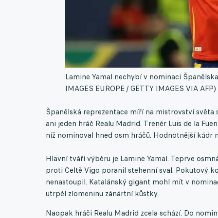
Lamine Yamal nechybí v nominaci Španělska 
IMAGES EUROPE / GETTY IMAGES VIA AFP)
Španělská reprezentace míří na mistrovství světa
ani jeden hráč Realu Madrid. Trenér Luis de la Fue
níž nominoval hned osm hráčů. Hodnotnější kádr n
Hlavní tváří výběru je Lamine Yamal. Teprve osmnác
proti Celtě Vigo poranil stehenní sval. Pokutový k
nenastoupil. Katalánský gigant mohl mít v nomina
utrpěl zlomeninu zánártní kůstky.
Naopak hráči Realu Madrid zcela schází. Do nomina