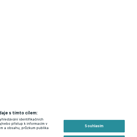
aje s tímto cílem:
yhledávání identifikačních
a/nebo přístup k informacím v
Souhlasím
lam a obsahu, průzkum publika