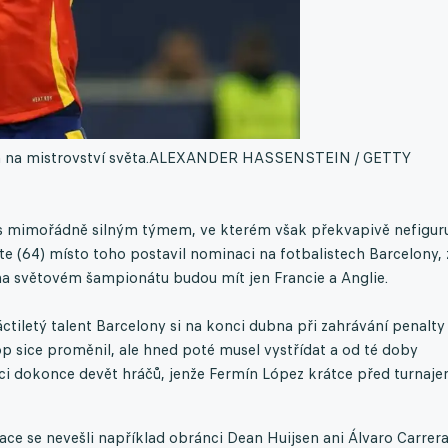
na mistrovství světa.
ALEXANDER HASSENSTEIN / GETTY
 s mimořádně silným týmem, ve kterém však překvapivě nefigur
nte (64) místo toho postavil nominaci na fotbalistech Barcelony, 
a světovém šampionátu budou mít jen Francie a Anglie.
tiletý talent Barcelony si na konci dubna při zahrávání penalty
op sice proměnil, ale hned poté musel vystřídat a od té doby
ci dokonce devět hráčů, jenže Fermín López krátce před turnaj
ce se nevešli například obránci Dean Huijsen ani Álvaro Carrera