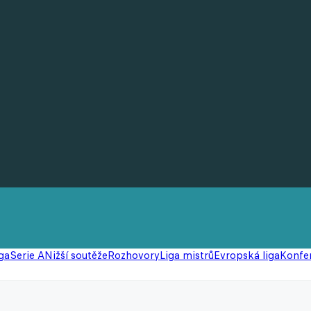
ga
Serie A
Nižší soutěže
Rozhovory
Liga mistrů
Evropská liga
Konfer