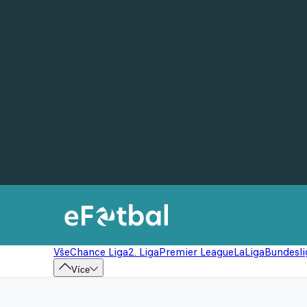
Vše
Chance Liga
2. Liga
Premier League
LaLiga
Bundesli
Více