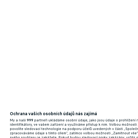
Hraje jako třicátník, ale ještě mu nebylo
23.05.2026 10:11
Ochrana vašich osobních údajů nás zajímá
My a naši
999
partneři ukládáme osobní údaje, jako jsou údaje o prohlížení
identifikátory, ve vašem zařízení a využíváme přístup k nim. Volbou možnosti
povolíte sledovací technologie na podporu účelů uvedených v části „Společn
Nový Haaland je na světě! Syn slavného ka
zpracováváme údaje s tímto cílem“, zatímco volbou možnosti „Zamítnout vše
svého souhlasu je zakážete. Pokud budou sledovací prvky zakázány, určitý 