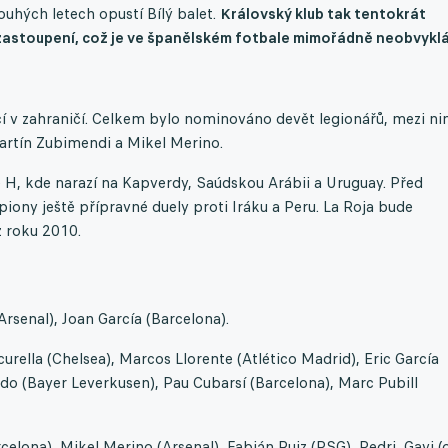
ouhých letech opustí Bílý balet.
Královský klub tak tentokrát
 zastoupení, což je ve španělském fotbale mimořádně neobvykl
í v zahraničí. Celkem bylo nominováno devět legionářů, mezi nim
Martín Zubimendi a Mikel Merino.
 H, kde narazí na Kapverdy, Saúdskou Arábii a Uruguay. Před
ony ještě přípravné duely proti Iráku a Peru. La Roja bude
 z roku 2010.
rsenal), Joan García (Barcelona).
rella (Chelsea), Marcos Llorente (Atlético Madrid), Eric García
do (Bayer Leverkusen), Pau Cubarsí (Barcelona), Marc Pubill
elona), Mikel Merino (Arsenal), Fabián Ruiz (PSG), Pedri, Gavi (