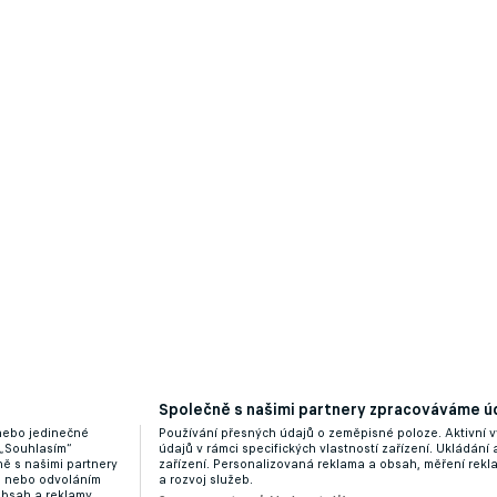
 osmnáct! Na MS se cpe nevídaný sparťanský úkaz
Společně s našimi partnery zpracováváme úd
 nebo jedinečné
Používání přesných údajů o zeměpisné poloze. Aktivní v
 „Souhlasím“
údajů v rámci specifických vlastností zařízení. Ukládání 
ě s našimi partnery
zařízení. Personalizovaná reklama a obsah, měření rek
nonýra zničil City a láme rekordy Premier League
“ nebo odvoláním
a rozvoj služeb.
obsah a reklamy,