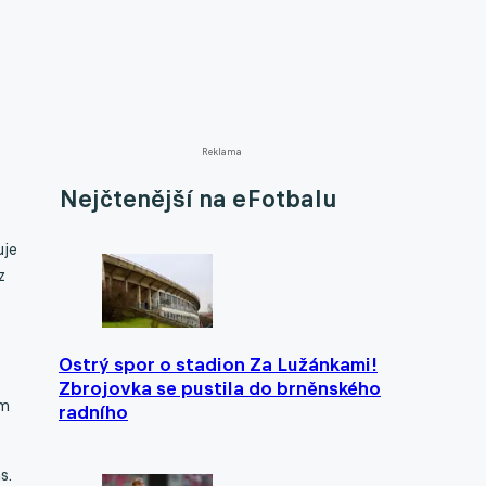
Reklama
Nejčtenější na eFotbalu
uje
z
Ostrý spor o stadion Za Lužánkami!
Zbrojovka se pustila do brněnského
em
radního
s.