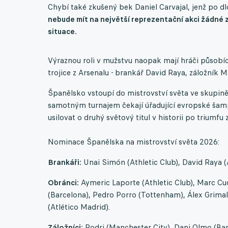
Chybí také zkušený bek Daniel Carvajal, jenž po dl
nebude mít na největší reprezentační akci žádné
situace.
Výraznou roli v mužstvu naopak mají hráči působíc
trojice z Arsenalu - brankář David Raya, záložník 
Španělsko vstoupí do mistrovství světa ve skupině
samotným turnajem čekají úřadující evropské šampi
usilovat o druhý světový titul v historii po triumfu
Nominace Španělska na mistrovství světa 2026:
Brankáři:
Unai Simón (Athletic Club), David Raya (A
Obránci:
Aymeric Laporte (Athletic Club), Marc Cucu
(Barcelona), Pedro Porro (Tottenham), Álex Grimal
(Atlético Madrid).
Záložníci:
Rodri (Manchester City), Dani Olmo (Barc