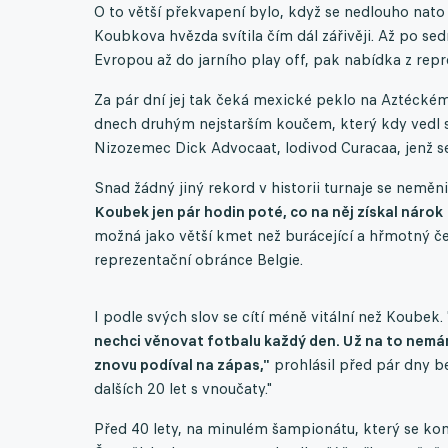
O to větší překvapení bylo, když se nedlouho nato u
Koubkova hvězda svítila čím dál zářivěji. Až po se
Evropou až do jarního play off, pak nabídka z rep
Za pár dní jej tak čeká mexické peklo na Aztéckém s
dnech druhým nejstarším koučem, který kdy vedl sv
Nizozemec Dick Advocaat, lodivod Curacaa, jenž se n
Snad žádný jiný rekord v historii turnaje se neměn
Koubek jen pár hodin poté, co na něj získal nárok 
možná jako větší kmet než burácející a hřmotný č
reprezentační obránce Belgie.
I podle svých slov se cítí méně vitální než Koubek
nechci věnovat fotbalu každý den. Už na to nemám
znovu podíval na zápas,"
prohlásil před pár dny be
dalších 20 let s vnoučaty."
Před 40 lety, na minulém šampionátu, který se kona