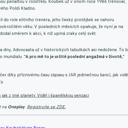
ou penaltou v rozstřelu. Koubek už v onom roce 1986 trénoval,
ového Poldi Kladno.
 do role elitního trenéra, jeho český protějšek se nahoru
pokročilém věku. V posledních měsících opakuje, že nyní je na
 dodal směrem k akci, k níž upíná zraky celý svět.
 dny, Advocaata už v historických tabulkách asi nedožene. To 
ho mundialu.
"A pro mě to je určitě poslední angažmá v životě,"
čer díky příznivému času zápasu s JAR jedinečnou šancí, jak vidě
y.
 jak z jiné planety. Viděl i španělskou senzaci
t na
Oneplay
.
Registrujte se ZDE.
lav Koubek
Hugo Broos