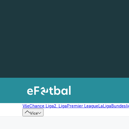
Vše
Chance Liga
2. Liga
Premier League
LaLiga
Bundesli
Více