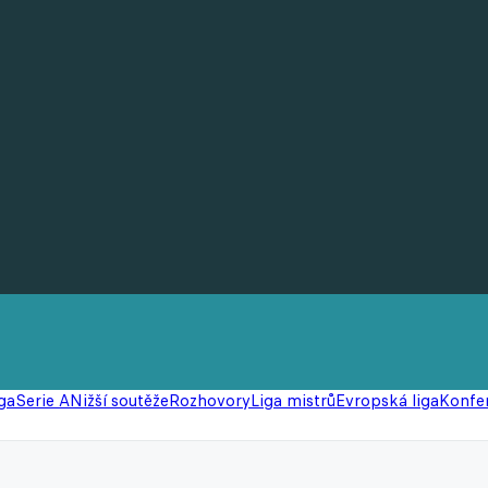
ga
Serie A
Nižší soutěže
Rozhovory
Liga mistrů
Evropská liga
Konfer