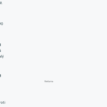
ě.
90
l
á
alý
ž
Reklama
roti