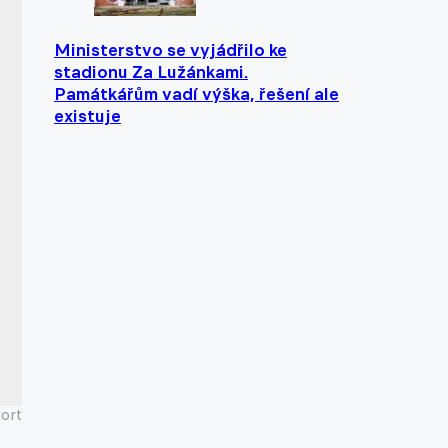
Ministerstvo se vyjádřilo ke
stadionu Za Lužánkami.
Památkářům vadí výška, řešení ale
existuje
ort