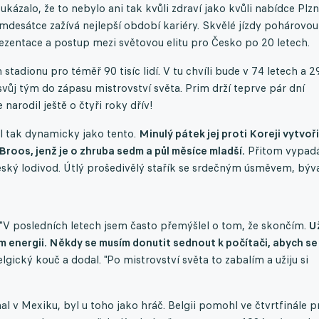
kázalo, že to nebylo ani tak kvůli zdraví jako kvůli nabídce Plzn
dmdesátce zažívá nejlepší období kariéry. Skvělé jízdy pohárovou
rezentace a postup mezi světovou elitu pro Česko po 20 letech.
tadionu pro téměř 90 tisíc lidí. V tu chvíli bude v 74 letech a 2
ůj tým do zápasu mistrovství světa. Prim drží teprve pár dní
arodil ještě o čtyři roky dřív!
il tak dynamicky jako tento.
Minulý pátek
jej proti Koreji vytvoři
Broos, jenž je o zhruba sedm a půl měsíce mladší.
Přitom vypad
eský lodivod. Útlý prošedivělý stařík se srdečným úsměvem, býv
. "V posledních letech jsem často přemýšlel o tom, že skončím.
U
 energii. Někdy se musím donutit sednout k počítači, abych se
lgický kouč a dodal. "Po mistrovství světa to zabalím a užiju si
l v Mexiku, byl u toho jako hráč. Belgii pomohl ve čtvrtfinále p