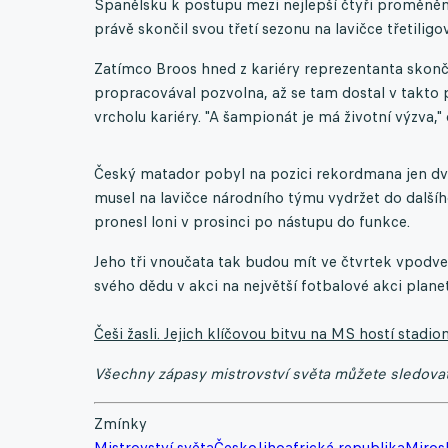
Španělsku k postupu mezi nejlepší čtyři proměněn
právě skončil svou třetí sezonu na lavičce třetilig
Zatímco Broos hned z kariéry reprezentanta skončil
propracovával pozvolna, až se tam dostal v takto 
vrcholu kariéry. "A šampionát je má životní výzva,"
Český matador pobyl na pozici rekordmana jen dva
musel na lavičce národního týmu vydržet do další
pronesl loni v prosinci po nástupu do funkce.
Jeho tři vnoučata tak budou mít ve čtvrtek vpodve
svého dědu v akci na největší fotbalové akci planet
Češi žasli. Jejich klíčovou bitvu na MS hostí stadion
Všechny zápasy mistrovství světa můžete sledova
Zmínky
Mistrovství světa
Česko
Jihoafrická republika
Miros