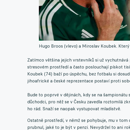
Hugo Broos (vlevo) a Miroslav Koubek. Který
Zatímco většina jejich vrstevníků si už vychutnává
stresovém prostředí a často poslouchají pískot tis
Koubek (74) baží po úspěchu, bez fotbalu si dosud 
jihoafrické a české reprezentace postaví proti sobě
Bude to poprvé v dějinách, kdy se na šampionátu st
důchodci, pro něž se v Česku zavedla roztomilá 
ho rád. Snaží se naopak vystupovat mladistvě.
Ostatně prostředí, v němž se pohybuje, mu v tom do
prubnul, jaké to je být v penzi. Nevydržel to ani ro