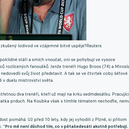
 zkušený lodivod ve vzájemné bitvě uspěje?
Reuters
 poklidné stáří a smích vnoučat, oni se pohybují ve vysoce
íců rozlícených fanoušků. Jenže trenéři Hugo Broos (74) a Mirosl
nedovedli svůj život představit. A tak se ve čtvrtek coby šéfové
 v duelu mistrovství světa.
řetnou dva trenéři, kteří už mají na krku sedmdesátku. Pracujíc
zkratka prduch. Na Koubka však s tímhle tématem nechoďte, nem
st pomáhá. Už před 10 lety, kdy jej vyhodili z Plzně, si přitom
k.
"Pro mě není důchod tím, co v pětašedesáti akutně potřebuji.