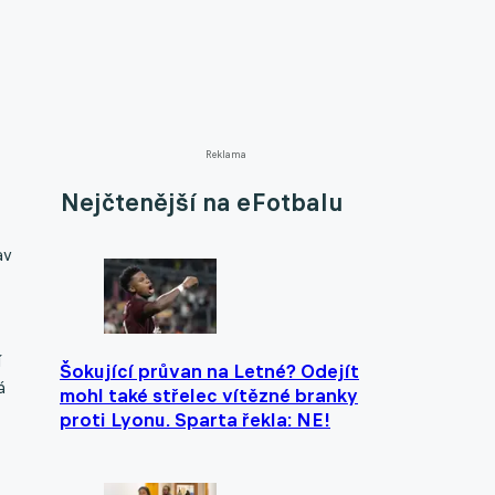
Reklama
Nejčtenější na eFotbalu
av
í
Šokující průvan na Letné? Odejít
á
mohl také střelec vítězné branky
proti Lyonu. Sparta řekla: NE!