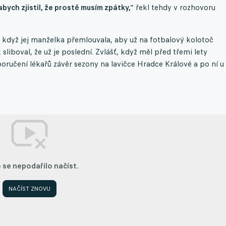
abych zjistil, že prostě musím zpátky,"
řekl tehdy v rozhovoru
i když jej manželka přemlouvala, aby už na fotbalový kolotoč
 sliboval, že už je poslední. Zvlášť, když měl před třemi lety
oručení lékařů závěr sezony na lavičce Hradce Králové a po ní u
 se nepodařilo načíst.
NAČÍST ZNOVU