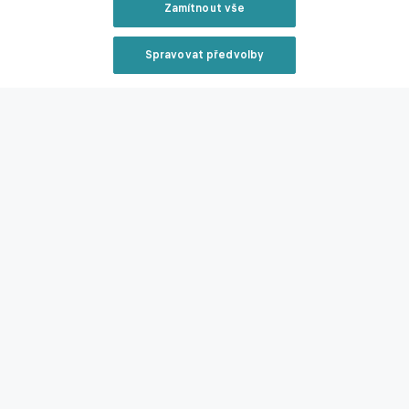
Zamítnout vše
Spravovat předvolby
Reklama
Zavřít rekl
Reklama