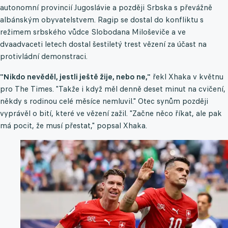
autonomní provincií Jugoslávie a později Srbska s převážně
albánským obyvatelstvem. Ragip se dostal do konfliktu s
režimem srbského vůdce Slobodana Miloševiče a ve
dvaadvaceti letech dostal šestiletý trest vězení za účast na
protivládní demonstraci.
"Nikdo nevěděl, jestli ještě žije, nebo ne,"
řekl Xhaka v květnu
pro The Times. "Takže i když měl denně deset minut na cvičení,
někdy s rodinou celé měsíce nemluvil." Otec synům později
vyprávěl o bití, které ve vězení zažil. "Začne něco říkat, ale pak
má pocit, že musí přestat," popsal Xhaka.