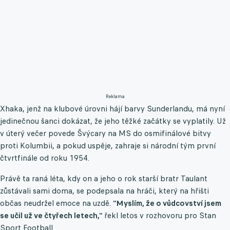
Reklama
Xhaka, jenž na klubové úrovni hájí barvy Sunderlandu, má nyní
jedinečnou šanci dokázat, že jeho těžké začátky se vyplatily. Už
v úterý večer povede Švýcary na MS do osmifinálové bitvy
proti Kolumbii, a pokud uspěje, zahraje si národní tým první
čtvrtfinále od roku 1954.
Právě ta raná léta, kdy on a jeho o rok starší bratr Taulant
zůstávali sami doma, se podepsala na hráči, který na hřišti
občas neudržel emoce na uzdě.
"Myslím, že o vůdcovství jsem
se učil už ve čtyřech letech,"
řekl letos v rozhovoru pro Stan
Sport Football.