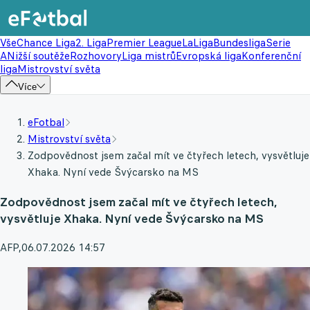
Vše
Chance Liga
2. Liga
Premier League
LaLiga
Bundesliga
Serie
A
Nižší soutěže
Rozhovory
Liga mistrů
Evropská liga
Konferenční
liga
Mistrovství světa
Více
eFotbal
Mistrovství světa
Zodpovědnost jsem začal mít ve čtyřech letech, vysvětluje
Xhaka. Nyní vede Švýcarsko na MS
Zodpovědnost jsem začal mít ve čtyřech letech,
vysvětluje Xhaka. Nyní vede Švýcarsko na MS
AFP
,
06.07.2026 14:57