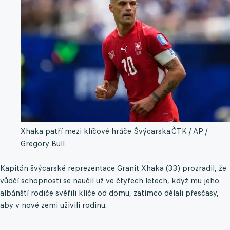
Xhaka patří mezi klíčové hráče Švýcarska.
ČTK / AP /
Gregory Bull
Kapitán švýcarské reprezentace Granit Xhaka (33) prozradil, že
vůdčí schopnosti se naučil už ve čtyřech letech, když mu jeho
albánští rodiče svěřili klíče od domu, zatímco dělali přesčasy,
aby v nové zemi uživili rodinu.