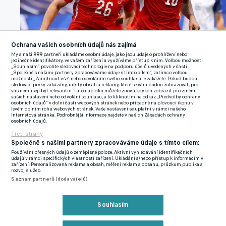
Ochrana vašich osobních údajů nás zajímá
My a naši
999
partneři ukládáme osobní údaje, jako jsou údaje o prohlížení nebo
jedinečné identifikátory, ve vašem zařízení a využíváme přístup k nim. Volbou možnosti
„Souhlasím“ povolíte sledovací technologie na podporu účelů uvedených v části
Granit Xhaka slaví gól.
REUTERS / Daniel Cole
„Společně s našimi partnery zpracováváme údaje s tímto cílem“, zatímco volbou
možnosti „Zamítnout vše“ nebo odvoláním svého souhlasu je zakážete. Pokud budou
sledovací prvky zakázány, určitý obsah a reklamy, které se vám budou zobrazovat, pro
vás nemusejí být relevantní. Tuto nabídku můžete znovu kdykoli zobrazit pro změnu
Otec se z toho pekla dostal po třech letech a rodina si sbalila
vašich nastavení nebo odvolání souhlasu, a to kliknutím na odkaz „Předvolby ochrany
osobních údajů“ v dolní části webových stránek nebo případně na plovoucí ikonu v
věci a autobusem utekla do Švýcarska. "Máma legálně, táta
levém dolním rohu webových stránek. Vaše nastavení se uplatní v rámci našeho
Internetová stránka. Podrobnější informace najdete v našich Zásadách ochrany
nelegálně," vzpomíná.
osobních údajů.
Třetí strany
Xhaka a Taulant se rodičům za jejich odvahu a oběti odvděčili
Společně s našimi partnery zpracováváme údaje s tímto cílem:
tím, že se stali úspěšnými fotbalisty. Oba hráli za švýcarskou
Používání přesných údajů o zeměpisné poloze. Aktivní vyhledávání identifikačních
údajů v rámci specifických vlastností zařízení. Ukládání a/nebo přístup k informacím v
Basilej, ale zatímco Xhaka se rozhodl reprezentovat Švýcarsko
zařízení. Personalizovaná reklama a obsah, měření reklam a obsahu, průzkum publika a
rozvoj služeb.
– na kontě má 150 startů – Taulant si zvolil Albánii.
Seznam partnerů (dodavatelů)
Souhlasím