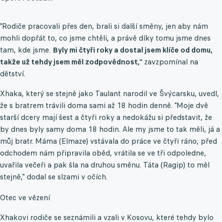
"Rodiče pracovali přes den, brali si další směny, jen aby nám
mohli dopřát to, co jsme chtěli, a právě díky tomu jsme dnes
tam, kde jsme.
Byly mi čtyři roky a dostal jsem klíče od domu,
takže už tehdy jsem měl zodpovědnost,"
zavzpomínal na
dětství.
Xhaka, který se stejně jako Taulant narodil ve Švýcarsku, uvedl,
že s bratrem trávili doma sami až 18 hodin denně. "Moje dvě
starší dcery mají šest a čtyři roky a nedokážu si představit, že
by dnes byly samy doma 18 hodin. Ale my jsme to tak měli, já a
můj bratr. Máma (Elmaze) vstávala do práce ve čtyři ráno, před
odchodem nám připravila oběd, vrátila se ve tři odpoledne,
uvařila večeři a pak šla na druhou směnu. Táta (Ragip) to měl
stejně," dodal se slzami v očích.
Otec ve vězení
Xhakovi rodiče se seznámili a vzali v Kosovu, které tehdy bylo