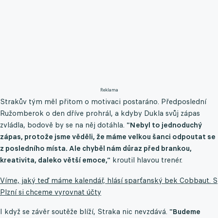
Reklama
Strakův tým měl přitom o motivaci postaráno. Předposlední
Ružomberok o den dříve prohrál, a kdyby Dukla svůj zápas
zvládla, bodově by se na něj dotáhla.
"Nebyl to jednoduchý
zápas, protože jsme věděli, že máme velkou šanci odpoutat se
z posledního místa. Ale chyběl nám důraz před brankou,
kreativita, daleko větší emoce,“
kroutil hlavou trenér.
Víme, jaký teď máme kalendář, hlásí sparťanský bek Cobbaut. S
Plzní si chceme vyrovnat účty
I když se závěr soutěže blíží, Straka nic nevzdává.
"Budeme