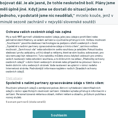
bojovat dál. Je ale jasné, že tohle neskutečně bolí. Plány jsme
měli úplně jiné. Když jsme se dostali do situací jeden na
jednoho, v podstatě jsme nic neudělali,“
mrzelo kouče, jenž v
minulé sezoně zachránil v nejvyšší slovenské soutěži
Michalovce.
Ochrana vašich osobních údajů nás zajímá
My a naši
997
partneři ukládáme osobní údaje, jako jsou údaje o prohlížení nebo
jedinečné identifikátory, ve vašem zařízení a využíváme přístup k nim. Volbou možnosti
„Souhlasím“ povolíte sledovací technologie na podporu účelů uvedených v části
„Společně s našimi partnery zpracováváme údaje s tímto cílem“, zatímco volbou
možnosti „Zamítnout vše“ nebo odvoláním svého souhlasu je zakážete. Pokud budou
sledovací prvky zakázány, určitý obsah a reklamy, které se vám budou zobrazovat, pro
vás nemusejí být relevantní. Tuto nabídku můžete znovu kdykoli zobrazit pro změnu
vašich nastavení nebo odvolání souhlasu, a to kliknutím na odkaz „Předvolby ochrany
osobních údajů“ v dolní části webových stránek nebo případně na plovoucí ikonu v
levém dolním rohu webových stránek. Vaše nastavení se uplatní v rámci našeho
Internetová stránka. Podrobnější informace najdete v našich Zásadách ochrany
osobních údajů.
Třetí strany
Společně s našimi partnery zpracováváme údaje s tímto cílem:
Používání přesných údajů o zeměpisné poloze. Aktivní vyhledávání identifikačních
údajů v rámci specifických vlastností zařízení. Ukládání a/nebo přístup k informacím v
zařízení. Personalizovaná reklama a obsah, měření reklam a obsahu, průzkum publika a
rozvoj služeb.
Seznam partnerů (dodavatelů)
Nespokojený byl i s ofenzivním výkonem svého týmu. "Jedna
střela na branku je fakt málo. Je pravda, že tam bylo asi pět
Souhlasím