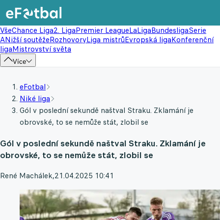
Vše
Chance Liga
2. Liga
Premier League
LaLiga
Bundesliga
Serie
A
Nižší soutěže
Rozhovory
Liga mistrů
Evropská liga
Konferenční
liga
Mistrovství světa
Více
eFotbal
Niké liga
Gól v poslední sekundě naštval Straku. Zklamání je
obrovské, to se nemůže stát, zlobil se
Gól v poslední sekundě naštval Straku. Zklamání je
obrovské, to se nemůže stát, zlobil se
René Machálek
,
21.04.2025 10:41