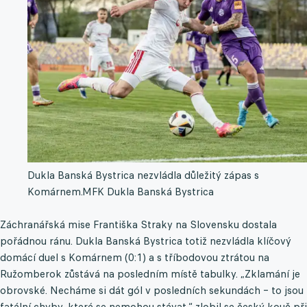
Dukla Banská Bystrica nezvládla důležitý zápas s
Komárnem.
MFK Dukla Banská Bystrica
Záchranářská mise Františka Straky na Slovensku dostala
pořádnou ránu. Dukla Banská Bystrica totiž nezvládla klíčový
domácí duel s Komárnem (0:1) a s tříbodovou ztrátou na
Ružomberok zůstává na posledním místě tabulky. „Zklamání je
obrovské. Necháme si dát gól v posledních sekundách – to jsou
fatální chyby, které se nemohou stávat,“ zlobil se český kouč při