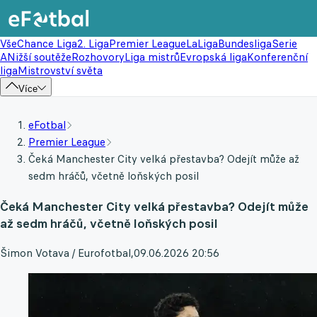
Vše
Chance Liga
2. Liga
Premier League
LaLiga
Bundesliga
Serie
A
Nižší soutěže
Rozhovory
Liga mistrů
Evropská liga
Konferenční
liga
Mistrovství světa
Více
eFotbal
Premier League
Čeká Manchester City velká přestavba? Odejít může až
sedm hráčů, včetně loňských posil
Čeká Manchester City velká přestavba? Odejít může
až sedm hráčů, včetně loňských posil
Šimon Votava / Eurofotbal
,
09.06.2026 20:56