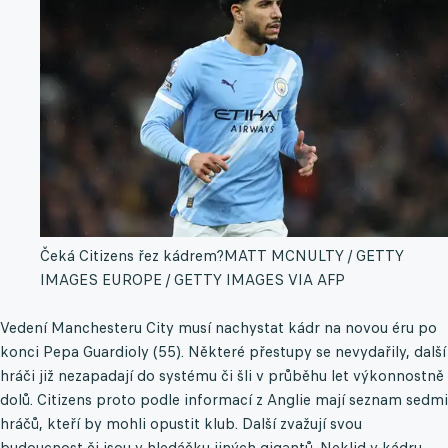
Čeká Citizens řez kádrem?
MATT MCNULTY / GETTY
IMAGES EUROPE / GETTY IMAGES VIA AFP
Vedení Manchesteru City musí nachystat kádr na novou éru po
konci Pepa Guardioly (55). Některé přestupy se nevydařily, další
hráči již nezapadají do systému či šli v průběhu let výkonnostně
dolů. Citizens proto podle informací z Anglie mají seznam sedmi
hráčů, kteří by mohli opustit klub. Další zvažují svou
budoucnost či jsou v hledáčku jiných gigantů. Neklid v kádru