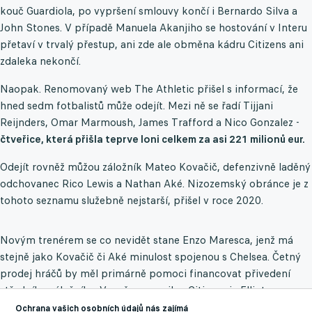
kouč Guardiola, po vypršení smlouvy končí i Bernardo Silva a
John Stones. V případě Manuela Akanjiho se hostování v Interu
přetaví v trvalý přestup, ani zde ale obměna kádru Citizens ani
zdaleka nekončí.
Naopak. Renomovaný web The Athletic přišel s informací, že
hned sedm fotbalistů může odejít. Mezi ně se řadí Tijjani
Reijnders, Omar Marmoush, James Trafford a Nico Gonzalez -
čtveřice, která přišla teprve loni celkem za asi 221 milionů eur.
Odejít rovněž můžou záložník Mateo Kovačič, defenzivně laděný
odchovanec Rico Lewis a Nathan Aké. Nizozemský obránce je z
tohoto seznamu služebně nejstarší, přišel v roce 2020.
Novým trenérem se co nevidět stane Enzo Maresca, jenž má
stejně jako Kovačič či Aké minulost spojenou s Chelsea. Četný
prodej hráčů by měl primárně pomoci financovat přivedení
středního záložníka. Vysněnou posilou Citizens je Elliot
Anderson z Nottinghamu, jehož cenovka podle všeho přesáhne
Ochrana vašich osobních údajů nás zajímá