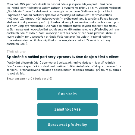
100 milionů eur.
My a naši
999
partneři ukládáme osobní údaje, jako jsou údaje o prohlížení nebo
jedinečné identifikátory, ve vašem zařízení a využíváme přístup k nim. Volbou možnosti
„Souhlasím“ povolíte sledovací technologie na podporu účelů uvedených v části
„Společně s našimi partnery zpracováváme údaje s tímto cílem“, zatímco volbou
Tržní hodnota sedmi hráčů, kteří jsou v očích vedení Citizens
možnosti „Zamítnout vše“ nebo odvoláním svého souhlasu je zakážete. Pokud budou
sledovací prvky zakázány, určitý obsah a reklamy, které se vám budou zobrazovat, pro
podle webu The Athletic prodejní, činí přibližně 270 milionů eur.
vás nemusejí být relevantní. Tuto nabídku můžete znovu kdykoli zobrazit pro změnu
vašich nastavení nebo odvolání souhlasu, a to kliknutím na odkaz „Předvolby ochrany
osobních údajů“ v dolní části webových stránek nebo případně na plovoucí ikonu v
Aktivita z hlediska příchodů by ale vzhledem k očekávanému
levém dolním rohu webových stránek. Vaše nastavení se uplatní v rámci našeho
Zavřít rekl
Internetová stránka. Podrobnější informace najdete v našich Zásadách ochrany
průvanu v kádru měla být ještě větší. O to víc, pokud Sky Blues
osobních údajů.
nedokážou udržet důležité tváře, které zvažují budoucnost.
Třetí strany
Společně s našimi partnery zpracováváme údaje s tímto cílem:
Joško Gvardiol zaujal Bayern i Barcelonu, City by proto mělo
Používání přesných údajů o zeměpisné poloze. Aktivní vyhledávání identifikačních
údajů v rámci specifických vlastností zařízení. Ukládání a/nebo přístup k informacím v
akcelerovat diskuze o nové smlouvě. Rúben Dias je spojován s
zařízení. Personalizovaná reklama a obsah, měření reklam a obsahu, průzkum publika a
rozvoj služeb.
Realem Madrid, který hledá nového obránce a budoucí kouč
Seznam partnerů (dodavatelů)
José Mourinho by mohl ukázat právě na krajana z Portugalska. I
Rodri, kterému za rok vyprší kontrakt, byl médii přesouván na
Reklama
Souhlasím
Bernabéu. Tottenham pak usiluje o křídelníka Savinha.
Zamítnout vše
S řadou změn kolem celku z modré části Manchesteru stupňují
spekulace ohledně 115 obvinění z porušování finančních
Spravovat předvolby
pravidel Premier League. Vysoce očekávaný rozsudek se blíží a
Reklama