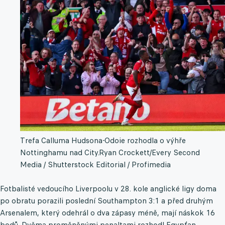
Trefa Calluma Hudsona-Odoie rozhodla o výhře
Nottinghamu nad City.
Ryan Crockett/Every Second
Media / Shutterstock Editorial / Profimedia
Fotbalisté vedoucího Liverpoolu v 28. kole anglické ligy doma
po obratu porazili poslední Southampton 3:1 a před druhým
Arsenalem, který odehrál o dva zápasy méně, mají náskok 16
bodů. Dvěma proměněnými penaltami rozhodl Egypťan