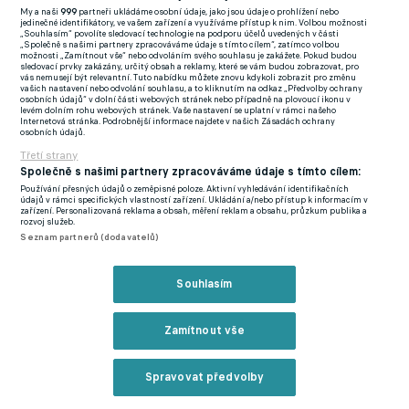
My a naši
999
partneři ukládáme osobní údaje, jako jsou údaje o prohlížení nebo
dohromady.
jedinečné identifikátory, ve vašem zařízení a využíváme přístup k nim. Volbou možnosti
„Souhlasím“ povolíte sledovací technologie na podporu účelů uvedených v části
„Společně s našimi partnery zpracováváme údaje s tímto cílem“, zatímco volbou
Brighton díky proměněné penaltě Joaa Pedra v závěrečném
možnosti „Zamítnout vše“ nebo odvoláním svého souhlasu je zakážete. Pokud budou
sledovací prvky zakázány, určitý obsah a reklamy, které se vám budou zobrazovat, pro
nastavení otočil utkání s Fulhamem, vyhrál 2:1 a připsal si
vás nemusejí být relevantní. Tuto nabídku můžete znovu kdykoli zobrazit pro změnu
vašich nastavení nebo odvolání souhlasu, a to kliknutím na odkaz „Předvolby ochrany
čtvrté vítězství v řadě. V tabulce se svěřenci Fabiana Hürzelera
osobních údajů“ v dolní části webových stránek nebo případně na plovoucí ikonu v
levém dolním rohu webových stránek. Vaše nastavení se uplatní v rámci našeho
posunuli na šesté místo. Fulham prohrál druhé z posledních tří
Internetová stránka. Podrobnější informace najdete v našich Zásadách ochrany
osobních údajů.
kol a z devátého místa ztrácí na dnešního soupeře čtyři body.
Třetí strany
Společně s našimi partnery zpracováváme údaje s tímto cílem:
Premier League - 28. kolo:
Používání přesných údajů o zeměpisné poloze. Aktivní vyhledávání identifikačních
údajů v rámci specifických vlastností zařízení. Ukládání a/nebo přístup k informacím v
zařízení. Personalizovaná reklama a obsah, měření reklam a obsahu, průzkum publika a
Nottingham - Manchester City 1:0
(83. Hudson-Odoi)
rozvoj služeb.
Seznam partnerů (dodavatelů)
Brighton - Fulham 2:1
(41. Van Hecke, 90.+8 Joao Pedro z pen. -
35. Jimenéz)
Souhlasím
Crystal Palace - Ipswich 1:0
(82. Sarr)
Zamítnout vše
Liverpool - Southampton 3:1
(53. a 87. obě z pen. Salah, 52.
Núňez - 45.+1 Smallbone)
Spravovat předvolby
Reklama