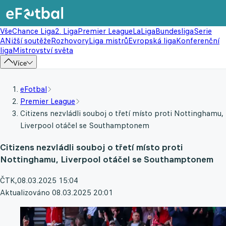
Vše
Chance Liga
2. Liga
Premier League
LaLiga
Bundesliga
Serie
A
Nižší soutěže
Rozhovory
Liga mistrů
Evropská liga
Konferenční
liga
Mistrovství světa
Více
eFotbal
Premier League
Citizens nezvládli souboj o třetí místo proti Nottinghamu,
Liverpool otáčel se Southamptonem
Citizens nezvládli souboj o třetí místo proti
Nottinghamu, Liverpool otáčel se Southamptonem
ČTK
,
08.03.2025 15:04
Aktualizováno 08.03.2025 20:01