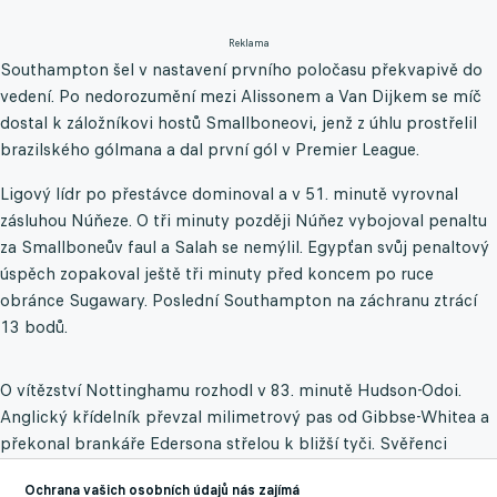
Reklama
Southampton šel v nastavení prvního poločasu překvapivě do
vedení. Po nedorozumění mezi Alissonem a Van Dijkem se míč
dostal k záložníkovi hostů Smallboneovi, jenž z úhlu prostřelil
brazilského gólmana a dal první gól v Premier League.
Ligový lídr po přestávce dominoval a v 51. minutě vyrovnal
zásluhou Núňeze. O tři minuty později Núňez vybojoval penaltu
za Smallboneův faul a Salah se nemýlil. Egypťan svůj penaltový
úspěch zopakoval ještě tři minuty před koncem po ruce
obránce Sugawary. Poslední Southampton na záchranu ztrácí
13 bodů.
O vítězství Nottinghamu rozhodl v 83. minutě Hudson-Odoi.
Anglický křídelník převzal milimetrový pas od Gibbse-Whitea a
překonal brankáře Edersona střelou k bližší tyči. Svěřenci
trenéra Guardioly si v tomto ročníku připsali už devátou
Ochrana vašich osobních údajů nás zajímá
porážku. To je o jednu více než v předchozích dvou sezonách