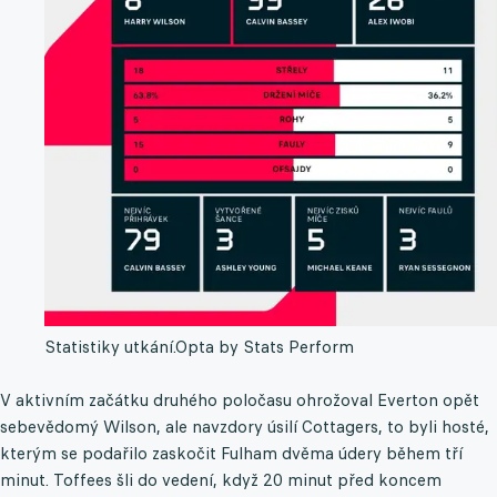
Statistiky utkání.
Opta by Stats Perform
V aktivním začátku druhého poločasu ohrožoval Everton opět
sebevědomý Wilson, ale navzdory úsilí Cottagers, to byli hosté,
kterým se podařilo zaskočit Fulham dvěma údery během tří
minut. Toffees šli do vedení, když 20 minut před koncem