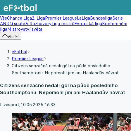
Vše
Chance Liga
2. Liga
Premier League
LaLiga
Bundesliga
Serie
A
Nižší soutěže
Rozhovory
Liga mistrů
Evropská liga
Konferenční
liga
Mistrovství světa
Více
eFotbal
Premier League
Citizens senzačně nedali gól na půdě posledního
Southamptonu. Nepomohl jim ani Haalandův návrat
Citizens senzačně nedali gól na půdě posledního
Southamptonu. Nepomohl jim ani Haalandův návrat
Livesport
,
10.05.2025 16:33