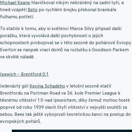
Michael Keane
hlavičkoval nikým nebráněný na zadní tyči, a
hned vzápětí
Beto
po rychlém brejku překonal brankáře
Fulhamu potřetí.
To stačilo k tomu, aby si svěřenci Marca Silvy připsali další
porážku, která vyvolává další pochybnosti o jejich
schopnostech probojovat se v této sezoně do pohárové Evropy.
Everton se naopak vrací domů na rozlučku s Goodison Parkem
ve skvělé náladě.
Ipswich – Brentford 0:1
Jedenáctý gól
Kevina Schadeho
v letošní sezoně stačil
Brentfordu na Portman Road ve 36. kole Premier League k
těsnému vítězství 1:0 nad Ipswichem, díky čemuž mohou hosté
poprvé od roku 1939 slavit čtyři vítězství v nejvyšší soutěži za
sebou. Bees tak ještě vybojovali teoretickou šanci na postup do
evropských pohárů.