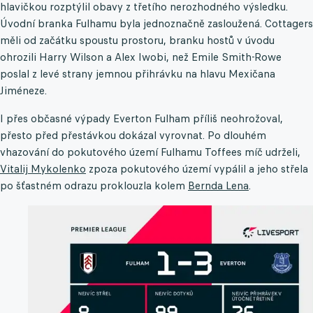
hlavičkou rozptýlil obavy z třetího nerozhodného výsledku.
Úvodní branka Fulhamu byla jednoznačně zasloužená. Cottagers
měli od začátku spoustu prostoru, branku hostů v úvodu
ohrozili Harry Wilson a Alex Iwobi, než Emile Smith-Rowe
poslal z levé strany jemnou přihrávku na hlavu Mexičana
Jiméneze.
I přes občasné výpady Everton Fulham příliš neohrožoval,
přesto před přestávkou dokázal vyrovnat. Po dlouhém
vhazování do pokutového území Fulhamu Toffees míč udrželi,
Vitalij Mykolenko
zpoza pokutového území vypálil a jeho střela
po šťastném odrazu proklouzla kolem
Bernda Lena
.