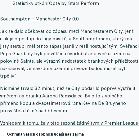
Statistiky utkání.
Opta by Stats Perform
Southampton – Manchester City 0:0
Jak se dalo očekávat od zápasu mezi Manchesterem City, jenž
usiluje o postup do Ligy mistrů, a Southamptonem, který má
jistý sestup, měl tento zápas jasně v režii hostující tým. Svěřenci
Pepa Guardioly byli po většinu úvodní fáze pevně usazeni na
polovině Saints, ale výrazný nedostatek brankových příležitostí
naznačoval, že navzdory územní převaze budou muset být
trpěliví.
Nicméně trvalo 32 minut, než se City podařilo poprvé vystřelit
směrem na branku Aarona Ramsdalea. Bylo to z volného
přímého kopu a dvacetimetrová rána Kevina De Bruyneho
prosvištěla těsně nad břevnem.
Vzhledem k tomu, že v této sezoně žádný tým v Premier League
neinkasoval více gólů v prvním poločase než Southampton,
Ochrana vašich osobních údajů nás zajímá
byly potíže City v úvodních 45 minutách překvapením. Ale když