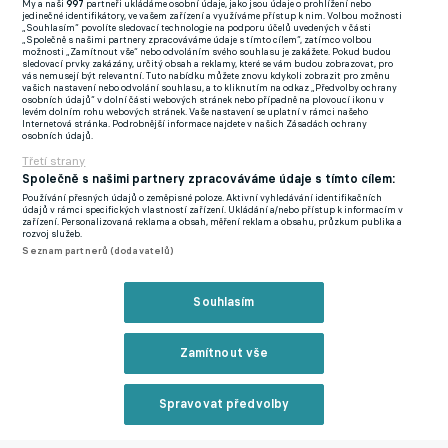
My a naši
997
partneři ukládáme osobní údaje, jako jsou údaje o prohlížení nebo
jedinečné identifikátory, ve vašem zařízení a využíváme přístup k nim. Volbou možnosti
zazněl poločasový hvizd, byli domácí na půli cesty k zajištění
„Souhlasím“ povolíte sledovací technologie na podporu účelů uvedených v části
„Společně s našimi partnery zpracováváme údaje s tímto cílem“, zatímco volbou
bodu, který potřebovali k překonání nechtěného rekordu
možnosti „Zamítnout vše“ nebo odvoláním svého souhlasu je zakážete. Pokud budou
sledovací prvky zakázány, určitý obsah a reklamy, které se vám budou zobrazovat, pro
Derby County, které získalo v jedné sezoně Premier League
vás nemusejí být relevantní. Tuto nabídku můžete znovu kdykoli zobrazit pro změnu
vašich nastavení nebo odvolání souhlasu, a to kliknutím na odkaz „Předvolby ochrany
nejméně bodů.
osobních údajů“ v dolní části webových stránek nebo případně na plovoucí ikonu v
levém dolním rohu webových stránek. Vaše nastavení se uplatní v rámci našeho
Internetová stránka. Podrobnější informace najdete v našich Zásadách ochrany
osobních údajů.
Třetí strany
Společně s našimi partnery zpracováváme údaje s tímto cílem:
Používání přesných údajů o zeměpisné poloze. Aktivní vyhledávání identifikačních
údajů v rámci specifických vlastností zařízení. Ukládání a/nebo přístup k informacím v
zařízení. Personalizovaná reklama a obsah, měření reklam a obsahu, průzkum publika a
rozvoj služeb.
Seznam partnerů (dodavatelů)
Souhlasím
Zamítnout vše
Spravovat předvolby
Reklama