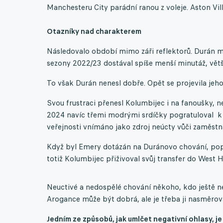
Manchesteru City parádní ranou z voleje. Aston Vill
Otazníky nad charakterem
Následovalo období mimo záři reflektorů. Durán mu
sezony 2022/23 dostával spíše menší minutáž, větší
To však Durán nenesl dobře. Opět se projevila jeho
Svou frustraci přenesl Kolumbijec i na fanoušky, ne
2024 navíc třemi modrými srdíčky pogratuloval k
veřejnosti vnímáno jako zdroj neúcty vůči zaměstna
Když byl Emery dotázán na Duránovo chování, popsal
totiž Kolumbijec přiživoval svůj transfer do West 
Neuctivé a nedospělé chování někoho, kdo ještě ne
Arogance může být dobrá, ale je třeba ji nasměr
Jedním ze způsobů, jak umlčet negativní ohlasy, je