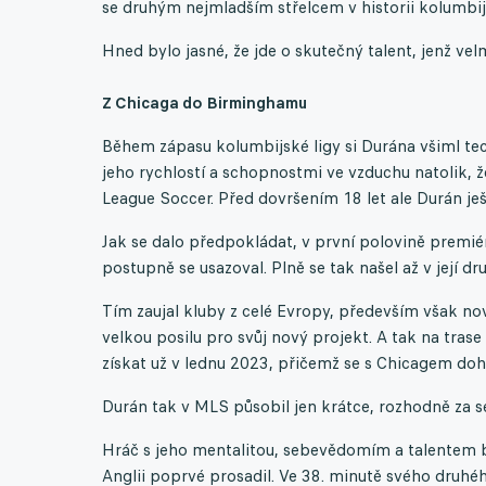
se druhým nejmladším střelcem v historii kolumbijs
Hned bylo jasné, že jde o skutečný talent, jenž vel
Z Chicaga do Birminghamu
Během zápasu kolumbijské ligy si Durána všiml tec
jeho rychlostí a schopnostmi ve vzduchu natolik, že
League Soccer. Před dovršením 18 let ale Durán ješ
Jak se dalo předpokládat, v první polovině premié
postupně se usazoval. Plně se tak našel až v její dr
Tím zaujal kluby z celé Evropy, především však no
velkou posilu pro svůj nový projekt. A tak na tras
získat už v lednu 2023, přičemž se s Chicagem doho
Durán tak v MLS působil jen krátce, rozhodně za s
Hráč s jeho mentalitou, sebevědomím a talentem by
Anglii poprvé prosadil. Ve 38. minutě svého druhého