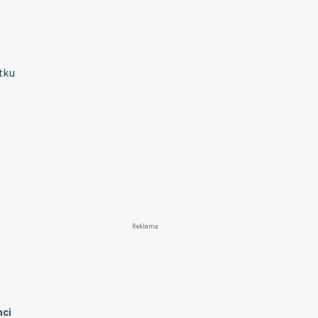
tku
Reklama
nci