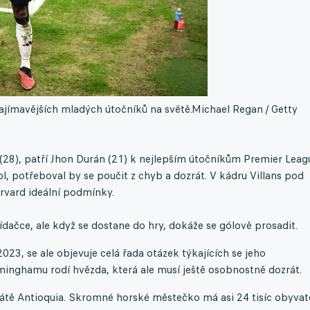
zajímavějších mladých útočníků na světě.
Michael Regan / Getty
e (28), patří Jhon Durán (21) k nejlepším útočníkům Premier Leag
l, potřeboval by se poučit z chyb a dozrát. V kádru Villans pod
vard ideální podmínky.
ídačce, ale když se dostane do hry, dokáže se gólově prosadit.
023, se ale objevuje celá řada otázek týkajících se jeho
minghamu rodí hvězda, která ale musí ještě osobnostně dozrát.
tátě Antioquia. Skromné horské městečko má asi 24 tisíc obyvat