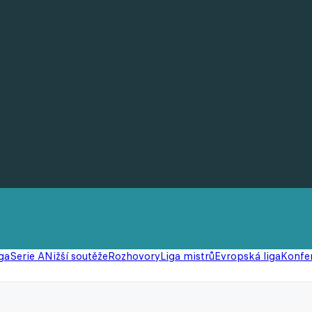
ga
Serie A
Nižší soutěže
Rozhovory
Liga mistrů
Evropská liga
Konfer