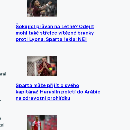
Šokující průvan na Letné? Odejít
mohl také střelec vítězné branky
proti Lyonu. Sparta řekla: NE!
rál
Sparta může přijít o svého
kapitána! Haraslín poletí do Arábie
na zdravotní prohlídku
k
a
tal