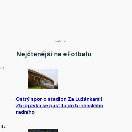
Reklama
Nejčtenější na eFotbalu
ue.
Ostrý spor o stadion Za Lužánkami!
Zbrojovka se pustila do brněnského
radního
el a