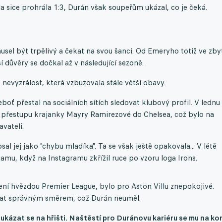
a sice prohrála 1:3
,
Durán však soupeřům ukázal, co je čeká.
sel být trpělivý a čekat na svou šanci. Od Emeryho totiž ve zby
 důvěry se dočkal až v následující sezoně.
 nevyzrálost, která vzbuzovala stále větší obavy.
boť přestal na sociálních sítích sledovat klubový profil. V lednu
 přestupu krajanky Mayry Ramirezové do Chelsea, což bylo na
vateli.
 jej jako "chybu mladíka". Ta se však ještě opakovala... V létě
Hamu, když na Instagramu zkřížil ruce po vzoru loga Irons.
ní hvězdou Premier League, bylo pro Aston Villu znepokojivé.
ovat správným směrem, což Durán neuměl.
 ukázat se na hřišti. Naštěstí pro Duránovu kariéru se mu na ko