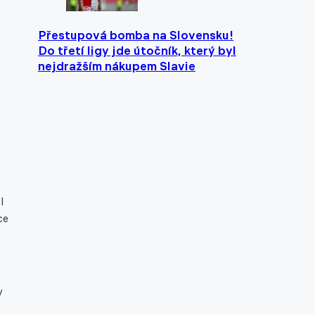
Přestupová bomba na Slovensku!
Do třetí ligy jde útočník, který byl
nejdražším nákupem Slavie
l
ce
v