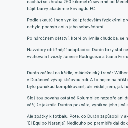
nachází se zhruba 250 kilometrů severně od Medell
hájit barvy akademie Enviagdo FC.
Podle skautů Jhon vynikal především fyzickými pr
nebylo pochyb ani o jeho sebevědomí.
Po náročném dětství, které ovlivnila chudoba, se m
Navzdory obtížnější adaptaci se Durán brzy stal ne
vychovala hvězdy Jamese Rodrigueze a Juana Fern
Durán začínal na křídle, mládežnický trenér Wilber
v Duránově vývoji klíčovou roli. A to nejen na hřiš
bylo poněkud komplikované, ale věděl jsem, jak ho
Složitou povahu ostatně Kolumbijec nezapře ani d
věří, že jakmile Durána poznáte, vynikne jeho jiná 
Ale zpátky k fotbalu. Poté, co Durán zapůsobil v a
"El Equipo Naranja". Nedlouho po premiéře dal dokon