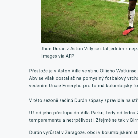
Jhon Duran z Aston Villy se stal jedním z nej
Images via AFP
Přestože je v Aston Ville ve stínu Ollieho Watkins
Aby se však dostal až na pomyslný fotbalový vrcho
vedením Unaie Emeryho pro to má kolumbijský for
V této sezoně začíná Durán zápasy zpravidla na stř
Už od jeho přestupu do Villa Parku, tedy od ledna 2
temperamentu a netrpělivosti. Zřejmě se tak v Bir
Durán vyrůstal v Zaragoze, obci v kolumbijském s