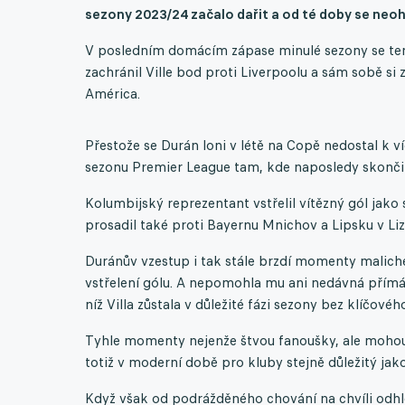
sezony 2023/24 začalo dařit a od té doby se neohl
V posledním domácím zápase minulé sezony se te
zachránil Ville bod proti Liverpoolu a sám sobě s
América.
Přestože se Durán loni v létě na Copě nedostal k ví
sezonu Premier League tam, kde naposledy skončil
Kolumbijský reprezentant vstřelil vítězný gól jako 
prosadil také proti Bayernu Mnichov a Lipsku v Liz
Duránův vzestup i tak stále brzdí momenty malicher
vstřelení gólu. A nepomohla mu ani nedávná přímá 
níž Villa zůstala v důležité fázi sezony bez klíčového
Tyhle momenty nejenže štvou fanoušky, ale mohou 
totiž v moderní době pro kluby stejně důležitý jako
Když však od podrážděného chování na chvíli odhlé