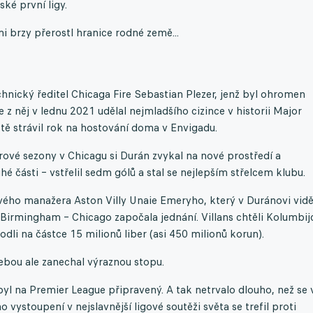
ké první ligy.
mi brzy přerostl hranice rodné země...
hnický ředitel Chicaga Fire Sebastian Plezer, jenž byl ohromen
 z něj v lednu 2021 udělal nejmladšího cizince v historii Major
tě strávil rok na hostování doma v Envigadu.
rové sezony v Chicagu si Durán zvykal na nové prostředí a
uhé části – vstřelil sedm gólů a stal se nejlepším střelcem klubu.
vého manažera Aston Villy Unaie Emeryho, který v Duránovi vidě
e Birmingham – Chicago započala jednání. Villans chtěli Kolumbij
dli na částce 15 milionů liber (asi 450 milionů korun).
ebou ale zanechal výraznou stopu.
l na Premier League připravený. A tak netrvalo dlouho, než se 
 vystoupení v nejslavnější ligové soutěži světa se trefil proti