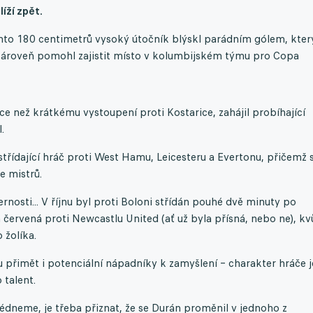
íží zpět.
nto 180 centimetrů vysoký útočník blýskl parádním gólem, kte
i zároveň pomohl zajistit místo v kolumbijském týmu pro Copa
ce než krátkému vystoupení proti Kostarice, zahájil probíhající
.
střídající hráč proti West Hamu, Leicesteru a Evertonu, přičemž 
e mistrů.
nosti... V říjnu byl proti Boloni střídán pouhé dvě minuty po
červená proti Newcastlu United (ať už byla přísná, nebo ne), kvů
 žolíka.
přimět i potenciální nápadníky k zamyšlení – charakter hráče j
 talent.
dneme, je třeba přiznat, že se Durán proměnil v jednoho z