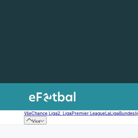
Vše
Chance Liga
2. Liga
Premier League
LaLiga
Bundesli
Více