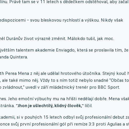
ínu. Právě tam se v 11 letech s dědečkem odstěhoval, aby začal
edispozicemi – svou bleskovou rychlostí a výškou. Nikdy však
ěl Duránův život výrazně změnit. Málokdo tušil, jak moc.
jvětším talentem akademie Enviagdo, která se proslavila tím, že
anda Quintera.
th Perea Mena z něj ale udělal hrotového útočníka. Stejný kouč h
ti, ale také mimo něj. Vždy to s ním totiž nebylo snadné "Občas to
 zvládnout," uvedl v září mládežnický trenér pro BBC Sport.
nes. Jeho emoční výbuchy mu na hřišti nedělají dobře. Mena vša
stránka.
"Jhon je ušlechtilý, klidný člověk,"
líčil.
kademii, si v pouhých 15 letech odbyl svůj profesionální debut z
ce svůj první profesionální gól při remíze 3:3 proti Agulias a s