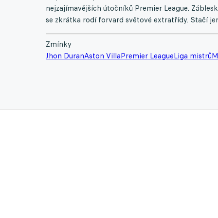
nejzajímavějších útočníků Premier League. Záblesky
se zkrátka rodí forvard světové extratřídy. Stačí je
Zmínky
Jhon Duran
Aston Villa
Premier League
Liga mistrů
M