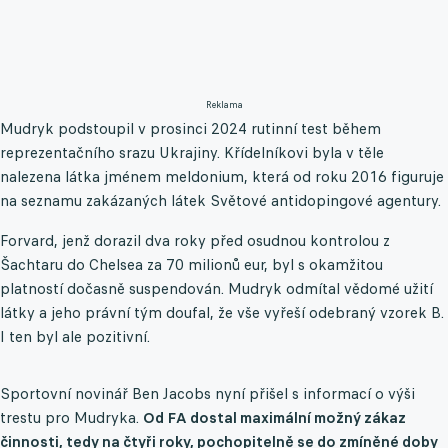
Reklama
Mudryk podstoupil v prosinci 2024 rutinní test během
reprezentačního srazu Ukrajiny. Křídelníkovi byla v těle
nalezena látka jménem meldonium, která od roku 2016 figuruje
na seznamu zakázaných látek Světové antidopingové agentury.
Forvard, jenž dorazil dva roky před osudnou kontrolou z
Šachtaru do Chelsea za 70 milionů eur, byl s okamžitou
platností dočasně suspendován. Mudryk odmítal vědomé užití
látky a jeho právní tým doufal, že vše vyřeší odebraný vzorek B.
I ten byl ale pozitivní.
Sportovní novinář Ben Jacobs nyní přišel s informací o výši
trestu pro Mudryka.
Od FA dostal maximální možný zákaz
činnosti, tedy na čtyři roky, pochopitelně se do zmíněné doby