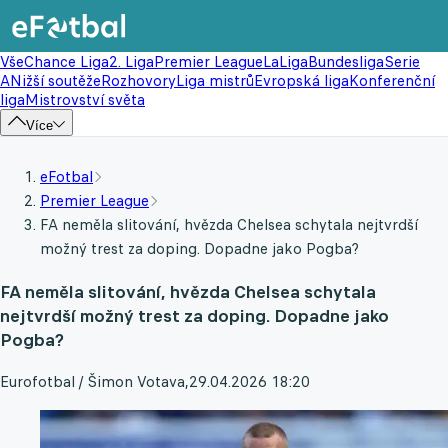
Vše
Chance Liga
2. Liga
Premier League
LaLiga
Bundesliga
Serie
A
Nižší soutěže
Rozhovory
Liga mistrů
Evropská liga
Konferenční
liga
Mistrovství světa
Více
eFotbal
Premier League
FA neměla slitování, hvězda Chelsea schytala nejtvrdší
možný trest za doping. Dopadne jako Pogba?
FA neměla slitování, hvězda Chelsea schytala
nejtvrdší možný trest za doping. Dopadne jako
Pogba?
Eurofotbal / Šimon Votava
,
29.04.2026 18:20