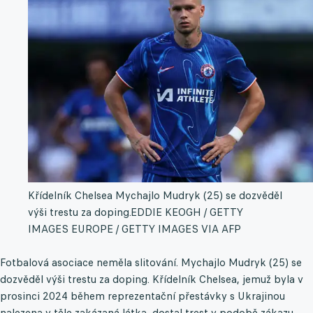
Křídelník Chelsea Mychajlo Mudryk (25) se dozvěděl
výši trestu za doping.
EDDIE KEOGH / GETTY
IMAGES EUROPE / GETTY IMAGES VIA AFP
Fotbalová asociace neměla slitování. Mychajlo Mudryk (25) se
dozvěděl výši trestu za doping. Křídelník Chelsea, jemuž byla v
prosinci 2024 během reprezentační přestávky s Ukrajinou
nalezena v těle zakázaná látka, dostal trest v podobě zákazu