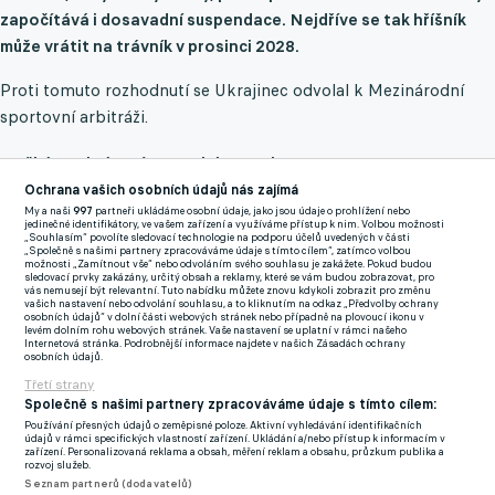
započítává i dosavadní suspendace. Nejdříve se tak hříšník
může vrátit na trávník v prosinci 2028.
Proti tomuto rozhodnutí se Ukrajinec odvolal k Mezinárodní
sportovní arbitráži.
Dočká se zkrácení trestu jako Pogba?
Ochrana vašich osobních údajů nás zajímá
Křídelníka zastupuje právní firma, která řešila i případ Paula
My a naši
997
partneři ukládáme osobní údaje, jako jsou údaje o prohlížení nebo
jedinečné identifikátory, ve vašem zařízení a využíváme přístup k nim. Volbou možnosti
Pogby. Středopolař dostal v září 2023 trest rovněž na čtyři roky
„Souhlasím“ povolíte sledovací technologie na podporu účelů uvedených v části
„Společně s našimi partnery zpracováváme údaje s tímto cílem“, zatímco volbou
za užití látky známé pod zkratkou DHEA, která zvyšuje hladinu
možnosti „Zamítnout vše“ nebo odvoláním svého souhlasu je zakážete. Pokud budou
sledovací prvky zakázány, určitý obsah a reklamy, které se vám budou zobrazovat, pro
testosteronu. Po odvolání se dočkal zkrácení zákazu na 18
vás nemusejí být relevantní. Tuto nabídku můžete znovu kdykoli zobrazit pro změnu
vašich nastavení nebo odvolání souhlasu, a to kliknutím na odkaz „Předvolby ochrany
měsíců a již v březnu 2025 mohl znovu hrát - nyní je hráčem
osobních údajů“ v dolní části webových stránek nebo případně na plovoucí ikonu v
levém dolním rohu webových stránek. Vaše nastavení se uplatní v rámci našeho
Monaka.
Internetová stránka. Podrobnější informace najdete v našich Zásadách ochrany
osobních údajů.
Důvodem pro zmírnění trestu bylo, že látku nepožil úmyslně,
Třetí strany
Společně s našimi partnery zpracováváme údaje s tímto cílem:
jelikož bylo dokázáno, že mu byl doktorem doporučen doplněk
Používání přesných údajů o zeměpisné poloze. Aktivní vyhledávání identifikačních
stravy obsahující DHEA. Mezinárodní sportovní arbitráž ale
údajů v rámci specifických vlastností zařízení. Ukládání a/nebo přístup k informacím v
zařízení. Personalizovaná reklama a obsah, měření reklam a obsahu, průzkum publika a
zdůraznila, že za své činy stále nese zodpovědnost a i za
rozvoj služeb.
Seznam partnerů (dodavatelů)
neúmyslné požití musí nést následky.