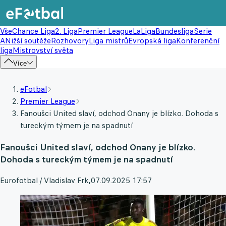
Vše
Chance Liga
2. Liga
Premier League
LaLiga
Bundesliga
Serie
A
Nižší soutěže
Rozhovory
Liga mistrů
Evropská liga
Konferenční
liga
Mistrovství světa
Více
eFotbal
Premier League
Fanoušci United slaví, odchod Onany je blízko. Dohoda s
tureckým týmem je na spadnutí
Fanoušci United slaví, odchod Onany je blízko.
Dohoda s tureckým týmem je na spadnutí
Eurofotbal / Vladislav Frk
,
07.09.2025 17:57