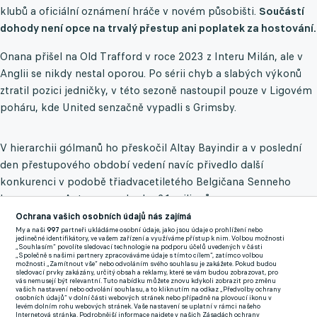
klubů a oficiální oznámení hráče v novém působišti.
Součástí
dohody není opce na trvalý přestup ani poplatek za hostování.
Onana přišel na Old Trafford v roce 2023 z Interu Milán, ale v
Anglii se nikdy nestal oporou. Po sérii chyb a slabých výkonů
ztratil pozici jedničky, v této sezoně nastoupil pouze v Ligovém
poháru, kde United senzačně vypadli s Grimsby.
V hierarchii gólmanů ho přeskočil Altay Bayindir a v poslední
den přestupového období vedení navíc přivedlo další
konkurenci v podobě třiadvacetiletého Belgičana Senneho
Lammense z Antverp za zhruba 21 milionů eur.
Ochrana vašich osobních údajů nás zajímá
Trabzonspor hledal náhradu za dlouholetou oporu Ugurcana
My a naši
997
partneři ukládáme osobní údaje, jako jsou údaje o prohlížení nebo
jedinečné identifikátory, ve vašem zařízení a využíváme přístup k nim. Volbou možnosti
Cakira, který zamířil do Galatasaraye za 36 milionů eur.
Podle
„Souhlasím“ povolíte sledovací technologie na podporu účelů uvedených v části
„Společně s našimi partnery zpracováváme údaje s tímto cílem“, zatímco volbou
dostupných informací převezme celý Onanův plat, jenž činí
možnosti „Zamítnout vše“ nebo odvoláním svého souhlasu je zakážete. Pokud budou
sledovací prvky zakázány, určitý obsah a reklamy, které se vám budou zobrazovat, pro
přibližně 125 tisíc eur týdně. Přestupové okno v Turecku je
vás nemusejí být relevantní. Tuto nabídku můžete znovu kdykoli zobrazit pro změnu
vašich nastavení nebo odvolání souhlasu, a to kliknutím na odkaz „Předvolby ochrany
otevřené do 12. září, do té doby by měly být dořešeny poslední
osobních údajů“ v dolní části webových stránek nebo případně na plovoucí ikonu v
levém dolním rohu webových stránek. Vaše nastavení se uplatní v rámci našeho
formality.
Internetová stránka. Podrobnější informace najdete v našich Zásadách ochrany