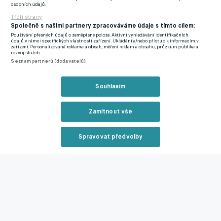
osobních údajů.
Přestupy a spekulace ONLINE
Třetí strany
Společně s našimi partnery zpracováváme údaje s tímto cílem:
Používání přesných údajů o zeměpisné poloze. Aktivní vyhledávání identifikačních
Zmínky
údajů v rámci specifických vlastností zařízení. Ukládání a/nebo přístup k informacím v
zařízení. Personalizovaná reklama a obsah, měření reklam a obsahu, průzkum publika a
Andre Onana
Manchester Utd
Trabzonspor
Premier
rozvoj služeb.
Seznam partnerů (dodavatelů)
League
Superliga
Souhlasím
Související články
Zamítnout vše
Spravovat předvolby
Reklama
Onana na odchodu z United! Slavný anglický klub je
připravený prodat brankáře do Turecka
Zavřít rekl
06.09.2025 15:56