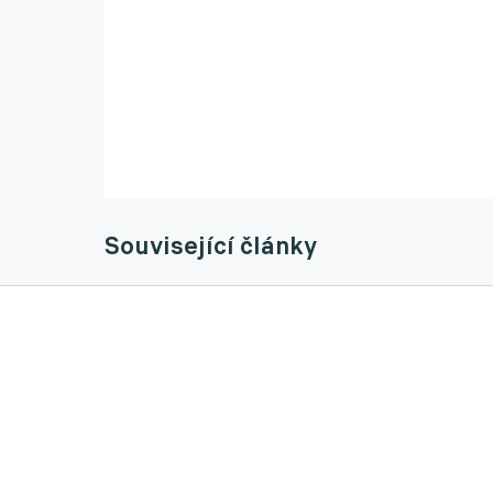
Související články
Newcastle stále nepřivedl náhradu za Isak