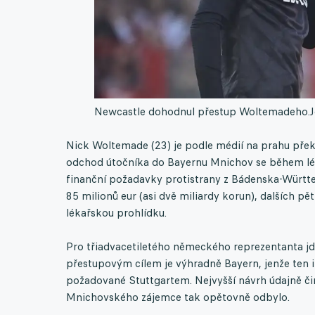
Newcastle dohodnul přestup Woltemadeho.
Nick Woltemade (23) je podle médií na prahu pře
odchod útočníka do Bayernu Mnichov se během lét
finanční požadavky protistrany z Bádenska-Württe
85 milionů eur (asi dvě miliardy korun), dalších p
lékařskou prohlídku.
Pro třiadvacetiletého německého reprezentanta jde 
přestupovým cílem je výhradně Bayern, jenže ten 
požadované Stuttgartem. Nejvyšší návrh údajně čin
Mnichovského zájemce tak opětovně odbylo.