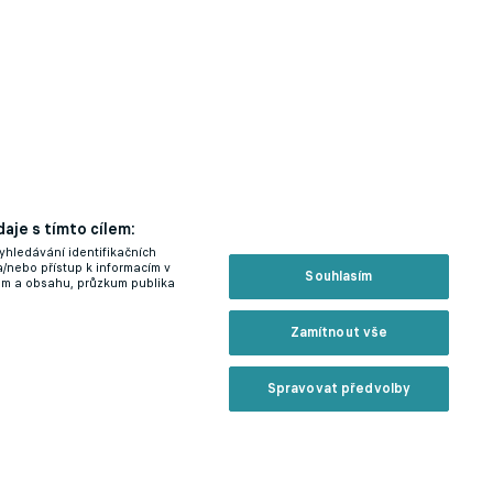
aje s tímto cílem:
yhledávání identifikačních
č
a/nebo přístup k informacím v
Souhlasím
lam a obsahu, průzkum publika
Zamítnout vše
Spravovat předvolby