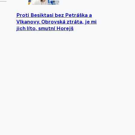
Proti Besiktasi bez Petráška a
Vlkanovy. Obrovská ztráta, je mi
jich líto, smutní Horejš