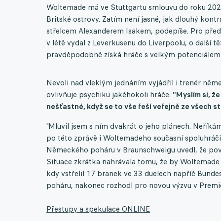
Woltemade má ve Stuttgartu smlouvu do roku 2028 
Britské ostrovy. Zatím není jasné, jak dlouhý kont
střelcem Alexanderem Isakem, podepíše. Pro předs
v létě vydal z Leverkusenu do Liverpoolu, o další t
pravděpodobně získá hráče s velkým potenciálem
Nevoli nad vleklým jednáním vyjádřil i trenér něm
ovlivňuje psychiku jakéhokoli hráče.
"Myslím si, ž
nešťastné, když se to vše řeší veřejně ze všech st
"Mluvil jsem s ním dvakrát o jeho plánech. Neříkám
po této zprávě i Woltemadeho současní spoluhráči
Německého poháru v Braunschweigu uvedl, že považu
Situace zkrátka nahrávala tomu, že by Woltemade 
kdy vstřelil 17 branek ve 33 duelech napříč Bund
poháru, nakonec rozhodl pro novou výzvu v Premi
Přestupy a spekulace ONLINE