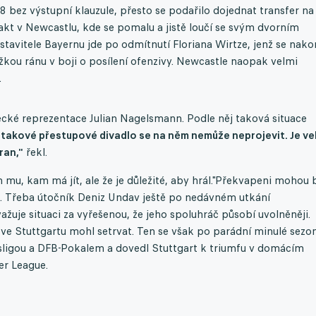
bez výstupní klauzule, přesto se podařilo dojednat transfer na
rakt v Newcastlu, kde se pomalu a jistě loučí se svým dvorním
tavitele Bayernu jde po odmítnutí Floriana Wirtze, jenž se nak
ěžkou ránu v boji o posílení ofenzivy. Newcastle naopak velmi
.
ecké reprezentace Julian Nagelsmann. Podle něj taková situace
e takové přestupové divadlo se na něm nemůže neprojevit. Je ve
ran,"
řekl.
 mu, kam má jít, ale že je důležité, aby hrál."Překvapeni mohou 
. Třeba útočník Deniz Undav ještě po nedávném utkání
je situaci za vyřešenou, že jeho spoluhráč působí uvolněněji.
ve Stuttgartu mohl setrvat. Ten se však po parádní minulé sezo
esligou a DFB-Pokalem a dovedl Stuttgart k triumfu v domácím
er League.