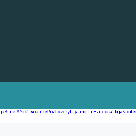
ga
Serie A
Nižší soutěže
Rozhovory
Liga mistrů
Evropská liga
Konfer