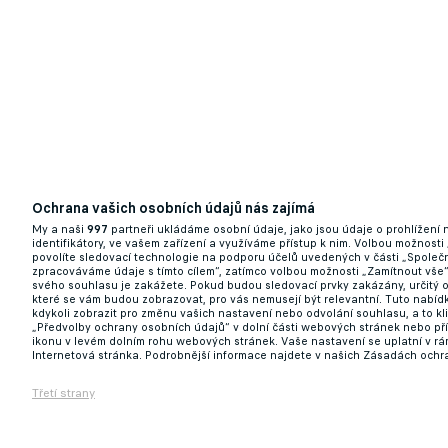
27.08.2025 13:00
Ochrana vašich osobních údajů nás zajímá
My a naši
997
partneři ukládáme osobní údaje, jako jsou údaje o prohlížení
Isak v Newcastlu nehraje, přesto byl povol
identifikátory, ve vašem zařízení a využíváme přístup k nim. Volbou možnosti
povolíte sledovací technologie na podporu účelů uvedených v části „Společn
zpracováváme údaje s tímto cílem“, zatímco volbou možnosti „Zamítnout vše
27.08.2025 12:32
svého souhlasu je zakážete. Pokud budou sledovací prvky zakázány, určitý 
které se vám budou zobrazovat, pro vás nemusejí být relevantní. Tuto nabí
kdykoli zobrazit pro změnu vašich nastavení nebo odvolání souhlasu, a to k
„Předvolby ochrany osobních údajů“ v dolní části webových stránek nebo př
ikonu v levém dolním rohu webových stránek. Vaše nastavení se uplatní v r
Internetová stránka. Podrobnější informace najdete v našich Zásadách ochr
Třetí strany