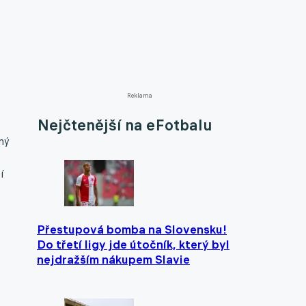
Reklama
Nejčtenější na eFotbalu
ný
í
Přestupová bomba na Slovensku!
Do třetí ligy jde útočník, který byl
nejdražším nákupem Slavie