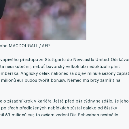
John MACDOUGALL / AFP
kvapivého přestupu ze Stuttgartu do Newcastlu United. Očekáva
a neuskutečnil, neboť bavorský velkoklub nedokázal splnit
mberska. Anglický celek nakonec za objev minulé sezony zaplat
ět milionů eur budou tvořit bonusy. Němec má brzy zamířit na
o zásadní krok v kariéře. Ještě před pár týdny se zdálo, že jeho
i po třech předložených nabídkách zůstal daleko od částky
il 63 milionů eur, to ovšem vedení Die Schwaben nestačilo.