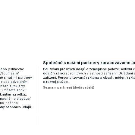
Společně s našimi partnery zpracováváme úd
 nebo jedinečné
Používání přesných údajů o zeměpisné poloze. Aktivní v
án do švédské reprezentace. Není to ideální, řekl kou
 „Souhlasím“
údajů v rámci specifických vlastností zařízení. Ukládání 
ě s našimi partnery
zařízení. Personalizovaná reklama a obsah, měření rek
“ nebo odvoláním
a rozvoj služeb.
obsah a reklamy,
Seznam partnerů (dodavatelů)
dku můžete znovu
liknutím na odkaz
ípadně na plovoucí
ámci našeho
any osobních údajů.