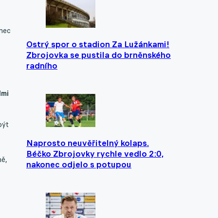
onec
Ostrý spor o stadion Za Lužánkami!
Zbrojovka se pustila do brněnského
radního
lmi
být
Naprosto neuvěřitelný kolaps.
Béčko Zbrojovky rychle vedlo 2:0,
ně,
nakonec odjelo s potupou