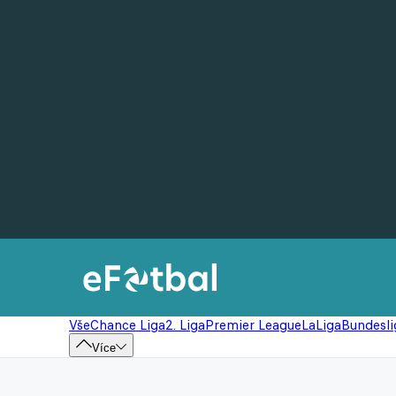
Vše
Chance Liga
2. Liga
Premier League
LaLiga
Bundesli
Více