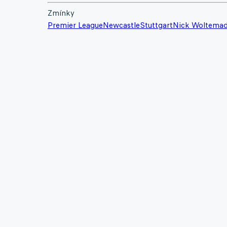
Zmínky
Premier League
Newcastle
Stuttgart
Nick Woltema