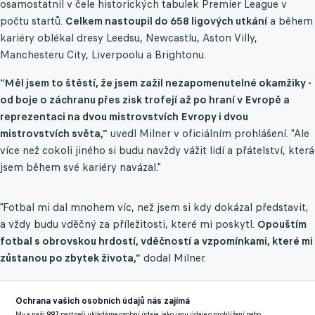
osamostatnil v čele historických tabulek Premier League v
počtu startů.
Celkem nastoupil do 658 ligových utkání
a během
kariéry oblékal dresy Leedsu, Newcastlu, Aston Villy,
Manchesteru City, Liverpoolu a Brightonu.
"Měl jsem to štěstí, že jsem zažil nezapomenutelné okamžiky -
od boje o záchranu přes zisk trofejí až po hraní v Evropě a
reprezentaci na dvou mistrovstvích Evropy i dvou
mistrovstvích světa,"
uvedl Milner v oficiálním prohlášení. "Ale
více než cokoli jiného si budu navždy vážit lidí a přátelství, která
jsem během své kariéry navázal."
"Fotbal mi dal mnohem víc, než jsem si kdy dokázal představit,
a vždy budu vděčný za příležitosti, které mi poskytl.
Opouštím
fotbal s obrovskou hrdostí, vděčností a vzpomínkami, které mi
zůstanou po zbytek života,"
dodal Milner.
Od zázračného talentu k legendě Premier League
Ochrana vašich osobních údajů nás zajímá
My a naši
997
partneři ukládáme osobní údaje, jako jsou údaje o prohlížení nebo