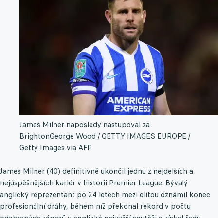
James Milner naposledy nastupoval za
Brighton
George Wood / GETTY IMAGES EUROPE /
Getty Images via AFP
James Milner (40) definitivně ukončil jednu z nejdelších a
nejúspěšnějších kariér v historii Premier League. Bývalý
anglický reprezentant po 24 letech mezi elitou oznámil konec
profesionální dráhy, během níž překonal rekord v počtu
odehraných zápasů v anglické nejvyšší soutěži a získal řadu