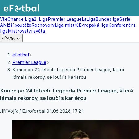
Vše
Chance Liga
2. Liga
Premier League
LaLiga
Bundesliga
Serie
A
Nižší soutěže
Rozhovory
Liga mistrů
Evropská liga
Konferenční
liga
Mistrovství světa
Více
eFotbal
Premier League
Konec po 24 letech. Legenda Premier League, která
lámala rekordy, se loučí s kariérou
Konec po 24 letech. Legenda Premier League, která
lámala rekordy, se loučí s kariérou
Jiří Vojík / Eurofotbal
,
01.06.2026 17:21