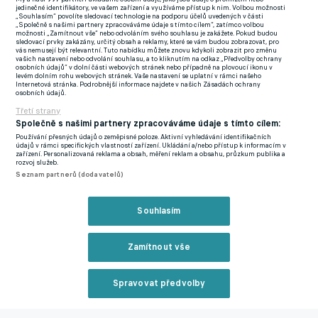
Milner debutoval v Premier League už v listopadu 2002 jako
jedinečné identifikátory, ve vašem zařízení a využíváme přístup k nim. Volbou možnosti
šestnáctiletý talent Leedsu United. O měsíc později se stal
„Souhlasím“ povolíte sledovací technologie na podporu účelů uvedených v části
„Společně s našimi partnery zpracováváme údaje s tímto cílem“, zatímco volbou
nejmladším střelcem v historii soutěže, dnes mu v tomto pořadí
možnosti „Zamítnout vše“ nebo odvoláním svého souhlasu je zakážete. Pokud budou
sledovací prvky zakázány, určitý obsah a reklamy, které se vám budou zobrazovat, pro
patří třetí místo za Maxem Dowmanem a Jamesem Vaughanem.
vás nemusejí být relevantní. Tuto nabídku můžete znovu kdykoli zobrazit pro změnu
vašich nastavení nebo odvolání souhlasu, a to kliknutím na odkaz „Předvolby ochrany
Po sestupu Leedsu v roce 2004 zamířil do Newcastlu, odkud
osobních údajů“ v dolní části webových stránek nebo případně na plovoucí ikonu v
levém dolním rohu webových stránek. Vaše nastavení se uplatní v rámci našeho
následně vedla jeho cesta přes Aston Villu až do Manchesteru
Zavřít rekl
Internetová stránka. Podrobnější informace najdete v našich Zásadách ochrany
osobních údajů.
City.
Třetí strany
Společně s našimi partnery zpracováváme údaje s tímto cílem:
Právě v dresu Citizens začal sbírat největší klubové úspěchy. S
Používání přesných údajů o zeměpisné poloze. Aktivní vyhledávání identifikačních
údajů v rámci specifických vlastností zařízení. Ukládání a/nebo přístup k informacím v
klubem získal dva tituly v Premier League v letech 2012 a 2014,
zařízení. Personalizovaná reklama a obsah, měření reklam a obsahu, průzkum publika a
rozvoj služeb.
než v roce 2015 přestoupil do Liverpoolu. Na Anfieldu strávil
Seznam partnerů (dodavatelů)
osm sezon, během nichž odehrál 332 zápasů a pomohl Reds k
triumfu v Lize mistrů v roce 2019 i k prvnímu ligovému titulu po
Reklama
Souhlasím
třiceti letech o rok později.
Zamítnout vše
Milner v kariéře nastoupil také do 61 utkání za anglickou
reprezentaci. Zúčastnil se dvou mistrovství světa i dvou
Spravovat předvolby
evropských šampionátů a dlouhé roky patřil ke stálicím
Reklama
Albionu.