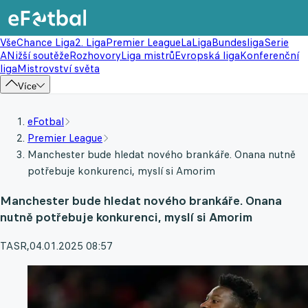
Vše
Chance Liga
2. Liga
Premier League
LaLiga
Bundesliga
Serie
A
Nižší soutěže
Rozhovory
Liga mistrů
Evropská liga
Konferenční
liga
Mistrovství světa
Více
eFotbal
Premier League
Manchester bude hledat nového brankáře. Onana nutně
potřebuje konkurenci, myslí si Amorim
Manchester bude hledat nového brankáře. Onana
nutně potřebuje konkurenci, myslí si Amorim
TASR
,
04.01.2025 08:57