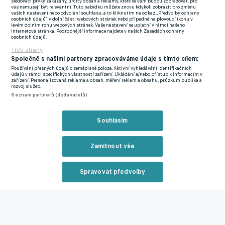
sledovací prvky zakázány, určitý obsah a reklamy, které se vám budou zobrazovat, pro
vás nemusejí být relevantní. Tuto nabídku můžete znovu kdykoli zobrazit pro změnu
vašich nastavení nebo odvolání souhlasu, a to kliknutím na odkaz „Předvolby ochrany
osobních údajů“ v dolní části webových stránek nebo případně na plovoucí ikonu v
levém dolním rohu webových stránek. Vaše nastavení se uplatní v rámci našeho
Internetová stránka. Podrobnější informace najdete v našich Zásadách ochrany
osobních údajů.
Třetí strany
Společně s našimi partnery zpracováváme údaje s tímto cílem:
Používání přesných údajů o zeměpisné poloze. Aktivní vyhledávání identifikačních
údajů v rámci specifických vlastností zařízení. Ukládání a/nebo přístup k informacím v
V Manchesteru nemohou být s aktuálním umístěním
zařízení. Personalizovaná reklama a obsah, měření reklam a obsahu, průzkum publika a
rozvoj služeb.
spokojení.
Livesport
Seznam partnerů (dodavatelů)
Podle Manchester Evening News nepovažuje Amorim Bayindira
Souhlasím
za vhodného adepta na post jedničky, a proto chce na
brankářský post angažovat nového muže.
"Onana potřebuje
Zamítnout vše
konkurenci,"
nechal se údajně slyšet kouč Rudých ďáblů.
Kamerunský reprezentant působí v barvách anglického celku
Spravovat předvolby
od července 2023.
Reklama
United řeší krizi prodloužením smlouvy Maguireho. Harryho
hodně potřebujeme, říká Amorim