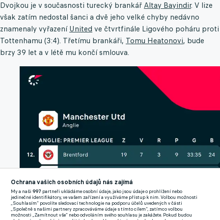
Dvojkou je v současnosti turecký brankář
Altay Bayindir
. V lize
však zatím nedostal šanci a dvě jeho velké chyby nedávno
znamenaly vyřazení
United
ve čtvrtfinále Ligového poháru proti
Tottenhamu (3:4). Třetímu brankáři,
Tomu Heatonovi
, bude
brzy 39 let a v létě mu končí smlouva.
Ochrana vašich osobních údajů nás zajímá
My a naši
997
partneři ukládáme osobní údaje, jako jsou údaje o prohlížení nebo
jedinečné identifikátory, ve vašem zařízení a využíváme přístup k nim. Volbou možnosti
„Souhlasím“ povolíte sledovací technologie na podporu účelů uvedených v části
„Společně s našimi partnery zpracováváme údaje s tímto cílem“, zatímco volbou
možnosti „Zamítnout vše“ nebo odvoláním svého souhlasu je zakážete. Pokud budou