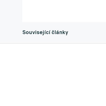
Související články
Když se Petr Čech podruhé narodil. Před 18
17.10.2024 09:05