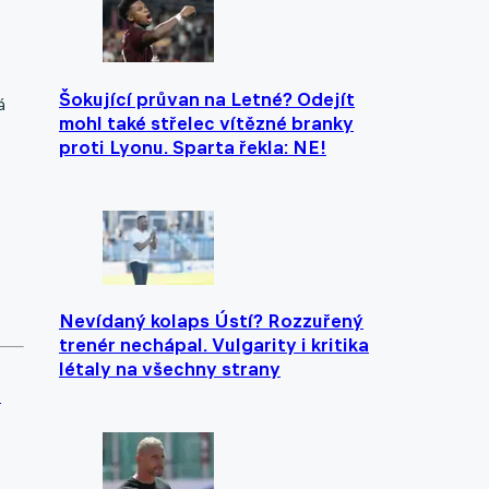
Šokující průvan na Letné? Odejít
á
mohl také střelec vítězné branky
proti Lyonu. Sparta řekla: NE!
Nevídaný kolaps Ústí? Rozzuřený
trenér nechápal. Vulgarity i kritika
létaly na všechny strany
s