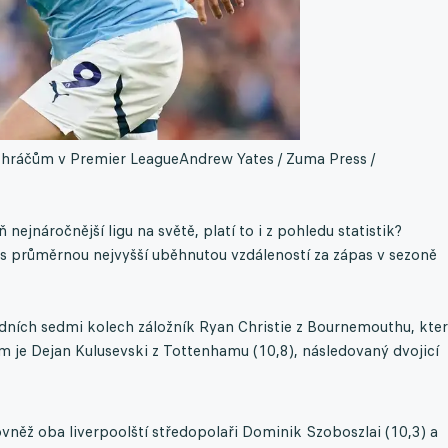
m hráčům v Premier League
Andrew Yates / Zuma Press /
nejnáročnější ligu na světě, platí to i z pohledu statistik?
 s průměrnou nejvyšší uběhnutou vzdáleností za zápas v sezoně
ních sedmi kolech záložník Ryan Christie z Bournemouthu, kte
ím je Dejan Kulusevski z Tottenhamu (10,8), následovaný dvojicí
vněž oba liverpoolští středopolaři Dominik Szoboszlai (10,3) a