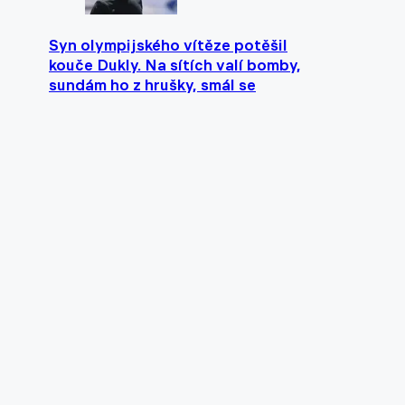
Syn olympijského vítěze potěšil
kouče Dukly. Na sítích valí bomby,
sundám ho z hrušky, smál se