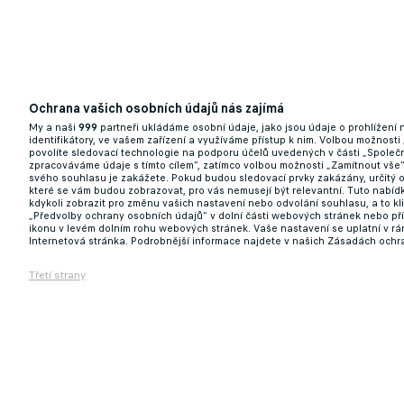
Ochrana vašich osobních údajů nás zajímá
My a naši
999
partneři ukládáme osobní údaje, jako jsou údaje o prohlížení
V Turíně si chtějí pořídit náhradu za Mili
identifikátory, ve vašem zařízení a využíváme přístup k nim. Volbou možnosti
povolíte sledovací technologie na podporu účelů uvedených v části „Společn
zpracováváme údaje s tímto cílem“, zatímco volbou možnosti „Zamítnout vše
svého souhlasu je zakážete. Pokud budou sledovací prvky zakázány, určitý 
16.10.2024 20:19
které se vám budou zobrazovat, pro vás nemusejí být relevantní. Tuto nabí
kdykoli zobrazit pro změnu vašich nastavení nebo odvolání souhlasu, a to k
„Předvolby ochrany osobních údajů“ v dolní části webových stránek nebo př
ikonu v levém dolním rohu webových stránek. Vaše nastavení se uplatní v r
Internetová stránka. Podrobnější informace najdete v našich Zásadách ochr
Třetí strany
Další produkt mládežnické akademie Citizen
Ostrovy?