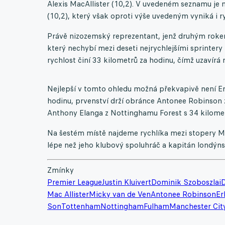
Alexis MacAllister (10,2). V uvedeném seznamu je n
(10,2), který však oproti výše uvedeným vyniká i r
Právě nizozemský reprezentant, jenž druhým rok
který nechybí mezi deseti nejrychlejšími sprintery
rychlost činí 33 kilometrů za hodinu, čímž uzavírá n
Nejlepší v tomto ohledu možná překvapivě není Erl
hodinu, prvenství drží obránce Antonee Robinson 
Anthony Elanga z Nottinghamu Forest s 34 kilomet
Na šestém místě najdeme rychlíka mezi stopery Mi
lépe než jeho klubový spoluhráč a kapitán londýn
Zmínky
Premier League
Justin Kluivert
Dominik Szoboszlai
D
Mac Allister
Micky van de Ven
Antonee Robinson
Er
Son
Tottenham
Nottingham
Fulham
Manchester Cit