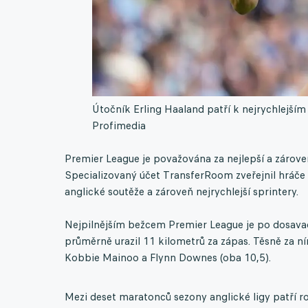
Útočník Erling Haaland patří k nejrychlejší
Profimedia
Premier League je považována za nejlepší a zároveň 
Specializovaný účet TransferRoom zveřejnil hráče
anglické soutěže a zároveň nejrychlejší sprintery.
Nejpilnějším bežcem Premier League je po dosavad
průměrně urazil 11 kilometrů za zápas. Těsně za n
Kobbie Mainoo a Flynn Downes (oba 10,5).
Mezi deset maratonců sezony anglické ligy patří ro