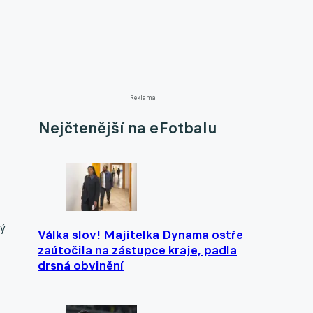
Reklama
Nejčtenější na eFotbalu
rý
Válka slov! Majitelka Dynama ostře
zaútočila na zástupce kraje, padla
drsná obvinění