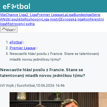
Vše
Chance Liga
2. Liga
Premier League
LaLiga
Bundesliga
Serie
A
Nižší soutěže
Rozhovory
Liga mistrů
Evropská liga
Konferenční
liga
Mistrovství světa
Více
eFotbal
Premier League
Newcastle hlásí posilu z Francie. Stane se talentovaný
mladík novou jedničkou týmu?
Newcastle hlásí posilu z Francie. Stane se
talentovaný mladík novou jedničkou týmu?
Jiří Vojík / Eurofotbal
,
10.06.2026 16:46