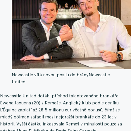
Newcastle vítá novou posilu do brány
Newcastle
United
Newcastle United dotáhl příchod talentovaného brankáře
Ewena Jaouena (20) z Remeše. Anglický klub podle deníku
L'Équipe zaplatí až 28,5 milionu eur včetně bonusů, čímž se
mladý gólman zařadil mezi nejdražší brankáře do 23 let v
historii. Vyšší částku inkasovala Remeš v minulosti pouze za
odchod Huga Ekitikého do Paris Saint-Germain.