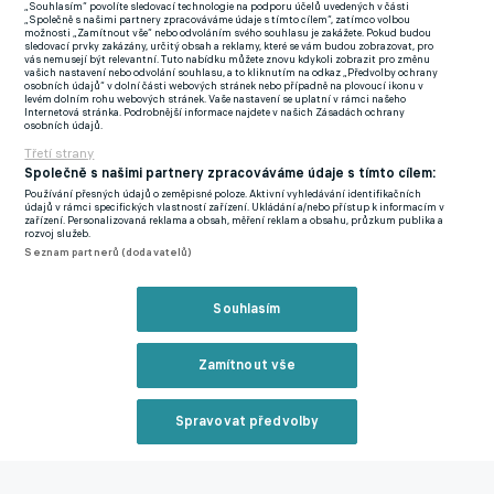
„Souhlasím“ povolíte sledovací technologie na podporu účelů uvedených v části
„Společně s našimi partnery zpracováváme údaje s tímto cílem“, zatímco volbou
možnosti „Zamítnout vše“ nebo odvoláním svého souhlasu je zakážete. Pokud budou
Jaouen je odchovancem Guingampu, odkud se před třemi lety
sledovací prvky zakázány, určitý obsah a reklamy, které se vám budou zobrazovat, pro
vás nemusejí být relevantní. Tuto nabídku můžete znovu kdykoli zobrazit pro změnu
přesunul do Remeše. Po hostováních v Rodezu a Dunkerku se
vašich nastavení nebo odvolání souhlasu, a to kliknutím na odkaz „Předvolby ochrany
osobních údajů“ v dolní části webových stránek nebo případně na plovoucí ikonu v
před rokem vrátil do mateřského působiště, kde v uplynulé
levém dolním rohu webových stránek. Vaše nastavení se uplatní v rámci našeho
Internetová stránka. Podrobnější informace najdete v našich Zásadách ochrany
sezoně jako týmová jednička neúspěšně bojoval o návrat do
osobních údajů.
Ligue 1. Rodák z Paříže je francouzským mládežnickým
Třetí strany
reprezentantem, momentálně chytá za jednadvacítku.
Společně s našimi partnery zpracováváme údaje s tímto cílem:
Používání přesných údajů o zeměpisné poloze. Aktivní vyhledávání identifikačních
údajů v rámci specifických vlastností zařízení. Ukládání a/nebo přístup k informacím v
Manchester United usiluje o hvězdu Newcastlu. Straky požadují
zařízení. Personalizovaná reklama a obsah, měření reklam a obsahu, průzkum publika a
rozvoj služeb.
astronomickou částku
Seznam partnerů (dodavatelů)
Zmínky
Souhlasím
Premier League
Ewen Jaouen
Newcastle
Zamítnout vše
Související články
Spravovat předvolby
Reklama