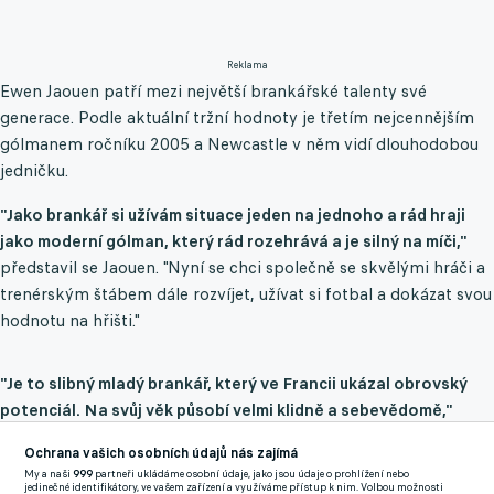
Reklama
Ewen Jaouen patří mezi největší brankářské talenty své
generace. Podle aktuální tržní hodnoty je třetím nejcennějším
gólmanem ročníku 2005 a Newcastle v něm vidí dlouhodobou
jedničku.
"Jako brankář si užívám situace jeden na jednoho a rád hraji
jako moderní gólman, který rád rozehrává a je silný na míči,"
představil se Jaouen. "Nyní se chci společně se skvělými hráči a
trenérským štábem dále rozvíjet, užívat si fotbal a dokázat svou
hodnotu na hřišti."
"Je to slibný mladý brankář, který ve Francii ukázal obrovský
potenciál. Na svůj věk působí velmi klidně a sebevědomě,"
pochválil novou posilu trenér Eddie Howe. "Jsme přesvědčeni,
Ochrana vašich osobních údajů nás zajímá
že se v našem prostředí může dále rozvíjet a zlepšovat," dodal
My a naši
999
partneři ukládáme osobní údaje, jako jsou údaje o prohlížení nebo
kouč Magpies.
jedinečné identifikátory, ve vašem zařízení a využíváme přístup k nim. Volbou možnosti