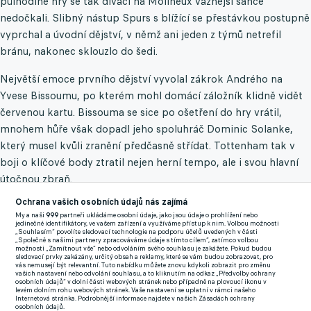
půlhodině hry se tak diváci na Molineux vážnější šance
nedočkali. Slibný nástup Spurs s blížící se přestávkou postupně
vyprchal a úvodní dějství, v němž ani jeden z týmů netrefil
bránu, nakonec sklouzlo do šedi.
Největší emoce prvního dějství vyvolal zákrok Andrého na
Yvese Bissoumu, po kterém mohl domácí záložník klidně vidět
červenou kartu. Bissouma se sice po ošetření do hry vrátil,
mnohem hůře však dopadl jeho spoluhráč Dominic Solanke,
který musel kvůli zranění předčasně střídat. Tottenham tak v
boji o klíčové body ztratil nejen herní tempo, ale i svou hlavní
útočnou zbraň.
Ochrana vašich osobních údajů nás zajímá
My a naši
999
partneři ukládáme osobní údaje, jako jsou údaje o prohlížení nebo
jedinečné identifikátory, ve vašem zařízení a využíváme přístup k nim. Volbou možnosti
„Souhlasím“ povolíte sledovací technologie na podporu účelů uvedených v části
„Společně s našimi partnery zpracováváme údaje s tímto cílem“, zatímco volbou
možnosti „Zamítnout vše“ nebo odvoláním svého souhlasu je zakážete. Pokud budou
sledovací prvky zakázány, určitý obsah a reklamy, které se vám budou zobrazovat, pro
vás nemusejí být relevantní. Tuto nabídku můžete znovu kdykoli zobrazit pro změnu
vašich nastavení nebo odvolání souhlasu, a to kliknutím na odkaz „Předvolby ochrany
osobních údajů“ v dolní části webových stránek nebo případně na plovoucí ikonu v
levém dolním rohu webových stránek. Vaše nastavení se uplatní v rámci našeho
Internetová stránka. Podrobnější informace najdete v našich Zásadách ochrany
osobních údajů.