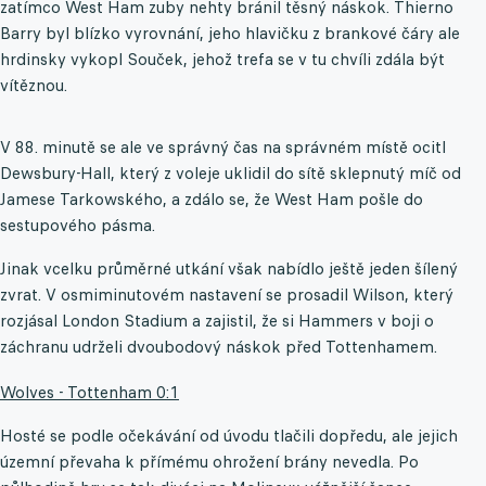
zatímco West Ham zuby nehty bránil těsný náskok. Thierno
Barry byl blízko vyrovnání, jeho hlavičku z brankové čáry ale
hrdinsky vykopl Souček, jehož trefa se v tu chvíli zdála být
vítěznou.
V 88. minutě se ale ve správný čas na správném místě ocitl
Dewsbury-Hall, který z voleje uklidil do sítě sklepnutý míč od
Jamese Tarkowského, a zdálo se, že West Ham pošle do
sestupového pásma.
Jinak vcelku průměrné utkání však nabídlo ještě jeden šílený
zvrat. V osmiminutovém nastavení se prosadil Wilson, který
rozjásal London Stadium a zajistil, že si Hammers v boji o
záchranu udrželi dvoubodový náskok před Tottenhamem.
Wolves - Tottenham 0:1
Hosté se podle očekávání od úvodu tlačili dopředu, ale jejich
územní převaha k přímému ohrožení brány nevedla. Po