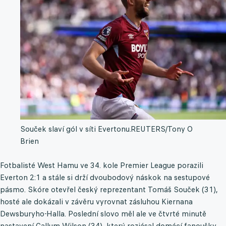
Souček slaví gól v síti Evertonu.
REUTERS/Tony O
Brien
Fotbalisté West Hamu ve 34. kole Premier League porazili
Everton 2:1 a stále si drží dvoubodový náskok na sestupové
pásmo. Skóre otevřel český reprezentant Tomáš Souček (31),
hosté ale dokázali v závěru vyrovnat zásluhou Kiernana
Dewsburyho-Halla. Poslední slovo měl ale ve čtvrté minutě
nastavení Callum Wilson (34), který rozjásal domácí fanoušky.