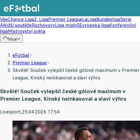
Vše
Chance Liga
2. Liga
Premier League
LaLiga
Bundesliga
Serie
A
Nižší soutěže
Rozhovory
Liga mistrů
Evropská liga
Konferenční
liga
Mistrovství světa
Více
eFotbal
Premier League
Skvělé! Souček vylepšil české gólové maximum v Premier
League, Kinský neinkasoval a slaví výhru
Skvělé! Souček vylepšil české gólové maximum v
Premier League, Kinský neinkasoval a slaví výhru
Livesport
,
25.04.2026 17:54