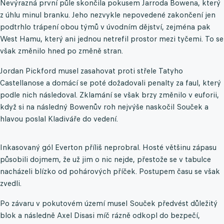
Nevýrazná první půle skončila pokusem Jarroda Bowena, který
z úhlu minul branku. Jeho nezvykle nepovedené zakončení jen
podtrhlo trápení obou týmů v úvodním dějství, zejména pak
West Hamu, který ani jednou netrefil prostor mezi tyčemi. To se
však změnilo hned po změně stran.
Jordan Pickford musel zasahovat proti střele Tatyho
Castellanose a domácí se poté dožadovali penalty za faul, který
podle nich následoval. Zklamání se však brzy změnilo v euforii,
když si na následný Bowenův roh nejvýše naskočil Souček a
hlavou poslal Kladiváře do vedení.
Inkasovaný gól Everton příliš neprobral. Hosté většinu zápasu
působili dojmem, že už jim o nic nejde, přestože se v tabulce
nacházeli blízko od pohárových příček. Postupem času se však
zvedli.
Po závaru v pokutovém území musel Souček předvést důležitý
blok a následně Axel Disasi míč rázně odkopl do bezpečí,