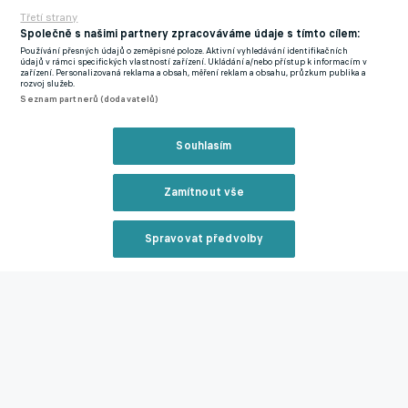
Třetí strany
Společně s našimi partnery zpracováváme údaje s tímto cílem:
Používání přesných údajů o zeměpisné poloze. Aktivní vyhledávání identifikačních
údajů v rámci specifických vlastností zařízení. Ukládání a/nebo přístup k informacím v
zařízení. Personalizovaná reklama a obsah, měření reklam a obsahu, průzkum publika a
rozvoj služeb.
Seznam partnerů (dodavatelů)
Souhlasím
Zamítnout vše
Spravovat předvolby
Reklama
Statistiky zápasu.
Opta by Stats Perform
Ve snaze vnést do hry nový impulz poslal De Zerbi do druhé
půle Mathyse Tela a krátce po změně stran se Spurs dočkali své
Zavřít rekl
dosud největší šance. Xavi Simons však v nadějné pozici
technický obstřel mezi tři tyče nevměstnal.