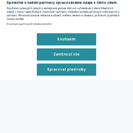
Společně s našimi partnery zpracováváme údaje s tímto cílem:
Premier League
West Ham
Southampton
Mateus
Používání přesných údajů o zeměpisné poloze. Aktivní vyhledávání identifikačních
Fernandes
Tomáš Souček
údajů v rámci specifických vlastností zařízení. Ukládání a/nebo přístup k informacím v
zařízení. Personalizovaná reklama a obsah, měření reklam a obsahu, průzkum publika a
rozvoj služeb.
Seznam partnerů (dodavatelů)
Související články
Souhlasím
Zamítnout vše
Spravovat předvolby
Reklama
Emoce ve West Hamu: Bowen se pohádal s fanoušky,
Souček musel zasáhnout. Trápíme se, říká trenér
27.08.2025 07:14
Zavřít rekl