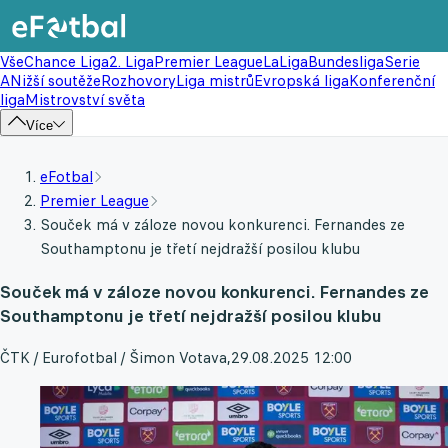
Vše
Chance Liga
2. Liga
Premier League
LaLiga
Bundesliga
Serie
A
Nižší soutěže
Rozhovory
Liga mistrů
Evropská liga
Konferenční
liga
Mistrovství světa
Více
eFotbal
Premier League
Souček má v záloze novou konkurenci. Fernandes ze
Southamptonu je třetí nejdražší posilou klubu
Souček má v záloze novou konkurenci. Fernandes ze
Southamptonu je třetí nejdražší posilou klubu
ČTK / Eurofotbal / Šimon Votava
,
29.08.2025 12:00