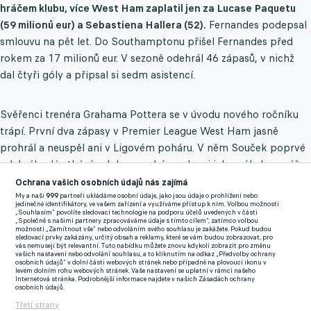
hráčem klubu, více West Ham zaplatil jen za Lucase Paquetu
(59 milionů eur) a Sebastiena Hallera (52).
Fernandes podepsal
smlouvu na pět let. Do Southamptonu přišel Fernandes před
rokem za 17 milionů eur. V sezoně odehrál 46 zápasů, v nichž
dal čtyři góly a připsal si sedm asistencí.
Svěřenci trenéra Grahama Pottera se v úvodu nového ročníku
trápí. První dva zápasy v Premier League West Ham jasně
prohrál a neuspěl ani v Ligovém poháru. V něm Souček poprvé
odehrál celé utkání a dokonce skóroval, ani jeho gól ale porážce
2:3 s Wolverhamptonem nezabránil.
Ochrana vašich osobních údajů nás zajímá
My a naši
999
partneři ukládáme osobní údaje, jako jsou údaje o prohlížení nebo
jedinečné identifikátory, ve vašem zařízení a využíváme přístup k nim. Volbou možnosti
Klub usiluje o další posilu do zálohy. Ještě před koncem
„Souhlasím“ povolíte sledovací technologie na podporu účelů uvedených v části
„Společně s našimi partnery zpracováváme údaje s tímto cílem“, zatímco volbou
přestupového období by měl přijít jednadvacetiletý
možnosti „Zamítnout vše“ nebo odvoláním svého souhlasu je zakážete. Pokud budou
sledovací prvky zakázány, určitý obsah a reklamy, které se vám budou zobrazovat, pro
Soungoutou Magassa z Monaka.
vás nemusejí být relevantní. Tuto nabídku můžete znovu kdykoli zobrazit pro změnu
vašich nastavení nebo odvolání souhlasu, a to kliknutím na odkaz „Předvolby ochrany
osobních údajů“ v dolní části webových stránek nebo případně na plovoucí ikonu v
Přestupy a spekulace ONLINE
levém dolním rohu webových stránek. Vaše nastavení se uplatní v rámci našeho
Internetová stránka. Podrobnější informace najdete v našich Zásadách ochrany
osobních údajů.
Třetí strany
Zmínky