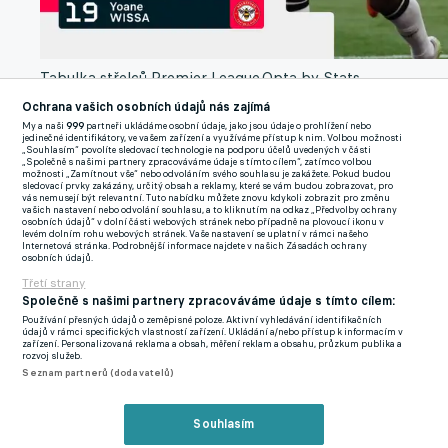
Tabulka střelců Premier League.
Opta by Stats
Perform
Ochrana vašich osobních údajů nás zajímá
My a naši
999
partneři ukládáme osobní údaje, jako jsou údaje o prohlížení nebo
jedinečné identifikátory, ve vašem zařízení a využíváme přístup k nim. Volbou možnosti
Isakova současná smlouva platí do roku 2028, ale přestože je
„Souhlasím“ povolíte sledovací technologie na podporu účelů uvedených v části
„Společně s našimi partnery zpracováváme údaje s tímto cílem“, zatímco volbou
hvězdným útočníkem, nepatří k nejlépe vydělávajícím hráčům
možnosti „Zamítnout vše“ nebo odvoláním svého souhlasu je zakážete. Pokud budou
sledovací prvky zakázány, určitý obsah a reklamy, které se vám budou zobrazovat, pro
Newcastlu.
Jednání o nové smlouvě původně začaly před více
vás nemusejí být relevantní. Tuto nabídku můžete znovu kdykoli zobrazit pro změnu
vašich nastavení nebo odvolání souhlasu, a to kliknutím na odkaz „Předvolby ochrany
než rokem, ale plány na vylepšení dohody se takřka zastavily.
osobních údajů“ v dolní části webových stránek nebo případně na plovoucí ikonu v
levém dolním rohu webových stránek. Vaše nastavení se uplatní v rámci našeho
Internetová stránka. Podrobnější informace najdete v našich Zásadách ochrany
osobních údajů.
Licitování narazila na řadu překážek – včetně neshod ohledně
Třetí strany
případné výstupní klauzule, uvádí zdroje, které mají k oběma
Společně s našimi partnery zpracováváme údaje s tímto cílem:
stranám blízko. Nicméně Newcastle drží jakékoliv posuny v
Používání přesných údajů o zeměpisné poloze. Aktivní vyhledávání identifikačních
soukromí, aby nedošlo na veřejnosti k různým šumům, které by
údajů v rámci specifických vlastností zařízení. Ukládání a/nebo přístup k informacím v
zařízení. Personalizovaná reklama a obsah, měření reklam a obsahu, průzkum publika a
nahrávaly případným zájemcům.
rozvoj služeb.
Seznam partnerů (dodavatelů)
Straky ale potřebují najít řešení, jelikož by mohly riskovat
Isakův případný odchod. Ideální scénář je takový, že se útočník
Souhlasím
stane nejlépe placeným hráčem Newcastlu.
Tím je nyní záložník