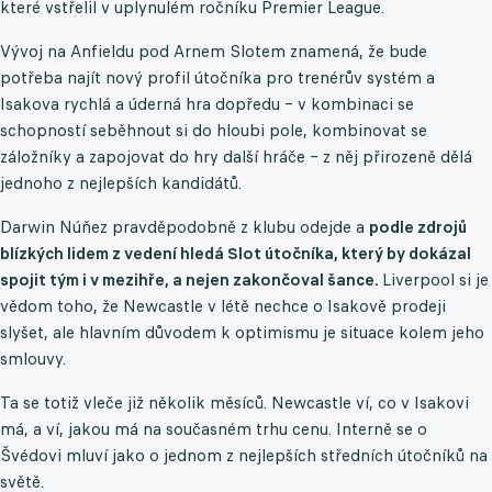
které vstřelil v uplynulém ročníku Premier League.
Vývoj na Anfieldu pod Arnem Slotem znamená, že bude
potřeba najít nový profil útočníka pro trenérův systém a
Isakova rychlá a úderná hra dopředu – v kombinaci se
schopností seběhnout si do hloubi pole, kombinovat se
záložníky a zapojovat do hry další hráče – z něj přirozeně dělá
jednoho z nejlepších kandidátů.
Darwin Núňez pravděpodobně z klubu odejde a
podle zdrojů
blízkých lidem z vedení hledá Slot útočníka, který by dokázal
spojit tým i v mezihře, a nejen zakončoval šance.
Liverpool si je
vědom toho, že Newcastle v létě nechce o Isakově prodeji
slyšet, ale hlavním důvodem k optimismu je situace kolem jeho
smlouvy.
Ta se totiž vleče již několik měsíců. Newcastle ví, co v Isakovi
má, a ví, jakou má na současném trhu cenu. Interně se o
Švédovi mluví jako o jednom z nejlepších středních útočníků na
světě.