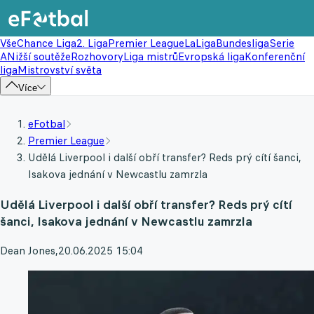
Vše
Chance Liga
2. Liga
Premier League
LaLiga
Bundesliga
Serie
A
Nižší soutěže
Rozhovory
Liga mistrů
Evropská liga
Konferenční
liga
Mistrovství světa
Více
eFotbal
Premier League
Udělá Liverpool i další obří transfer? Reds prý cítí šanci,
Isakova jednání v Newcastlu zamrzla
Udělá Liverpool i další obří transfer? Reds prý cítí
šanci, Isakova jednání v Newcastlu zamrzla
Dean Jones
,
20.06.2025 15:04