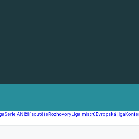
ga
Serie A
Nižší soutěže
Rozhovory
Liga mistrů
Evropská liga
Konfer