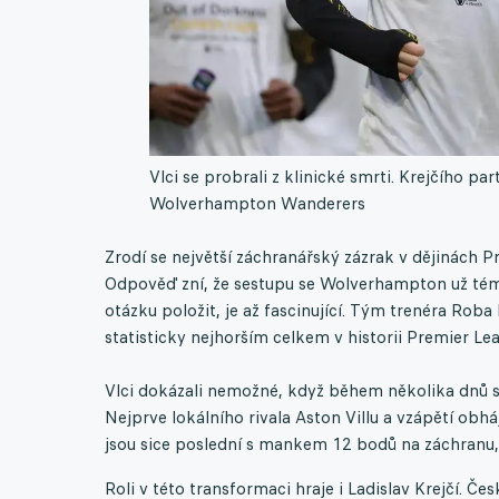
Vlci se probrali z klinické smrti. Krejčího pa
Wolverhampton Wanderers
Zrodí se největší záchranářský zázrak v dějinách 
Odpověď zní, že sestupu se Wolverhampton už téměř
otázku položit, je až fascinující. Tým trenéra Ro
statisticky nejhorším celkem v historii Premier Lea
Vlci dokázali nemožné, když během několika dnů s
Nejprve lokálního rivala Aston Villu a vzápětí obhá
jsou sice poslední s mankem 12 bodů na záchranu, 
Roli v této transformaci hraje i Ladislav Krejčí. Č