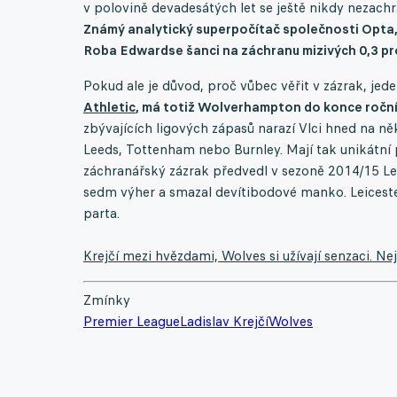
v polovině devadesátých let se ještě nikdy nezach
Známý analytický superpočítač společnosti Opta, 
Roba Edwardse šanci na záchranu mizivých 0,3 p
Pokud ale je důvod, proč vůbec věřit v zázrak, jede
Athletic
, má totiž Wolverhampton do konce ročník
zbývajících ligových zápasů narazí Vlci hned na n
Leeds, Tottenham nebo Burnley. Mají tak unikátní
záchranářský zázrak předvedl v sezoně 2014/15 Leic
sedm výher a smazal devítibodové manko. Leicester
parta.
Krejčí mezi hvězdami, Wolves si užívají senzaci. Nej
Zmínky
Premier League
Ladislav Krejčí
Wolves