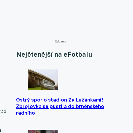
Reklama
Nejčtenější na eFotbalu
Ostrý spor o stadion Za Lužánkami!
Zbrojovka se pustila do brněnského
ořád
radního
í