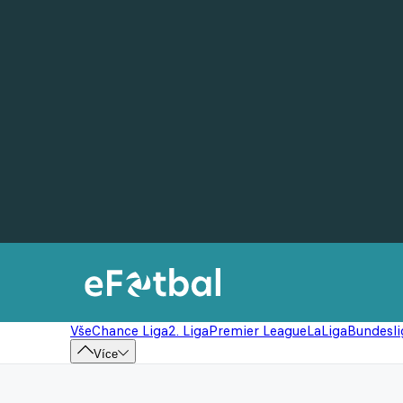
Vše
Chance Liga
2. Liga
Premier League
LaLiga
Bundesli
Více