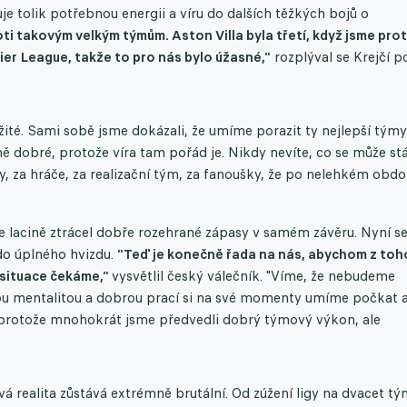
tolik potřebnou energii a víru do dalších těžkých bojů o
oti takovým velkým týmům. Aston Villa byla třetí, když jsme proti
emier League, takže to pro nás bylo úžasné,"
rozplýval se Krejčí p
ité. Sami sobě jsme dokázali, že umíme porazit ty nejlepší týmy
ně dobré, protože víra tam pořád je. Nikdy nevíte, co se může stá
 za hráče, za realizační tým, za fanoušky, že po nelehkém obdo
e lacině ztrácel dobře rozehrané zápasy v samém závěru. Nyní s
 do úplného hvizdu.
"Teď je konečně řada na nás, abychom z toh
e situace čekáme,"
vysvětlil český válečník. "Víme, že nebudeme
nou mentalitou a dobrou prací si na své momenty umíme počkat 
protože mnohokrát jsme předvedli dobrý týmový výkon, ale
vá realita zůstává extrémně brutální. Od zúžení ligy na dvacet t