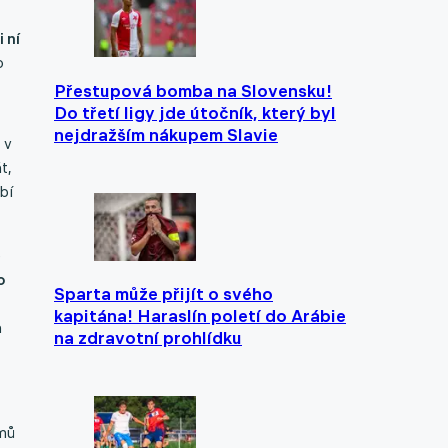
 ní
o
Přestupová bomba na Slovensku!
Do třetí ligy jde útočník, který byl
nejdražším nákupem Slavie
 v
t,
bí
e
o
Sparta může přijít o svého
kapitána! Haraslín poletí do Arábie
a
na zdravotní prohlídku
ýmů