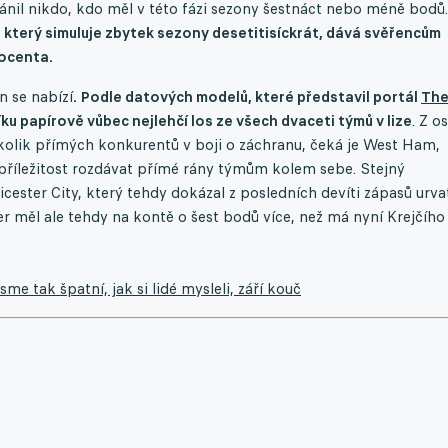
ránil nikdo, kdo měl v této fázi sezony šestnáct nebo méně bodů.
který simuluje zbytek sezony desetitisíckrát, dává svěřencům
rocenta.
n se nabízí
. Podle datových modelů, které představil portál
Th
u papírově vůbec nejlehčí los ze všech dvaceti týmů v lize
. Z o
ěkolik přímých konkurentů v boji o záchranu, čeká je West Ham,
 příležitost rozdávat přímé rány týmům kolem sebe. Stejný
ester City, který tehdy dokázal z posledních devíti zápasů urva
 měl ale tehdy na kontě o šest bodů více, než má nyní Krejčího
sme tak špatní, jak si lidé mysleli, září kouč