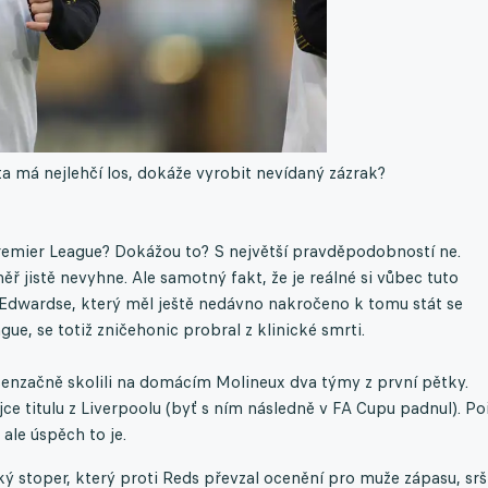
rta má nejlehčí los, dokáže vyrobit nevídaný zázrak?
Premier League? Dokážou to? S největší pravděpodobností ne.
 jistě nevyhne. Ale samotný fakt, že je reálné si vůbec tuto
ba Edwardse, který měl ještě nedávno nakročeno k tomu stát se
gue, se totiž zničehonic probral z klinické smrti.
enzačně skolili na domácím Molineux dva týmy z první pětky.
jce titulu z Liverpoolu (byť s ním následně v FA Cupu padnul). P
ale úspěch to je.
eský stoper, který proti Reds převzal ocenění pro muže zápasu, srš