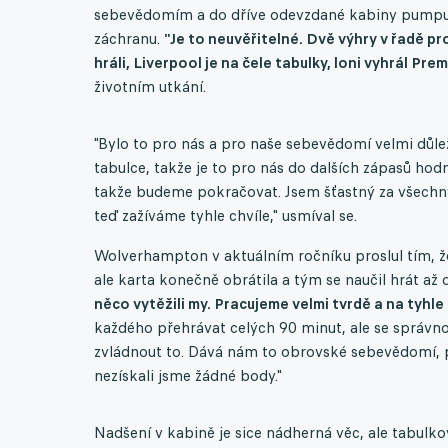
sebevědomím a do dříve odevzdané kabiny pumpuje 
záchranu.
"Je to neuvěřitelné. Dvě výhry v řadě pr
hráli, Liverpool je na čele tabulky, loni vyhrál Pr
životním utkání.
"Bylo to pro nás a pro naše sebevědomí velmi důlež
tabulce, takže je to pro nás do dalších zápasů hod
takže budeme pokračovat. Jsem šťastný za všechny,
teď zažíváme tyhle chvíle," usmíval se.
Wolverhampton v aktuálním ročníku proslul tím, ž
ale karta konečně obrátila a tým se naučil hrát až
něco vytěžili my. Pracujeme velmi tvrdě a na tyhl
každého přehrávat celých 90 minut, ale se správ
zvládnout to. Dává nám to obrovské sebevědomí, 
nezískali jsme žádné body."
Nadšení v kabině je sice nádherná věc, ale tabulko