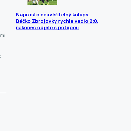
Naprosto neuvěřitelný kolaps.
Béčko Zbrojovky rychle vedlo 2:0,
nakonec odjelo s potupou
e
smi
t