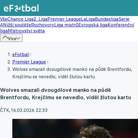
Vše
Chance Liga
2. Liga
Premier League
LaLiga
Bundesliga
Serie
A
Nižší soutěže
Rozhovory
Liga mistrů
Evropská liga
Konferenční
liga
Mistrovství světa
Více
eFotbal
Premier League
Wolves smazali dvougólové manko na půdě Brentfordu,
Krejčímu se nevedlo, viděl žlutou kartu
Wolves smazali dvougólové manko na půdě
Brentfordu, Krejčímu se nevedlo, viděl žlutou kartu
ČTK
,
16.03.2026 22:33