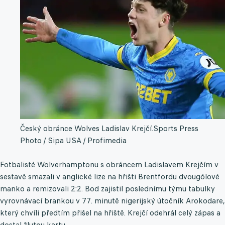
Český obránce Wolves Ladislav Krejčí.
Sports Press
Photo / Sipa USA / Profimedia
Fotbalisté Wolverhamptonu s obráncem Ladislavem Krejčím v
sestavě smazali v anglické lize na hřišti Brentfordu dvougólové
manko a remizovali 2:2. Bod zajistil poslednímu týmu tabulky
vyrovnávací brankou v 77. minutě nigerijský útočník Arokodare,
který chvíli předtím přišel na hřiště. Krejčí odehrál celý zápas a
dostal žlutou kartu.