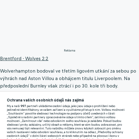
Reklama
Brentford - Wolves 2:2
Wolverhampton bodoval ve třetím ligovém utkání za sebou po
výhrách nad Aston Villou a obhájcem titulu Liverpoolem. Na
předposlední Burnley však ztrácí i po 30. kole tři body.
Brentford je dál sedmý. V případě výhry mohl stáhnout ztrátu
na šestou Chelsea na jediný bod a na pátý Liverpool na dva
Ochrana vašich osobních údajů nás zajímá
My a naši
997
partneři ukládáme osobní údaje, jako jsou údaje o prohlížení nebo
body.
jedinečné identifikátory, ve vašem zařízení a využíváme přístup k nim. Volbou možnosti
„Souhlasím“ povolíte sledovací technologie na podporu účelů uvedených v části
„Společně s našimi partnery zpracováváme údaje s tímto cílem“, zatímco volbou
Český obránce Wolves Ladislav Krejčí odehrál celé utkání, v
možnosti „Zamítnout vše“ nebo odvoláním svého souhlasu je zakážete. Pokud budou
sledovací prvky zakázány, určitý obsah a reklamy, které se vám budou zobrazovat, pro
nastavení první půle viděl žlutou kartu. Dostal se ke dvěma
vás nemusejí být relevantní. Tuto nabídku můžete znovu kdykoli zobrazit pro změnu
vašich nastavení nebo odvolání souhlasu, a to kliknutím na odkaz „Předvolby ochrany
zakončením, na Livesportu byl ale hodnocen nejhorší známkou
osobních údajů“ v dolní části webových stránek nebo případně na plovoucí ikonu v