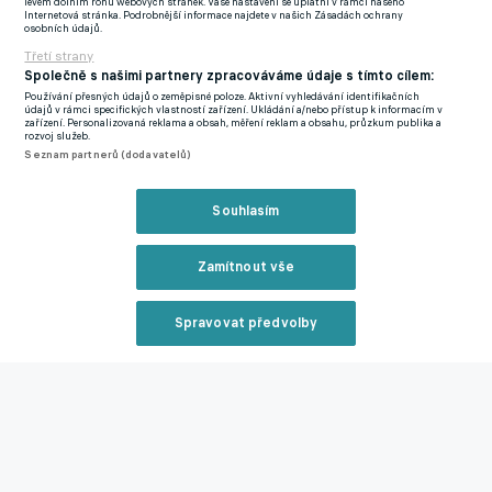
levém dolním rohu webových stránek. Vaše nastavení se uplatní v rámci našeho
5,1, což byla nejhorší hodnota ze všech známkovaných
Internetová stránka. Podrobnější informace najdete v našich Zásadách ochrany
osobních údajů.
fotbalistů.
Třetí strany
Společně s našimi partnery zpracováváme údaje s tímto cílem:
Tudor na hraně vyhazovu. Remíza na Anfieldu mu může koupit
Používání přesných údajů o zeměpisné poloze. Aktivní vyhledávání identifikačních
čas, Spurs ale mají vyhlédnuté náhrady
údajů v rámci specifických vlastností zařízení. Ukládání a/nebo přístup k informacím v
zařízení. Personalizovaná reklama a obsah, měření reklam a obsahu, průzkum publika a
rozvoj služeb.
Seznam partnerů (dodavatelů)
Zmínky
Premier League
Wolves
Ladislav Krejčí
Souhlasím
Související články
Zamítnout vše
Spravovat předvolby
Reklama
Chelsea dostala pokutu a podmíněný zákaz přestupů.
Zavřít rekl
Trest souvisí s érou ruského oligarchy