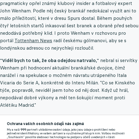
pragmaticky opřel známý klubový insider a fotbalový expert
John Wenham. Podle něj český brankář nedokázal využít ani to
málo příležitostí, které v dresu Spurs dostal. Během pouhých
čtyř letošních startů inkasoval šest branek a obraně před sebou
nedodává potřebný klid. I proto Wenham v rozhovoru pro
portál
Tottenham News
radí českému gólmanovi, aby se s
londýnskou adresou co nejrychleji rozloučil.
"Viděl bych to tak, že oba odejdou natrvalo,"
nebral si servítky
Wenham při hodnocení aktuální brankářské dvojice, čímž
narážel i na spekulace o možném návratu utrápeného Itala
Vicaria do Serie A, konkrétně do Interu Milán. "Co se Kinského
týče, popravdě, neviděl jsem toho od něj dost. Když už hrál,
nepodával dobré výkony a měl ten šokující moment proti
Atlétiku Madrid."
Hlavní pointou Wenhamovy analýzy je ale záchrana Kinského
Ochrana vašich osobních údajů nás zajímá
vlastní budoucnosti. V Tottenhamu totiž podle něj už pšenka
My a naši
999
partneři ukládáme osobní údaje, jako jsou údaje o prohlížení nebo
jedinečné identifikátory, ve vašem zařízení a využíváme přístup k nim. Volbou možnosti
nepokvete.
"Myslím, že pro něj bude pravděpodobně lepší,
„Souhlasím“ povolíte sledovací technologie na podporu účelů uvedených v části