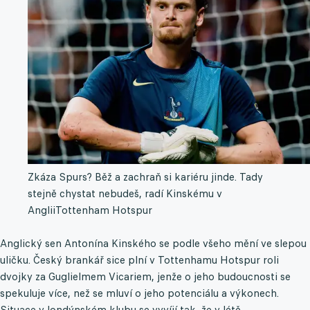
Zkáza Spurs? Běž a zachraň si kariéru jinde. Tady
stejně chystat nebudeš, radí Kinskému v
Anglii
Tottenham Hotspur
Anglický sen Antonína Kinského se podle všeho mění ve slepou
uličku. Český brankář sice plní v Tottenhamu Hotspur roli
dvojky za Guglielmem Vicariem, jenže o jeho budoucnosti se
spekuluje více, než se mluví o jeho potenciálu a výkonech.
Situace v londýnském klubu se vyvíjí tak, že v létě