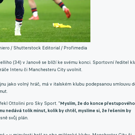
ero / Shutterstock Editorial / Profimedia
lliho (34) v Janově se blíží ke svému konci. Sportovní ředitel k
ráče Interu či Manchesteru City uvolnit.
v říjnu jako volný hráč, má v italském klubu podepsanou smlouvu 
nut.
 řekl Ottolini pro Sky Sport. "
Myslím, že do konce přestupového
u nedává tolik minut, kolik by chtěl, myslíme si, že řešením by
sně svůj plán.
má – v minulosti hrál za oba milánské kluby, Manchester City či