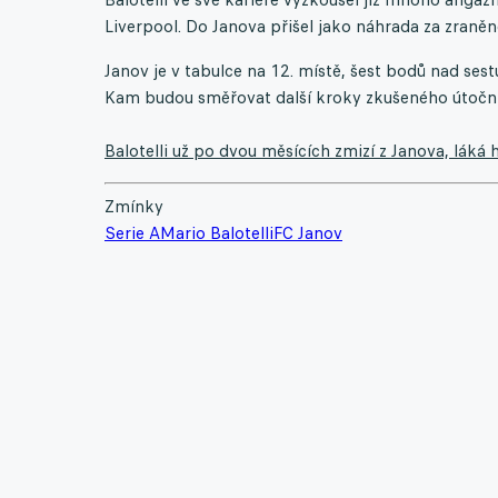
Liverpool. Do Janova přišel jako náhrada za zraněn
Janov je v tabulce na 12. místě, šest bodů nad se
Kam budou směřovat další kroky zkušeného útočn
Balotelli už po dvou měsících zmizí z Janova, láká
Zmínky
Serie A
Mario Balotelli
FC Janov