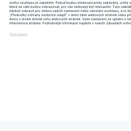
svého souhlasu je zakážete. Pokud budou sledovací prvky zakázány, určitý 
které se vám budou zobrazovat, pro vás nemusejí být relevantní. Tuto nabí
kdykoli zobrazit pro změnu vašich nastavení nebo odvolání souhlasu, a to k
„Předvolby ochrany osobních údajů“ v dolní části webových stránek nebo př
ikonu v levém dolním rohu webových stránek. Vaše nastavení se uplatní v r
Internetová stránka. Podrobnější informace najdete v našich Zásadách ochr
Třetí strany
Balotelli už po dvou měsících nejspíš zmizí
28.12.2024 17:07