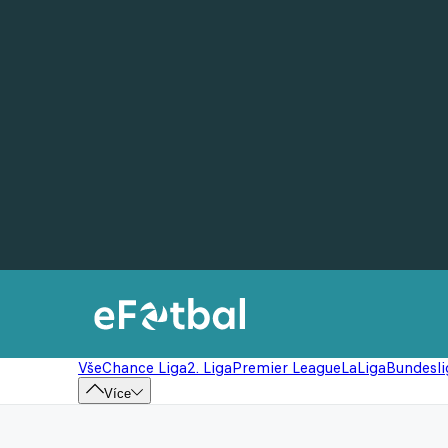
Vše
Chance Liga
2. Liga
Premier League
LaLiga
Bundesli
Více