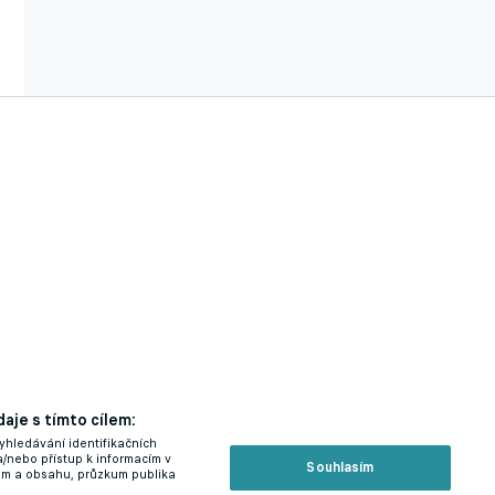
aje s tímto cílem:
yhledávání identifikačních
a/nebo přístup k informacím v
Souhlasím
lam a obsahu, průzkum publika