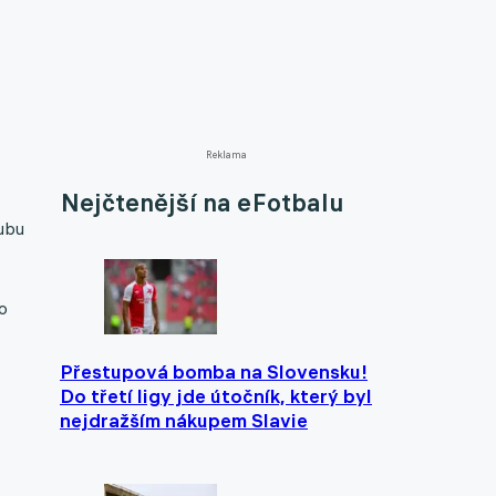
Reklama
Nejčtenější na eFotbalu
lubu
do
Přestupová bomba na Slovensku!
Do třetí ligy jde útočník, který byl
nejdražším nákupem Slavie