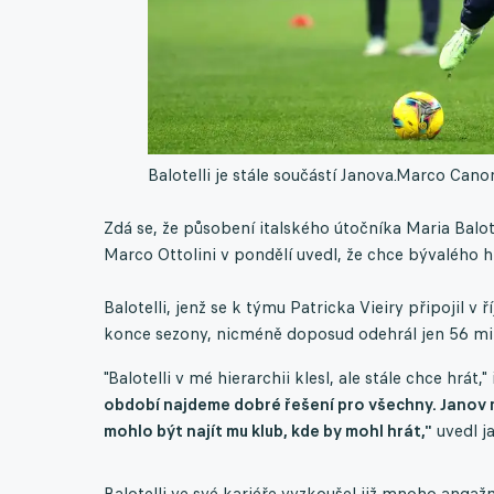
Balotelli je stále součástí Janova.
Marco Canoni
Zdá se, že působení italského útočníka Maria Balote
Marco Ottolini v pondělí uvedl, že chce bývalého h
Balotelli, jenž se k týmu Patricka Vieiry připojil 
konce sezony, nicméně doposud odehrál jen 56 mi
"Balotelli v mé hierarchii klesl, ale stále chce hrát,"
období najdeme dobré řešení pro všechny.
Janov m
mohlo být najít mu klub, kde by mohl hrát,"
uvedl ja
Balotelli ve své kariéře vyzkoušel již mnoho angaž