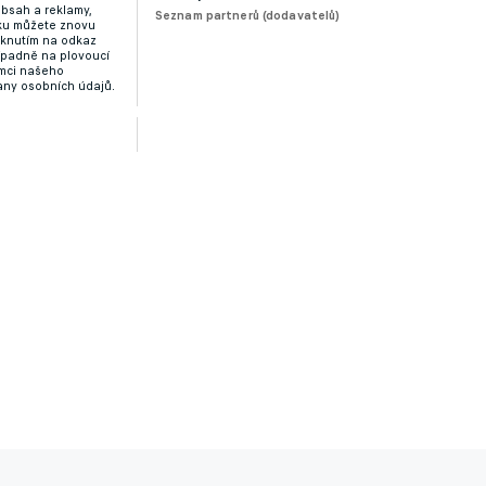
obsah a reklamy,
Seznam partnerů (dodavatelů)
dku můžete znovu
liknutím na odkaz
ípadně na plovoucí
ámci našeho
any osobních údajů.
 z Janova, láká ho mexický Cruz Azul