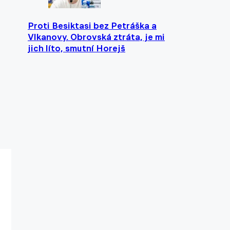
Proti Besiktasi bez Petráška a
Vlkanovy. Obrovská ztráta, je mi
jich líto, smutní Horejš