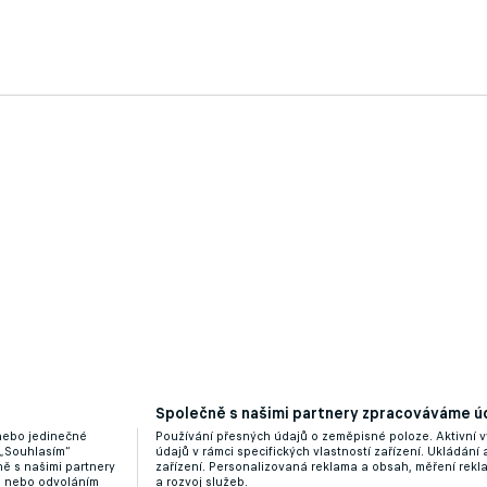
Společně s našimi partnery zpracováváme úd
 nebo jedinečné
Používání přesných údajů o zeměpisné poloze. Aktivní v
 „Souhlasím“
údajů v rámci specifických vlastností zařízení. Ukládání 
ě s našimi partnery
zařízení. Personalizovaná reklama a obsah, měření rek
“ nebo odvoláním
a rozvoj služeb.