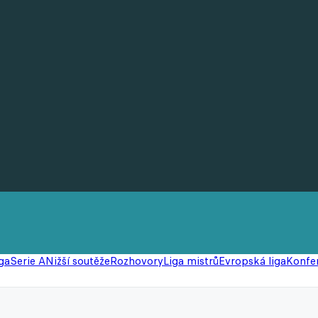
ga
Serie A
Nižší soutěže
Rozhovory
Liga mistrů
Evropská liga
Konfer